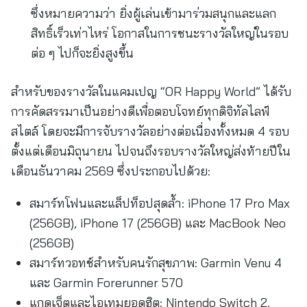
ซึ่งหมายความว่า ยิ่งผู้เล่นเข้ามาร่วมสนุกและแลก
สิทธิ์เร็วเท่าไหร่ โอกาสในการชนะรางวัลใหญ่ในรอบ
ต่อ ๆ ไปก็จะยิ่งสูงขึ้น
สำหรับของรางวัลในแคมเปญ “OR Happy World” ได้รับ
การคัดสรรมาเป็นอย่างดีเพื่อตอบโจทย์ทุกดิจิทัลไลฟ์
สไตล์ โดยจะมีการจับรางวัลอย่างต่อเนื่องทั้งหมด 4 รอบ
ตั้งแต่เดือนมิถุนายน ไปจนถึงรอบรางวัลใหญ่ส่งท้ายปีใน
เดือนธันวาคม 2569 ซึ่งประกอบไปด้วย:
สมาร์ทโฟนและแล็ปท็อปสุดล้ำ: iPhone 17 Pro Max
(256GB), iPhone 17 (256GB) และ MacBook Neo
(256GB)
สมาร์ทวอทช์สำหรับคนรักสุขภาพ: Garmin Venu 4
และ Garmin Forerunner 570
แกดเจ็ตและไอเทมยอดฮิต: Nintendo Switch 2,