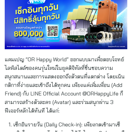
แคมเปญ “OR Happy World” ออกแบบมาเพื่อตอบโจทย์
ไลฟ์สไตล์ของคนรุ่นใหม่ในยุคดิจิทัลที่ชื่นชอบความ
สนุกสนานและการแสดงออกถึงตัวตนที่แตกต่าง โดยเน้น
กติกาที่ง่ายและเข้าถึงได้ทุกคน เพียงแค่เพิ่มเพื่อน (Add
Friend) กับ LINE Official Account @ORHappyLife ก็
สามารถสร้างตัวละคร (Avatar) และร่วมสนุกผ่าน 3
ฟีเจอร์หลักได้ทันที ได้แก่:
เช็กอินรายวัน (Daily Check-in): เพียงกดเข้ามาเช็