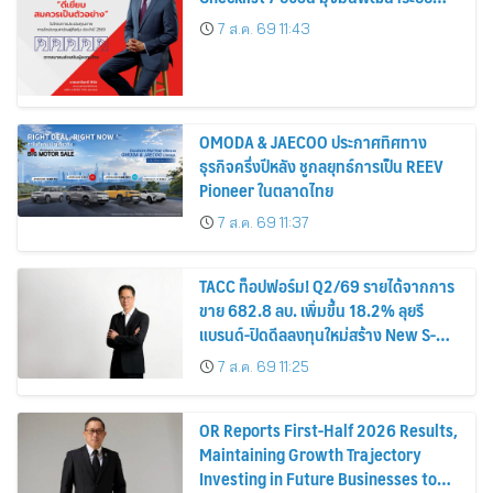
กำกับดูกิจการ เพื่อยกระดับสู่มาตรฐาน
7 ส.ค. 69 11:43
สากล
OMODA & JAECOO ประกาศทิศทาง
ธุรกิจครึ่งปีหลัง ชูกลยุทธ์การเป็น REEV
Pioneer ในตลาดไทย
7 ส.ค. 69 11:37
TACC ท็อปฟอร์ม! Q2/69 รายได้จากการ
ขาย 682.8 ลบ. เพิ่มขึ้น 18.2% ลุยรี
แบรนด์-ปิดดีลลงทุนใหม่สร้าง New S-
Curve หนุนอนาคตเติบโตยั่งยืน
7 ส.ค. 69 11:25
OR Reports First-Half 2026 Results,
Maintaining Growth Trajectory
Investing in Future Businesses to