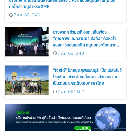
กลไกสำคัญสำหรับ SME
7 ส.ค. 69 10:45
บางจากฯ ร่วมเวที อบก. เห็นพ้อง
“คุณภาพและความน่าเชื่อถือ” คือหัวใจ
ของคาร์บอนเครดิต หนุนยกระดับตลาด
คาร์บอนไทย เชื่อมโยงอาเซียน เปิดโอกาสสู่
7 ส.ค. 69 10:43
ตลาดสากล
“เจียไต๋” ปักหมุดสุพรรณบุรี! เปิดแปลงโชว์
โซลูชันนาข้าว ขับเคลื่อนการทำนาอย่าง
เป็นระบบ ยกระดับเกษตรกรไทย
7 ส.ค. 69 10:02