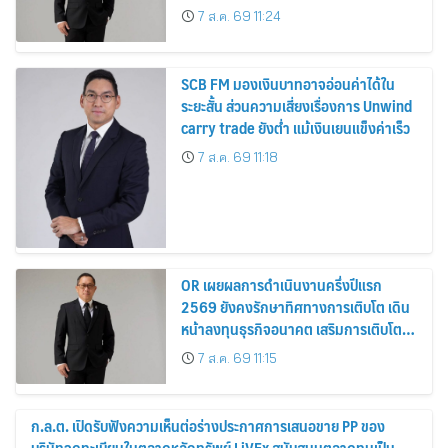
Strengthen Long-Term Growth
7 ส.ค. 69 11:24
SCB FM มองเงินบาทอาจอ่อนค่าได้ใน
ระยะสั้น ส่วนความเสี่ยงเรื่องการ Unwind
carry trade ยังต่ำ แม้เงินเยนแข็งค่าเร็ว
7 ส.ค. 69 11:18
OR เผยผลการดำเนินงานครึ่งปีแรก
2569 ยังคงรักษาทิศทางการเติบโต เดิน
หน้าลงทุนธุรกิจอนาคต เสริมการเติบโต
ระยะยาว
7 ส.ค. 69 11:15
ก.ล.ต. เปิดรับฟังความเห็นต่อร่างประกาศการเสนอขาย PP ของ
บริษัทจดทะเบียนในตลาดหลักทรัพย์ LiVEx สนับสนุนตลาดทุนเป็น