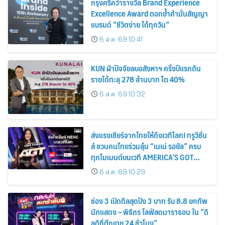
กรุงศรีคว้ารางวัล Brand Experience
Excellence Award ตอกย้ำคำมั่นสัญญา
แบรนด์ “ชีวิตง่าย ได้ทุกวัน”
6 ส.ค. 69 10:41
KUN ฝ่าปัจจัยลบอสังหาฯ ครึ่งปีแรกดัน
รายได้ทะลุ 278 ล้านบาท โต 40%
6 ส.ค. 69 10:32
ส่งแรงเชียร์จากไทยให้ถึงเวทีโลก! ทรูวิชั่น
ส์ ชวนคนไทยร่วมลุ้น “เนเน่ รอยัล” ครบ
ทุกโมเมนต์บนเวที AMERICA’S GOT
TALENT SEASON 21
6 ส.ค. 69 10:29
ช่อง 3 เปิดดีลสุดปัง 3 บาท รับ 8.8 ยกทัพ
นักแสดง – พิธีกร ไลฟ์สดมาราธอน ใน “ดี
ลดีที่ตึกเตย 24 ชั่วโมง”