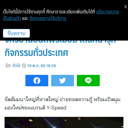
X
เว็บไซต์นี้มีการใช้งานคุกกี้ ศึกษารายละเอียดเพิ่มเติมได้ที่
นโยบายความ
เป็นส่วนตัว
และ
ข้อตกลงการใช้บริการ
“ยัวซ่า” ตอกย้ำผู้นำแบตเตอรี่รถ
จักรยานยนต์พรีเมี่ยม เดินหน้ารุก
รับทราบ
กิจกรรมทั่วประเทศ
ทั่วไป
19 พ.ค. 69 16:36
จัดสัมมนาใหญ่ที่หาดใหญ่ ถ่ายทอดความรู้ พร้อมเปิดมุม
มองใหม่ของแบรนด์ Y-Speed