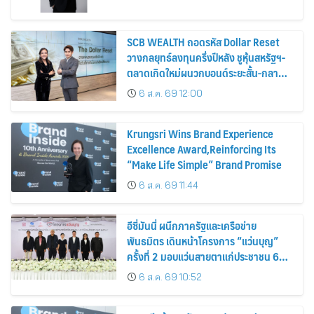
SCB WEALTH ถอดรหัส Dollar Reset
วางกลยุทธ์ลงทุนครึ่งปีหลัง ชูหุ้นสหรัฐฯ-
ตลาดเกิดใหม่ผนวกบอนด์ระยะสั้น-กลาง
เสริมพอร์ตแกร่ง
6 ส.ค. 69 12:00
Krungsri Wins Brand Experience
Excellence Award,Reinforcing Its
“Make Life Simple” Brand Promise
6 ส.ค. 69 11:44
อีซี่มันนี่ ผนึกภาครัฐและเครือข่าย
พันธมิตร เดินหน้าโครงการ “แว่นบุญ”
ครั้งที่ 2 มอบแว่นสายตาแก่ประชาชน 600
คน ขยายโอกาสการมองเห็นสู่ชุมชนไทย
6 ส.ค. 69 10:52