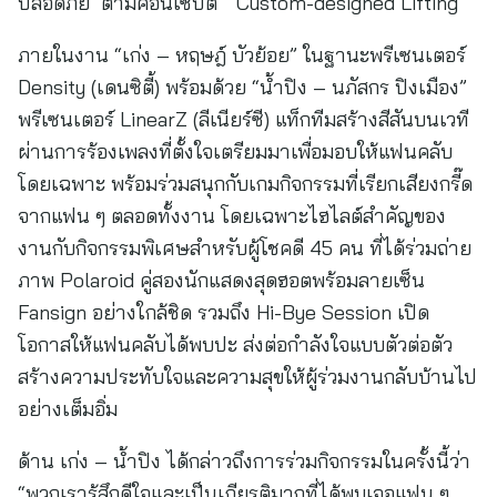
ปลอดภัย ตามคอนเซปต์ “Custom-designed Lifting”
ภายในงาน “เก่ง – หฤษฎ์ บัวย้อย” ในฐานะพรีเซนเตอร์
Density (เดนซิตี้) พร้อมด้วย “น้ำปิง – นภัสกร ปิงเมือง”
พรีเซนเตอร์ LinearZ (ลีเนียร์ซี) แท็กทีมสร้างสีสันบนเวที
ผ่านการร้องเพลงที่ตั้งใจเตรียมมาเพื่อมอบให้แฟนคลับ
โดยเฉพาะ พร้อมร่วมสนุกกับเกมกิจกรรมที่เรียกเสียงกรี๊ด
จากแฟน ๆ ตลอดทั้งงาน โดยเฉพาะไฮไลต์สำคัญของ
งานกับกิจกรรมพิเศษสำหรับผู้โชคดี 45 คน ที่ได้ร่วมถ่าย
ภาพ Polaroid คู่สองนักแสดงสุดฮอตพร้อมลายเซ็น
Fansign อย่างใกล้ชิด รวมถึง Hi-Bye Session เปิด
โอกาสให้แฟนคลับได้พบปะ ส่งต่อกำลังใจแบบตัวต่อตัว
สร้างความประทับใจและความสุขให้ผู้ร่วมงานกลับบ้านไป
อย่างเต็มอิ่ม
ด้าน เก่ง – น้ำปิง ได้กล่าวถึงการร่วมกิจกรรมในครั้งนี้ว่า
“พวกเรารู้สึกดีใจและเป็นเกียรติมากที่ได้พบเจอแฟน ๆ