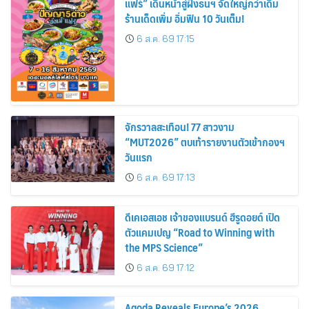
แฟร์” เดินหน้าสู่ฝั่งธนฯ จัดใหญ่กว่าเดิม
ร้านเด็ดเพิ่ม อิ่มฟิน 10 วันเต็ม!
6 ส.ค. 69 17:15
จักรวาลสะเทือน! 77 สาวงาม
“MUT2026” ตบเท้ารายงานตัวเข้ากองฯ
วันแรก
6 ส.ค. 69 17:13
ดีเคเอสเอช เจ้าของแบรนด์ ฮีรูดอยด์ เปิด
ตัวแคมเปญ “Road to Winning with
the MPS Science”
6 ส.ค. 69 17:12
Agoda Reveals Europe’s 2026