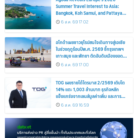
Summer Travel Interest to Asia:
Bangkok, Koh Samui, and Pattaya
Among the Top Cities
6 ส.ค. 69 17:02
อโกด้าเผยชาวยุโรปสนใจเดินทางสู่เอเชีย
ในช่วงฤดูร้อนปีพ.ศ. 2569 ชี้กรุงเทพฯ
เกาะสมุย และพัทยา ติดอันดับเมืองยอด
นิยม
6 ส.ค. 69 17:00
TOG เผยรายได้ไตรมาส 2/2569 เติบโต
14% แตะ 1,003 ล้านบาท ธุรกิจหลัก
แข็งแกร่งจากเลนส์มูลค่าเพิ่ม และการ
ขยายตลาดต่างประเทศ พร้อมเดินหน้า
6 ส.ค. 69 16:59
ลงทุนเพื่อการเติบโตระยะยาว