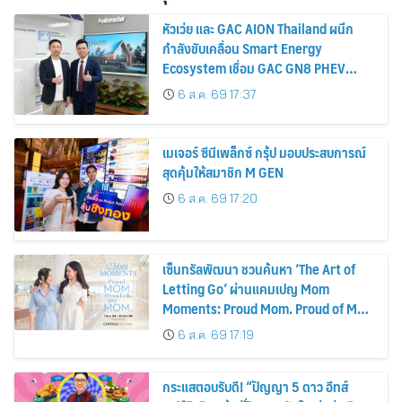
หัวเว่ย และ GAC AION Thailand ผนึก
กำลังขับเคลื่อน Smart Energy
Ecosystem เชื่อม GAC GN8 PHEV
รถยนต์ MPV ระดับพรีเมียม เข้ากับ
6 ส.ค. 69 17:37
พลังงานแสงอาทิตย์ภายในบ้าน
เมเจอร์ ซีนีเพล็กซ์ กรุ้ป มอบประสบการณ์
สุดคุ้มให้สมาชิก M GEN
6 ส.ค. 69 17:20
เซ็นทรัลพัฒนา ชวนค้นหา ‘The Art of
Letting Go’ ผ่านแคมเปญ Mom
Moments: Proud Mom. Proud of My
Mom.
6 ส.ค. 69 17:19
กระแสตอบรับดี! “ปัญญา 5 ดาว อีทส์