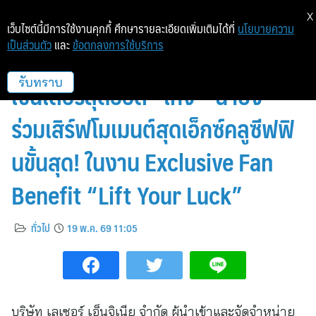
X
เว็บไซต์นี้มีการใช้งานคุกกี้ ศึกษารายละเอียดเพิ่มเติมได้ที่
นโยบายความ
เป็นส่วนตัว
และ
ข้อตกลงการใช้บริการ
เลเซอร์ เอ็นจิเนีย ชวนสองพรี
เซนเตอร์สุดฮอต “เก่ง – น้ำปิง”
รับทราบ
ร่วมเสิร์ฟโมเมนต์สุดเอ็กซ์คลูซีฟฟิ
นขั้นสุด! ในงาน Exclusive Fan
Benefit “Lift Your Luck”
ทั่วไป
19 พ.ค. 69 11:05
บริษัท เลเซอร์ เอ็นจิเนีย จำกัด ผู้นำเข้าและจัดจำหน่าย