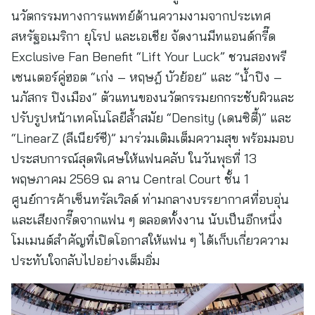
นวัตกรรมทางการแพทย์ด้านความงามจากประเทศ
สหรัฐอเมริกา ยุโรป และเอเชีย จัดงานมีทแอนด์กรี๊ด
Exclusive Fan Benefit “Lift Your Luck” ชวนสองพรี
เซนเตอร์คู่ฮอต “เก่ง – หฤษฎ์ บัวย้อย” และ “น้ำปิง –
นภัสกร ปิงเมือง” ตัวแทนของนวัตกรรมยกกระชับผิวและ
ปรับรูปหน้าเทคโนโลยีล้ำสมัย “Density (เดนซิตี้)” และ
“LinearZ (ลีเนียร์ซี)” มาร่วมเติมเต็มความสุข พร้อมมอบ
ประสบการณ์สุดพิเศษให้แฟนคลับ ในวันพุธที่ 13
พฤษภาคม 2569 ณ ลาน Central Court ชั้น 1
ศูนย์การค้าเซ็นทรัลเวิลด์ ท่ามกลางบรรยากาศที่อบอุ่น
และเสียงกรี๊ดจากแฟน ๆ ตลอดทั้งงาน นับเป็นอีกหนึ่ง
โมเมนต์สำคัญที่เปิดโอกาสให้แฟน ๆ ได้เก็บเกี่ยวความ
ประทับใจกลับไปอย่างเต็มอิ่ม