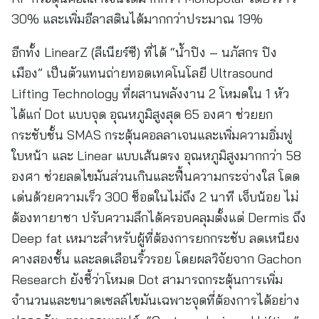
30% และเพิ่มอีลาสตินได้มากกว่าประมาณ 19%
อีกทั้ง LinearZ (ลีเนียร์ซี) ที่ได้ “น้ำปิง – นภัสกร ปิง
เมือง” เป็นตัวแทนถ่ายทอดเทคโนโลยี Ultrasound
Lifting Technology ที่ผสานพลังงาน 2 โหมดใน 1 หัว
ได้แก่ Dot แบบจุด อุณหภูมิสูงสุด 65 องศา ช่วยยก
กระชับชั้น SMAS กระตุ้นคอลลาเจนและเพิ่มความอิ่มฟู
ใบหน้า และ Linear แบบเส้นตรง อุณหภูมิสูงมากกว่า 58
องศา ช่วยลดไขมันส่วนเกินและฟื้นความกระจ่างใส โดด
เด่นด้วยความเร็ว 300 ช็อตในไม่ถึง 2 นาที เจ็บน้อย ไม่
ต้องทายาชา ปรับความลึกได้ครอบคลุมตั้งแต่ Dermis ถึง
Deep fat เหมาะสำหรับผู้ที่ต้องการยกกระชับ ลดเหนียง
คางสองชั้น และลดเลือนริ้วรอย โดยผลวิจัยจาก Gachon
Research ยังชี้ว่าโหมด Dot สามารถกระตุ้นการเพิ่ม
จำนวนและขนาดเซลล์ไขมันเฉพาะจุดที่ต้องการได้อย่าง