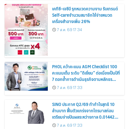
เคทีซี–เจซีบี รุกหมวดความงาม รับเทรนด์
Self-careจำนวนสมาชิกใช้จ่ายหมวด
เครื่องสำอางเพิ่ม 26%
7 ส.ค. 69 17:34
PHOL คว้าคะแนน AGM Checklist 100
คะแนนเต็ม ระดับ “ดีเยี่ยม” ต่อเนื่องเป็นปีที่
7 ตอกย้ำการดำเนินธุรกิจตามหลักธร
รมาภิบาล โปร่งใส สร้างความเชื่อมั่นผู้ถือ
7 ส.ค. 69 17:33
หุ้น
SINO ประกาศ Q2/69 ทำกำไรสุทธิ 10
ล้านบาท ฟื้นตัวแกร่งจากไตรมาสก่อน
เตรียมจ่ายปันผลระหว่างกาล 0.014423
บาทต่อหุ้น ครึ่งปีหลังมุ่งเติบโตต่อเนื่อง
7 ส.ค. 69 17:33