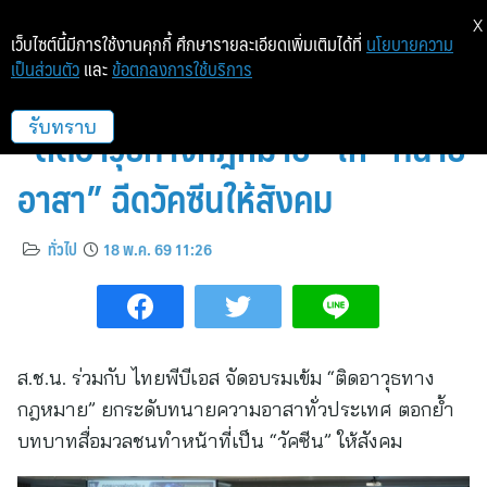
X
เว็บไซต์นี้มีการใช้งานคุกกี้ ศึกษารายละเอียดเพิ่มเติมได้ที่
นโยบายความ
เป็นส่วนตัว
และ
ข้อตกลงการใช้บริการ
เนติบัณฑิตยสภาผนึกไทยพีบีเอส
“ติดอาวุธทางกฎหมาย” ให้ “ทนาย
รับทราบ
อาสา” ฉีดวัคซีนให้สังคม
ทั่วไป
18 พ.ค. 69 11:26
ส.ช.น. ร่วมกับ ไทยพีบีเอส จัดอบรมเข้ม “ติดอาวุธทาง
กฎหมาย” ยกระดับทนายความอาสาทั่วประเทศ ตอกย้ำ
บทบาทสื่อมวลชนทำหน้าที่เป็น “วัคซีน” ให้สังคม