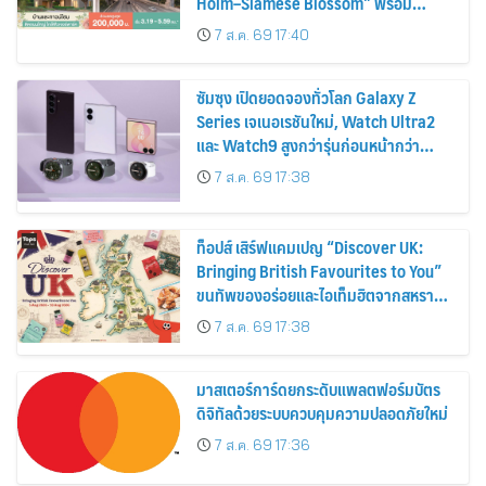
Holm–Siamese Blossom” พร้อม
ส่วนลดและสิทธิพิเศษถึง 31 สิงหาคม
7 ส.ค. 69 17:40
2569
ซัมซุง เปิดยอดจองทั่วโลก Galaxy Z
Series เจเนอเรชันใหม่, Watch Ultra2
และ Watch9 สูงกว่ารุ่นก่อนหน้ากว่า
30%
7 ส.ค. 69 17:38
ท็อปส์ เสิร์ฟแคมเปญ “Discover UK:
Bringing British Favourites to You”
ขนทัพของอร่อยและไอเท็มฮิตจากสหราช
อาณาจักร ส่งตรงถึงมือตั้งแต่วันนี้ – 18
7 ส.ค. 69 17:38
สิงหาคมนี้
มาสเตอร์การ์ดยกระดับแพลตฟอร์มบัตร
ดิจิทัลด้วยระบบควบคุมความปลอดภัยใหม่
7 ส.ค. 69 17:36