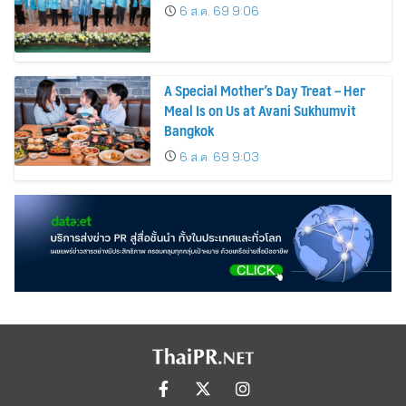
6 ส.ค. 69 9:06
A Special Mother’s Day Treat – Her
Meal Is on Us at Avani Sukhumvit
Bangkok
6 ส.ค. 69 9:03