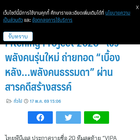
X
เว็บไซต์นี้มีการใช้งานคุกกี้ ศึกษารายละเอียดเพิ่มเติมได้ที่
นโยบายความ
เป็นส่วนตัว
และ
ข้อตกลงการใช้บริการ
ประกาศผล 20 ทีมสุดท้าย “VIPA
Pitching Project 2026” โชว์
รับทราบ
พลังคนรุ่นใหม่ ถ่ายทอด “เบื้อง
หลัง…พลังคนธรรมดา” ผ่าน
สารคดีสร้างสรรค์
ทั่วไป
17 พ.ค. 69 15:06
ไทยพีบีเอส ประกาศรายชื่อ 20 ทีมสุดท้าย “VIPA