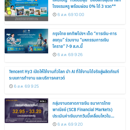
โรงแรมหรู พร้อมผ่อน 0% ได้ 3 งวด**
6 ส.ค. 69 10:00
กรุงไทย ยกทัพโปรฯ เด็ด “การเงิน-การ
ลงทุน” ร่วมงาน “มหกรรมการเงิน
โคราช” 7-9 ส.ค.นี้
6 ส.ค. 69 9:26
Tencent Hy3 เปิดให้ใช้งานทั่วโลก นำ AI ที่ใช้งานได้จริงสู่ผลิตภัณฑ์
ระบบการทำงาน และบริการคลาวด์
6 ส.ค. 69 9:25
กลุ่มงานตลาดการเงิน ธนาคารไทย
พาณิชย์ (SCB Financial Markets)
ประเมินค่าเงินบาทวันนี้เคลื่อนไหวใน
กรอบ 32.95-33.20 บาท/ดอลลาร์
6 ส.ค. 69 9:20