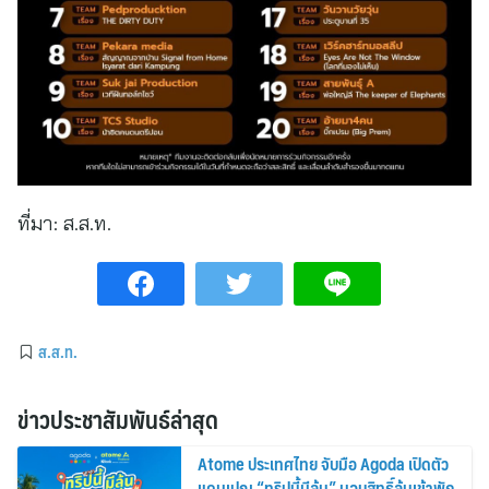
ที่มา:
ส.ส.ท.
ส.ส.ท.
ข่าวประชาสัมพันธ์ล่าสุด
Atome ประเทศไทย จับมือ Agoda เปิดตัว
แคมเปญ “ทริปนี้มีลุ้น” มอบสิทธิ์ลุ้นเข้าพัก