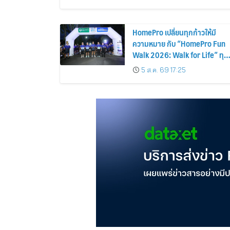
HomePro เปลี่ยนทุกก้าวให้มี
ความหมาย กับ “HomePro Fun
Walk 2026: Walk for Life” ทุก
ก้าวที่เดิน… คือโอกาสแห่งการมี
5 ส.ค. 69 17:25
ชีวิต