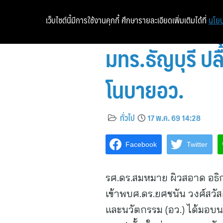
เว็บไซต์นี้มีการใช้งานคุกกี้ ศึกษารายละเอียดเพิ่มเติมได้ที่
นโยบ
มทร.ธัญบุรี ป
โนบายอว.
ทั่วไป
17 พ.ค. 69 14:28
Facebook
Twitter
รศ.ดร.สมหมาย ผิวสอาด อธิก
เข้าพบศ.ดร.ยศชนัน วงศ์สวั
และนวัตกรรม (อว.) ได้มอบนโ