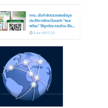
กทม. เข้มกำชับตรวจสอบข้อมูล
ประวัติการรักษาในแอปฯ “หมอ
พร้อม” ให้ถูกต้อง ครบถ้วน เป็น
ปัจจุบันป้องกันสวมสิทธิการรักษา
5 ส.ค. 69 17:23