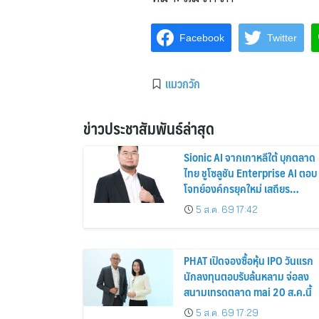
Facebook
Twitter
แมวกวัก
ข่าวประชาสัมพันธ์ล่าสุด
Sionic AI จากเกาหลีใต้ บุกตลาด
ไทย ชูโซลูชัน Enterprise AI ตอบ
โจทย์องค์กรยุคใหม่ เสถียร
ปลอดภัย และใช้งานได้จริง
5 ส.ค. 69 17:42
PHAT เปิดจองซื้อหุ้น IPO วันแรก
นักลงทุนตอบรับล้นหลาม จ่อลง
สนามเทรดตลาด mai 20 ส.ค.นี้
5 ส.ค. 69 17:29