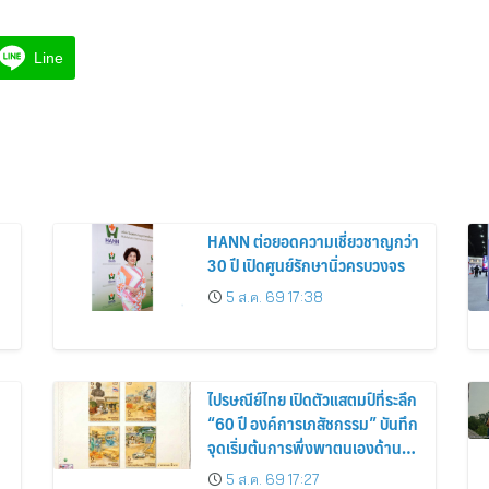
Line
HANN ต่อยอดความเชี่ยวชาญกว่า
30 ปี เปิดศูนย์รักษานิ่วครบวงจร
5 ส.ค. 69 17:38
ไปรษณีย์ไทย เปิดตัวแสตมป์ที่ระลึก
“60 ปี องค์การเภสัชกรรม” บันทึก
จุดเริ่มต้นการพึ่งพาตนเองด้านยา
ของไทย สู่ 6 ทศวรรษแห่งการ
5 ส.ค. 69 17:27