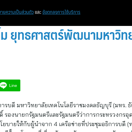
หน้าแรก
ท่องเที่ยว
ไอที
เศรษฐกิจ/การเงิน
ายความเป็นส่วนตัว
และ
ข้อตกลงการใช้บริการ
ลื้ม ยุทธศาสตร์พัฒนามหาวิ
Line
ารบดี มหาวิทยาลัยเทคโนโลยีราชมงคลธัญบุรี (มทร. ธั
สดิ์ รองนายกรัฐมนตรีและรัฐมนตรีว่าการกระทรวงกรอุด
ยบายให้กับผู้นำจาก 4 เครือข่ายที่ประชุมอธิการบดี (