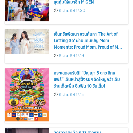
สุดคุ้มให้สมาชิก M GEN
6 ส.ค. 69 17:20
เซ็นทรัลพัฒนา ชวนค้นหา ‘The Art of
Letting Go’ ผ่านแคมเปญ Mom
Moments: Proud Mom. Proud of My
Mom.
6 ส.ค. 69 17:19
กระแสตอบรับดี! “ปัญญา 5 ดาว อีทส์
แฟร์” เดินหน้าสู่ฝั่งธนฯ จัดใหญ่กว่าเดิม
ร้านเด็ดเพิ่ม อิ่มฟิน 10 วันเต็ม!
6 ส.ค. 69 17:15
จักรวาลสะเทือน! 77 สาวงาม