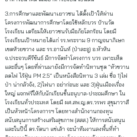
3.การศึกษาและพัฒนาเยาวชน ได้ตั้งเป้าให้ผ่าน
โครงการพัฒนาการศึกษาโดยใช้หลักบวร บ้านวัด
โรงเรียน เตรียมให้เยาวชนรับมือภัยโลกร้อน โดยมี
โรงเรียนเป้าหมายได้แก่ รร.พระราม 9 กาญจนาภิเษก
เขตห้วยขวาง และ รร.อานันท์ (ป่าละอู) อ.หัวหิน
จ.ประจวบคีรีขันธ์ มีการจัดทำโครงการ บวร เพาะเห็ด
และอื่นๆ โดยที่ผ่านมายังมีการจัดทำนิทานชุด “หัวขวาน
ลดไฟ ไร้ฝุ่น PM 2.5” เป็นหนังสือนิทาน 3 เล่ม ชื่อ 1)ไฟ
ป่า น่ากลัวจัง, 2)ไฟนา อย่าก่อนะ และ 3)ฝุ่นเมืองเรื่อง
ใหญ่ แจกฟรีให้กับนักเรียนชั้นอนุบาล-ประถมศึกษา ใน
โรงเรียนทั่วประเทศ โดยมี ผศ.สพ.ญ.ดร.วรพร สุขุมาวาสี
เป็นหัวหน้าโครงการฯ โดยทางสำนักงานกองทุน
สนับสนุนการสร้างเสริมสุขภาพ (สสส.) ให้การสนับสนุน
และในปีนี้ ดร.รัตนา แซ่เล้า จะนำทีมงานลงพื้นที่ทำ