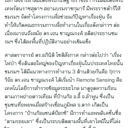
โอกาสเข้าเฝ้าสมเด็จพระกนิษฐาธิราชเจ้า กรมสมเด็จพระ
เทพรัตนราชสุดาฯ สยามบรมราชกุมารี มีพระราชดำริให้
ชมรมฯ จัดทำโครงการเพื่อช่วยแก้ปัญหาเรื่องฝุ่น จึง
ทำให้เกิดคณะกรรมการเพื่อทำงานในเรื่องดังกล่าวฯ ต่อ
เนื่องมาจนถึงสมัย ดร.เจน ชาญณรงค์ อดีตประธานชม
รมฯ ซึ่งได้ลงพื้นที่ปฏิบัติงานอย่างเข้มแข็ง
ศาสตราจารย์ ดร.อภินิติ โชติสังกาศ กล่าวต่อไปว่า “เรื่อง
ไฟป่า ซึ่งต้นตอใหญ่ของปัญหาเรื่องฝุ่นในประเทศไทยนั้น
ชมรมฯ ได้มีแนวทางการทำงาน 3 ด้านด้วยกันคือ 1)การ
วิจัย ดร.เจน ชาญณรงค์ ได้เริ่มนำ Remote Sensing คือ
เทคโนโลยีการสำรวจข้อมูลระยะไกล มาดูจุดความร้อน
ตามภาพถ่ายดาวเทียม ที่บ้านก้อ อ.ลี้ จ.ลำพูน ซึ่งเป็น
ชุมชนที่อพยพเมื่อสร้างเขื่อนภูมิพล จ.ตาก เกิดเป็น
โครงการ “บ้านก้อแซนด์บ๊อกซ์” มีการทำแอพพลิเคชั่นชื่อ
“ตามรอยเผา” ซึ่งเป็นระบบติดตามพื้นที่เผาไหม้ในที่โล่ง