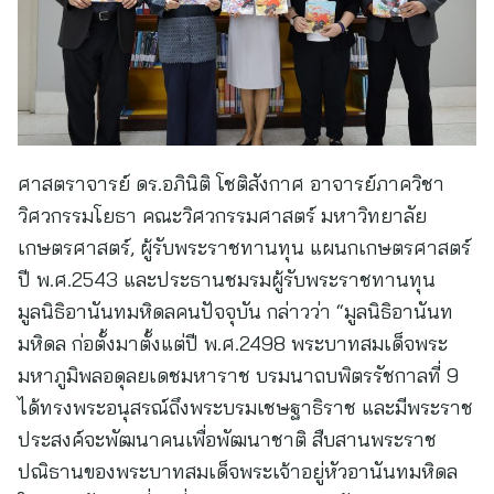
ศาสตราจารย์ ดร.อภินิติ โชติสังกาศ อาจารย์ภาควิชา
วิศวกรรมโยธา คณะวิศวกรรมศาสตร์ มหาวิทยาลัย
เกษตรศาสตร์, ผู้รับพระราชทานทุน แผนกเกษตรศาสตร์
ปี พ.ศ.2543 และประธานชมรมผู้รับพระราชทานทุน
มูลนิธิอานันทมหิดลคนปัจจุบัน กล่าวว่า “มูลนิธิอานันท
มหิดล ก่อตั้งมาตั้งแต่ปี พ.ศ.2498 พระบาทสมเด็จพระ
มหาภูมิพลอดุลยเดชมหาราช บรมนาถบพิตรรัชกาลที่ 9
ได้ทรงพระอนุสรณ์ถึงพระบรมเชษฐาธิราช และมีพระราช
ประสงค์จะพัฒนาคนเพื่อพัฒนาชาติ สืบสานพระราช
ปณิธานของพระบาทสมเด็จพระเจ้าอยู่หัวอานันทมหิดล