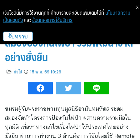
X
เว็บไซต์นี้มีการใช้งานคุกกี้ ศึกษารายละเอียดเพิ่มเติมได้ที่
นโยบายความ
เป็นส่วนตัว
และ
ข้อตกลงการใช้บริการ
นักเรียนทุนอานันทมหิดล ระดม
สมองป้องกันไฟป่า ร่วมพัฒนาชาติ
รับทราบ
อย่างยั่งยืน
ทั่วไป
15 พ.ค. 69 10:29
ชมรมผู้รับพระราชทานทุนมูลนิธิอานันทมหิดล ระดม
สมองจัดทำโครงการป้องกันไฟป่า ผสานความร่วมมือใน
ทุกมิติ เพื่อหาทางแก้ไขเรื่องไฟป่าให้ประเทศไทยอย่าง
ยั่งยืน ผ่านการทำงาน 3 ด้านคือการวิจัยโดยใช้ Remote