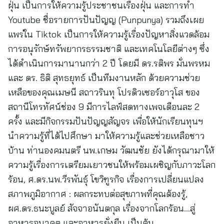
ฝุ่น เป็นการให้ความรู้ประชาชนเรื่องฝุ่น และการทำ
Youtube ชื่อรายการปันปัญญ (Punpunya) รวมถึงเผย
แพร่ใน Tiktok เป็นการให้ความรู้เรื่องปัญหาสิ่งแวดล้อม
การอนุรักษ์ทรัพยากรธรรมชาติ และเทคโนโลยีต่างๆ ซึ่ง
ได้ดำเนินการมานานกว่า 2 ปี โดยมี ดร.รติพร มั่นพรหม
และ ดร. ธิติ สุทธยุทธ์ เป็นทีมงานหลัก ด้วยความช่วย
เหลือของคุณเมษนี สถาวรินทุ โปรดิวเซอร์อาวุโส ของ
สถานีโทรทัศน์ช่อง 9 มีการไลฟ์สดทางเพจเดือนละ 2
ครั้ง และมีกิจกรรมปันปัญญสัญจร เพื่อให้นักเรียนทุนฯ
นำความรู้ที่ได้ไปศึกษา มาให้ความรู้และช่วยเหลือชาว
บ้าน ท่านองคมนตรี นพ.เกษม วัฒนชัย ยังได้กรุณามาให้
ความรู้เรื่องการเตรียมเยาวชนให้พร้อมเผชิญกับภาวะโลก
ร้อน, ศ.ดร.นพ.วีรพันธุ์ โขวิฑูรกิจ เรื่องการเปลี่ยนแปลง
สภาพภูมิอากาศ : ผลกระทบต่อสุขภาพที่คุณต้องรู้,
ผศ.ดร.ธนะบูลย์ สัจจาอนันตกุล เรื่องจากโลกร้อน…สู่
อาหารอนาคต และอาหารยั่งยืน เป็นต้น