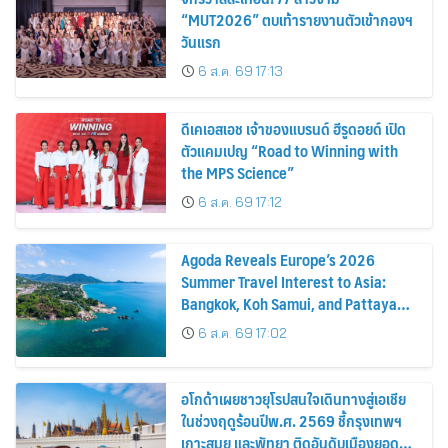
“MUT2026” ตบเท้ารายงานตัวเข้ากองฯ
วันแรก
6 ส.ค. 69 17:13
ดีเคเอสเอช เจ้าของแบรนด์ ฮีรูดอยด์ เปิด
ตัวแคมเปญ “Road to Winning with
the MPS Science”
6 ส.ค. 69 17:12
Agoda Reveals Europe’s 2026
Summer Travel Interest to Asia:
Bangkok, Koh Samui, and Pattaya
Among the Top Cities
6 ส.ค. 69 17:02
อโกด้าเผยชาวยุโรปสนใจเดินทางสู่เอเชีย
ในช่วงฤดูร้อนปีพ.ศ. 2569 ชี้กรุงเทพฯ
เกาะสมุย และพัทยา ติดอันดับเมืองยอด