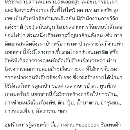
ใช้ภาพถ่ายดาวเทียมรายละเอียดสูง เพื่อชี้เป้ารอยเผา
และวิเคราะห์ร่องรอยพื้นที่ไฟไหม้ ผศ.พ.ท.ดร.สรวิช สุภ
เวช เป็นหัวหน้าจัดทำแอพลิเคชั่น มีสำนักงานการวิจัย
แห่งชาติ (วช.) สนับสนุน โดยผลจากการวิจัยพบว่าต้นตอ
ของไฟป่า ส่วนหนึ่งเกิดเพราะปัญหาด้านสังคม เช่น การ
ติดยาเสพติดจึงเผาป่า หรือการเผาป่าเพราะไม่มีงานทำ
นอกจากนี้ยังมีโครงการเรื่องกลไกคาร์บอนเครดิต หรือ
สิทธิที่เกิดจากการลดหรือกักเก็บก๊าชเรือนกระจก ผ่าน
โครงการลดการปล่อยก๊าชเรือนกระจก ที่ได้การรับรอง
จากหน่วยงานที่เกี่ยวข้องรับรอง ซึ่งจะสร้างรายได้นำมา
ใช้ส่งเสริมการดูแลป่า ของศาสตราจารย์ ดร. พูนพิภพ
เกษมทรัพย์ นอกจากนี้ยังมีการสร้างอาชีพให้ชาวบ้าน,
การช่วยเหลือในเรื่องพืช, ดิน, ปุ๋ย, น้ำบาดาล, ป่าชุมชน,
การท่องเที่ยว, หัตถกรรม ฯลฯ
2)สร้างการรู้ตระหนัก สื่อสารผ่าน Facebook ชื่อเพจฝ่า