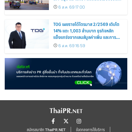
นิยม
6 ส.ค. 69 17:00
TOG เผยรายได้ไตรมาส 2/2569 เติบโต
14% แตะ 1,003 ล้านบาท ธุรกิจหลัก
แข็งแกร่งจากเลนส์มูลค่าเพิ่ม และการ
ขยายตลาดต่างประเทศ พร้อมเดินหน้า
6 ส.ค. 69 16:59
ลงทุนเพื่อการเติบโตระยะยาว
สมัครสมาชิก ThaiPR.NET
ข้อตกลงการใช้บริการ