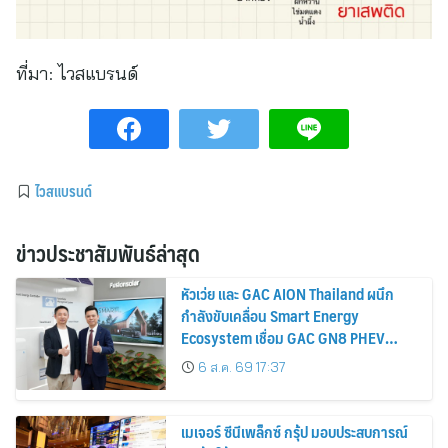
ที่มา:
ไวสแบรนด์
ไวสแบรนด์
ข่าวประชาสัมพันธ์ล่าสุด
หัวเว่ย และ GAC AION Thailand ผนึก
กำลังขับเคลื่อน Smart Energy
Ecosystem เชื่อม GAC GN8 PHEV
รถยนต์ MPV ระดับพรีเมียม เข้ากับ
6 ส.ค. 69 17:37
พลังงานแสงอาทิตย์ภายในบ้าน
เมเจอร์ ซีนีเพล็กซ์ กรุ้ป มอบประสบการณ์