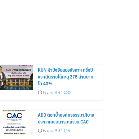
KUN ฝ่าปัจจัยลบอสังหาฯ ครึ่งปี
แรกดันรายได้ทะลุ 278 ล้านบาท
โต 40%
6 ส.ค. 69 10:32
ADD ตอกย้ำองค์กรธรรมาภิบาล
ประกาศเจตนารมณ์ร่วม CAC
6 ส.ค. 69 10:16