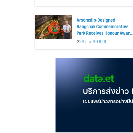
SEASON 21
Arsomsilp-Designed
Bangchak Commemorative
Park Receives Honour Award
at MLAA 2026
6 ส.ค. 69 10:11