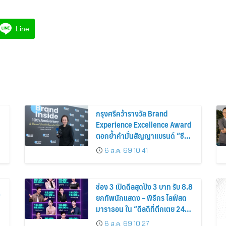
Line
กรุงศรีคว้ารางวัล Brand
Experience Excellence Award
ตอกย้ำคำมั่นสัญญาแบรนด์ “ชีวิต
ง่าย ได้ทุกวัน”
6 ส.ค. 69 10:41
ช่อง 3 เปิดดีลสุดปัง 3 บาท รับ 8.8
่
ยกทัพนักแสดง – พิธีกร ไลฟ์สด
มาราธอน ใน “ดีลดีที่ตึกเตย 24
ชั่วโมง”
6 ส.ค. 69 10:27