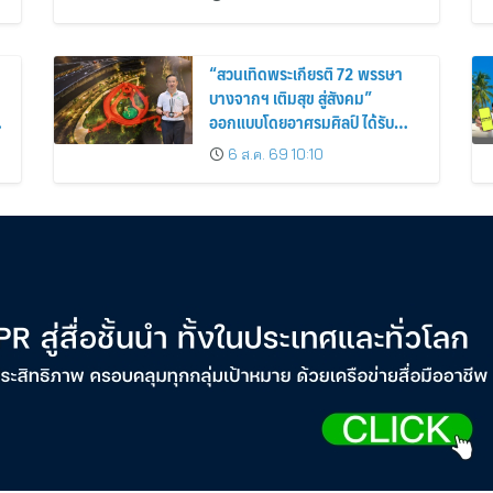
“สวนเทิดพระเกียรติ 72 พรรษา
บางจากฯ เติมสุข สู่สังคม”
ออกแบบโดยอาศรมศิลป์ ได้รับ
รางวัล Malaysia Landscape
6 ส.ค. 69 10:10
Architecture Award 2026