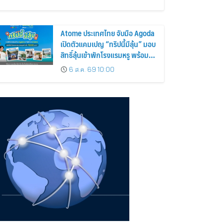
Atome ประเทศไทย จับมือ Agoda
เปิดตัวแคมเปญ “ทริปนี้มีลุ้น” มอบ
สิทธิ์ลุ้นเข้าพักโรงแรมหรู พร้อม
ผ่อน 0% ได้ 3 งวด
6 ส.ค. 69 10:00