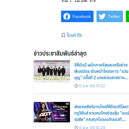
Facebook
Twitter
ไมนด์ ทัช
ข่าวประชาสัมพันธ์ล่าสุด
อีซี่มันนี่ ผนึกภาครัฐและเครือข่าย
พันธมิตร เดินหน้าโครงการ “แว่น
บุญ” ครั้งที่ 2 มอบแว่นสายตาแก่
ประชาชน 600 คน ขยายโอกาส
6 ส.ค. 69 10:52
การมองเห็นสู่ชุมชนไทย
ส่งแรงเชียร์จากไทยให้ถึงเวทีโลก!
ทรูวิชั่นส์ ชวนคนไทยร่วมลุ้น “เนเน
รอยัล” ครบทุกโมเมนต์บนเวที
AMERICA’S GOT TALENT
6 ส.ค. 69 10:29