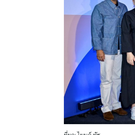
ที่มา:
ไมนด์ ทัช