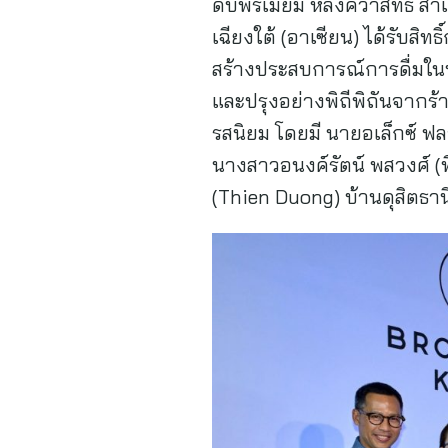
ดับพรีเมี่ยม หลังคว้าสิทธิ
เฉียงใต้ (อาเซียน) ได้รับสิ
สร้างประสบการณ์การดื่มในป
และปรุงอย่างพิถีพิถันจากร
รสนิยม โดยมี นายอเล็กซ์ 
นางสาวอนงค์รัตน์ พสวงศ์ (ท
(Thien Duong) บ้านดุสิตธานี เ