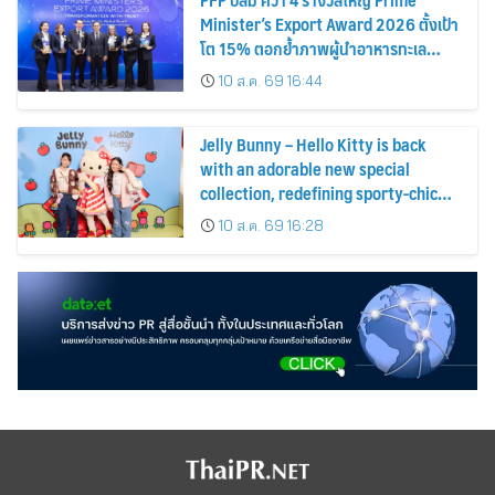
Minister’s Export Award 2026 ตั้งเป้า
โต 15% ตอกย้ำภาพผู้นำอาหารทะเล
แปรรูป
10 ส.ค. 69 16:44
Jelly Bunny – Hello Kitty is back
with an adorable new special
collection, redefining sporty-chic
fashion by blending timeless
10 ส.ค. 69 16:28
classics with playful fun