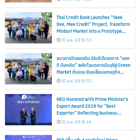
Thai Credit Bank Launches “Yaek
Dee, Mee Credit” Project, Transform
Minburi Market into a Prototype
Green Market, Driving the Circular
10 ส.ค. 69 16:53
Economy and Turning Waste into
Extra Income for Vendors
ธนาคารไทยเครดิต เปิดตัวโครงการ “แยก
ดี มีเครดิต” พลิกโฉมตลาดมีนบุรีสู่ Green
Market ต้นแบบ ขับเคลื่อนเศรษฐกิจ
หมุนเวียน พลิกขยะสร้างรายได้เสริมให้ผู้
10 ส.ค. 69 16:50
ค้า
NEO Honored with Prime Minister’s
Export Award 2026 for “Best
Exporter” Reflecting business
excellence, elevating Thai products
10 ส.ค. 69 16:44
globally
PFP ปลื้ม คว้า 4 รางวัลใหญ่ Prime