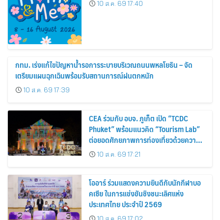
10 ส.ค. 69 17:40
กทม. เร่งแก้ไขปัญหาน้ำรอการระบายบริเวณถนนพหลโยธิน – จัด
เตรียมแผนฉุกเฉินพร้อมรับสถานการณ์ฝนตกหนัก
10 ส.ค. 69 17:39
CEA ร่วมกับ อบจ. ภูเก็ต เปิด “TCDC
Phuket” พร้อมแนวคิด “Tourism Lab”
ต่อยอดศักยภาพการท่องเที่ยวด้วยความ
คิดสร้างสรรค์ ขับเคลื่อนเศรษฐกิจ
10 ส.ค. 69 17:21
สร้างสรรค์ของภูเก็ต
โออาร์ ร่วมแสดงความยินดีกับนักกีฬาบอ
คเซีย ในการแข่งขันชิงชนะเลิศแห่ง
ประเทศไทย ประจำปี 2569
10 ส.ค. 69 17:02