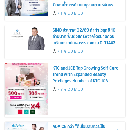
7 ตอกย้ำการดำเนินธุรกิจตามหลักธร
รมาภิบาล โปร่งใส สร้างความเชื่อมั่นผู้ถือ
7 ส.ค. 69 17:33
หุ้น
SINO ประกาศ Q2/69 ทำกำไรสุทธิ 10
ล้านบาท ฟื้นตัวแกร่งจากไตรมาสก่อน
เตรียมจ่ายปันผลระหว่างกาล 0.014423
บาทต่อหุ้น ครึ่งปีหลังมุ่งเติบโตต่อเนื่อง
7 ส.ค. 69 17:33
KTC and JCB Tap Growing Self-Care
Trend with Expanded Beauty
Privileges Number of KTC JCB
Cardmembers Spending on
7 ส.ค. 69 17:30
Cosmetics Rises 26%
ADVICE คว้า “ดีเยี่ยมสมควรเป็น