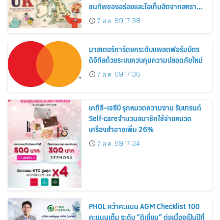
ขนทัพของอร่อยและไอเท็มฮิตจากสหราช
อาณาจักร ส่งตรงถึงมือตั้งแต่วันนี้ – 18
7 ส.ค. 69 17:38
สิงหาคมนี้
มาสเตอร์การ์ดยกระดับแพลตฟอร์มบัตร
ดิจิทัลด้วยระบบควบคุมความปลอดภัยใหม่
7 ส.ค. 69 17:36
เคทีซี–เจซีบี รุกหมวดความงาม รับเทรนด์
Self-careจำนวนสมาชิกใช้จ่ายหมวด
เครื่องสำอางเพิ่ม 26%
7 ส.ค. 69 17:34
PHOL คว้าคะแนน AGM Checklist 100
คะแนนเต็ม ระดับ “ดีเยี่ยม” ต่อเนื่องเป็นปีที่