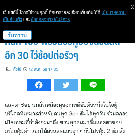
X
เว็บไซต์นี้มีการใช้งานคุกกี้ ศึกษารายละเอียดเพิ่มเติมได้ที่
นโยบายความ
เป็นส่วนตัว
และ
ข้อตกลงการใช้บริการ
แลคตาซอย จัดโปรคุ้ม 2 ต่อ ลด
ทันที 100 พร้อมรับคูปองส่วนลด
รับทราบ
อีก 30 ไว้ช้อปต่อรัวๆ
ทั่วไป
12 พ.ค. 69 17:35
แลคตาซอย นมถั่วเหลืองคุณภาพดีอับดับหนึ่งในใจผู้
บริโภคที่เหมาะสำหรับคนทุก Gen ดื่มได้ทุกวัน ร่วมฉลอง
เปิดเทอมที่กำลังจะมาถึง ชวนทุกคนมาดื่มแลคตาซอย
อร่อยคุ้มค่า แถมได้ส่วนลดแบบจุก ๆ กับโปรคุ้ม 2 ต่อ สั่ง