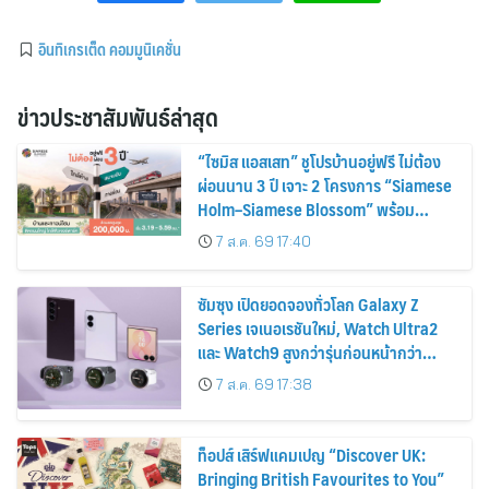
อินทิเกรเต็ด คอมมูนิเคชั่น
ข่าวประชาสัมพันธ์ล่าสุด
“ไซมิส แอสเสท” ชูโปรบ้านอยู่ฟรี ไม่ต้อง
ผ่อนนาน 3 ปี เจาะ 2 โครงการ “Siamese
Holm–Siamese Blossom” พร้อม
ส่วนลดและสิทธิพิเศษถึง 31 สิงหาคม
7 ส.ค. 69 17:40
2569
ซัมซุง เปิดยอดจองทั่วโลก Galaxy Z
Series เจเนอเรชันใหม่, Watch Ultra2
และ Watch9 สูงกว่ารุ่นก่อนหน้ากว่า
30%
7 ส.ค. 69 17:38
ท็อปส์ เสิร์ฟแคมเปญ “Discover UK:
Bringing British Favourites to You”