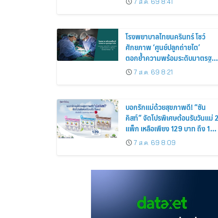
7 ส.ค. 69 8:41
เอกลักษณ์ของตัวเอง
โรงพยาบาลไทยนครินทร์ โชว์
ศักยภาพ ‘ศูนย์ปลูกถ่ายไต’
ตอกย้ำความพร้อมระดับมาตรฐา
เดินหน้าผ่าตัดปลูกถ่ายไตสำเร็จ 2
7 ส.ค. 69 8:21
รายพร้อมกัน จากผู้บริจาคอวัยวะ
รายเดียวกัน
บอกรักแม่ด้วยสุขภาพดี! “ซัน
คิสท์” จัดโปรพิเศษต้อนรับวันแม่ 
แพ็ก เหลือเพียง 129 บาท ถึง 12
ส.ค. นี้
7 ส.ค. 69 8:09