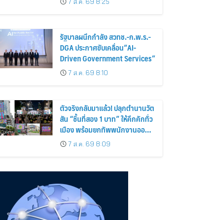
7 ส.ค. 69 8:25
รัฐบาลผนึกกำลัง สวทช.-ก.พ.ร.-
DGA ประกาศขับเคลื่อน“AI-
Driven Government Services”
7 ส.ค. 69 8:10
ตัวจริงกลับมาแล้ว! ปลุกตำนานวัต
สัน “ชิ้นที่สอง 1 บาท” ให้คึกคักทั่ว
เมือง พร้อมยกทัพพนักงานออกส
เต็ปกลางสวนลุมฯ
7 ส.ค. 69 8:09