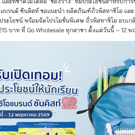
น และที่ขาดไม่ได้คือ “ของว่าง” ที่มีประโยชน์สำหรับก
้ แบรนด์ ซันคิสท์ ขอแนะนำ ผลิตภัณฑ์ถั่วพิสทาชิโอ แล
ีประโยชน์ พร้อมจัดโปรโมชั่นพิเศษ ถั่วพิสทาชิโอ อบเกลื
215 บาท ที่ Go Wholesale ทุกสาขา ตั้งแต่วันนี้ – 1