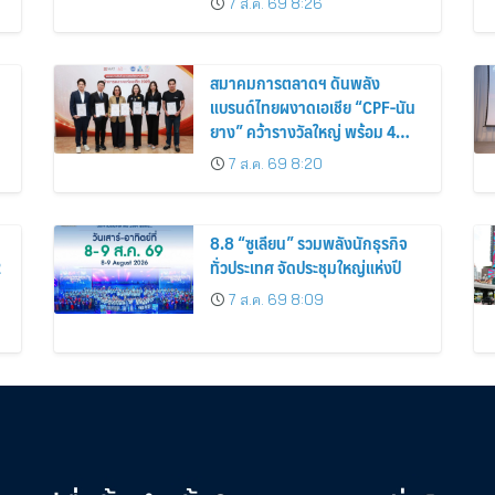
7 ส.ค. 69 8:26
สมาคมการตลาดฯ ดันพลัง
แบรนด์ไทยผงาดเอเชีย “CPF-นัน
น
ยาง” คว้ารางวัลใหญ่ พร้อม 4
นักการตลาดไทยกวาดรางวัล
7 ส.ค. 69 8:20
บุคคลเวที AMF AMEA & YWN
2026
8.8 “ซูเลียน” รวมพลังนักธุรกิจ
2
ทั่วประเทศ จัดประชุมใหญ่แห่งปี
7 ส.ค. 69 8:09