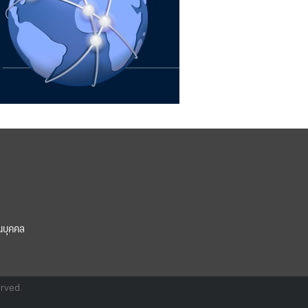
นบุคคล
erved.