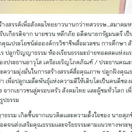
์สร้างสรรค์เพื่อสังคมไทยยาวนานกว่าทศวรรษ…สมาคมหน
รับเกียรติจาก นายชวน หลีกภัย อดีตนายกรัฐมนตรี เป
้ทำคุณประโยชน์ต่อองค์กรวิชาชีพสื่อมวลชน การศึกษา 
ร ปลูกปัญญาธรรม ห้องเรียนธรรมะถ่ายทอดสดแห่งแรกข
 รองประธานอาวุโส เครือเจริญโภคภัณฑ์ / ประธานคณะ
์และความมุ่งมั่นในการสร้างสรรค์สื่อคุณภาพ ปลูกฝังค
เพื่อปลูกเมล็ดพันธุ์แห่งความดีให้เติบโตเป็นคนดีข
าง จากเยาวชนสู่ครอบครัว สังคมไทย และผู้ชมทั่วโลก เพ
นรูปธรรม
รม เกิดขึ้นจากแนวคิดและความตั้งใจของ นายศุภชัย เ
ลอดจนส่งเสริมคุณธรรมและจริยธรรมตามแนวทางพระพุ