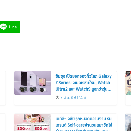
Line
ซัมซุง เปิดยอดจองทั่วโลก Galaxy
Z Series เจเนอเรชันใหม่, Watch
Ultra2 และ Watch9 สูงกว่ารุ่น
ก่อนหน้ากว่า 30%
7 ส.ค. 69 17:38
เคทีซี–เจซีบี รุกหมวดความงาม รับ
เทรนด์ Self-careจำนวนสมาชิกใช้