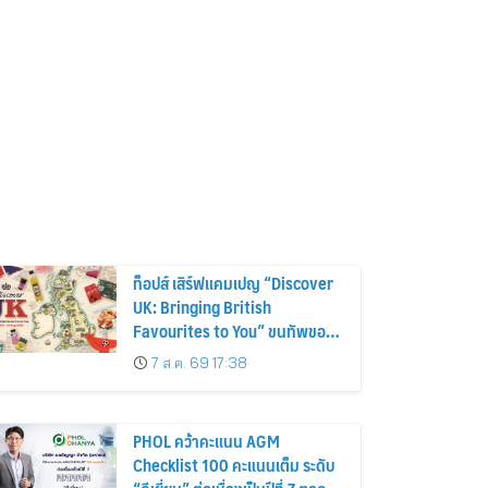
ท็อปส์ เสิร์ฟแคมเปญ “Discover
UK: Bringing British
Favourites to You” ขนทัพของ
อร่อยและไอเท็มฮิตจากสหราช
7 ส.ค. 69 17:38
อาณาจักร ส่งตรงถึงมือตั้งแต่วัน
นี้ – 18 สิงหาคมนี้
PHOL คว้าคะแนน AGM
Checklist 100 คะแนนเต็ม ระดับ