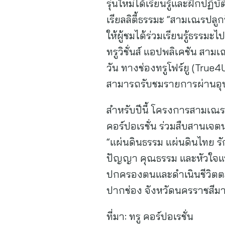
รุ่นใหม่ได้เรียนรู้และฝึก
เรียลลิตี้ธรรมะ “สามเณรป
ให้ผู้ชมได้ร่วมเรียนรู้ธรรมะ
ทรูวิชั่นส์ แอปพลิเคชัน สา
วัน ทางช่องทรูโฟร์ยู (True4U)
สามารถรับชมรายการผ่านอุ
สำหรับปีนี้ โครงการสามเณร 
คอร์ปอเรชั่น ร่วมสืบสานเจต
“แผ่นดินธรรม แผ่นดินไทย รัก
ปัญญา คุณธรรม และหัวใจแ
ปกครองตนและดำเนินชีวิตตล
ปากช่อง จังหวัดนครราชสีม
ที่มา:
ทรู คอร์ปอเรชั่น