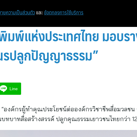
หน้าแรก
ท่องเที่ยว
ไอที
เศรษฐกิจ/การเงิน
ายความเป็นส่วนตัว
และ
ข้อตกลงการใช้บริการ
ิมพ์แห่งประเทศไทย มอบรางว
เณรปลูกปัญญาธรรม”
Line
นท์” “องค์กรผู้ทำคุณประโยชน์ต่อองค์กรวิชาชีพสื่อมวลช
นบทบาทสื่อสร้างสรรค์ ปลูกคุณธรรมเยาวชนไทยกว่า 12