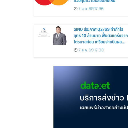
ควบคุมความปลอดภัยใหม่
7 ส.ค. 69 17:36
SINO ประกาศ Q2/69 ทำกำไร
สุทธิ 10 ล้านบาท ฟื้นตัวแกร่งจาก
ไตรมาสก่อน เตรียมจ่ายปันผล
ระหว่างกาล 0.014423 บาทต่อหุ้
7 ส.ค. 69 17:33
ครึ่งปีหลังมุ่งเติบโตต่อเนื่อง