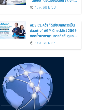
“ดีเยี่ยม” ต่อเนื่องเป็นปีที่ 7 ตอกย้ำ
การดำเนินธุรกิจตามหลักธรรมาภิ
7 ส.ค. 69 17:33
บาล โปร่งใส สร้างความเชื่อมั่นผู้
ถือหุ้น
ADVICE คว้า “ดีเยี่ยมสมควรเป็น
ตัวอย่าง” AGM Checklist 2569
ตอกย้ำมาตรฐานการกำกับดูแล
กิจการที่ดี
7 ส.ค. 69 17:27