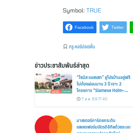
Symbol:
TRUE
Facebook
Twitter
ทรู คอร์ปอเรชั่น
ข่าวประชาสัมพันธ์ล่าสุด
“ไซมิส แอสเสท” ชูโปรบ้านอยู่ฟรี
ไม่ต้องผ่อนนาน 3 ปี เจาะ 2
โครงการ “Siamese Holm–
Siamese Blossom” พร้อม
7 ส.ค. 69 17:40
ส่วนลดและสิทธิพิเศษถึง 31
สิงหาคม 2569
มาสเตอร์การ์ดยกระดับ
แพลตฟอร์มบัตรดิจิทัลด้วยระบบ