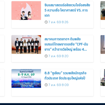
ซินแสมาสเตอร์อลิซชวนไขข้อสงสัย
5 ความเชื่อ โหราศาสตร์ VS. การ
เดท
7 ส.ค. 69 8:26
สมาคมการตลาดฯ ดันพลัง
แบรนด์ไทยผงาดเอเชีย “CPF-นัน
น
ยาง” คว้ารางวัลใหญ่ พร้อม 4
นักการตลาดไทยกวาดรางวัล
7 ส.ค. 69 8:20
บุคคลเวที AMF AMEA & YWN
2026
8.8 “ซูเลียน” รวมพลังนักธุรกิจ
2
ทั่วประเทศ จัดประชุมใหญ่แห่งปี
7 ส.ค. 69 8:09