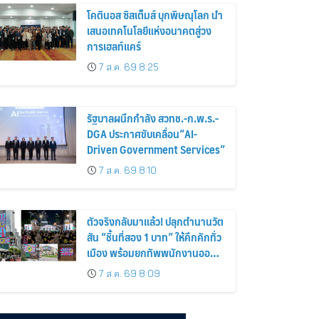
โคตินอส ซิสเต็มส์ บุกพิษณุโลก นำ
เสนอเทคโนโลยีแห่งอนาคตสู่วง
การเฮลท์แคร์
7 ส.ค. 69 8:25
รัฐบาลผนึกกำลัง สวทช.-ก.พ.ร.-
DGA ประกาศขับเคลื่อน“AI-
Driven Government Services”
7 ส.ค. 69 8:10
ตัวจริงกลับมาแล้ว! ปลุกตำนานวัต
สัน “ชิ้นที่สอง 1 บาท” ให้คึกคักทั่ว
เมือง พร้อมยกทัพพนักงานออกส
เต็ปกลางสวนลุมฯ
7 ส.ค. 69 8:09