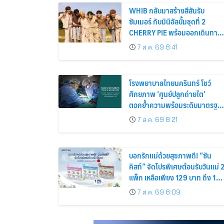
WHIB กลับมาสร้างสีสันรับ
ซัมเมอร์ กับมินิอัลบั้มชุดที่ 2
CHERRY PIE พร้อมออกเดินทาง
ค้นหาสีสันที่เป็นตัวตนที่เป็น
7 ส.ค. 69 8:41
เอกลักษณ์ของตัวเอง
โรงพยาบาลไทยนครินทร์ โชว์
ศักยภาพ ‘ศูนย์ปลูกถ่ายไต’
ตอกย้ำความพร้อมระดับมาตรฐา
เดินหน้าผ่าตัดปลูกถ่ายไตสำเร็จ 2
7 ส.ค. 69 8:21
รายพร้อมกัน จากผู้บริจาคอวัยวะ
รายเดียวกัน
บอกรักแม่ด้วยสุขภาพดี! “ซัน
คิสท์” จัดโปรพิเศษต้อนรับวันแม่ 
แพ็ก เหลือเพียง 129 บาท ถึง 12
ส.ค. นี้
7 ส.ค. 69 8:09