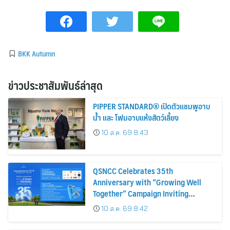
BKK Autumn
ข่าวประชาสัมพันธ์ล่าสุด
PIPPER STANDARD® เปิดตัวแชมพูอาบ
น้ำ และ โฟมอาบแห้งสัตว์เลี้ยง
10 ส.ค. 69 8:43
QSNCC Celebrates 35th
Anniversary with “Growing Well
Together” Campaign Inviting
Everyone to Embrace a Quality
10 ส.ค. 69 8:42
Lifestyle