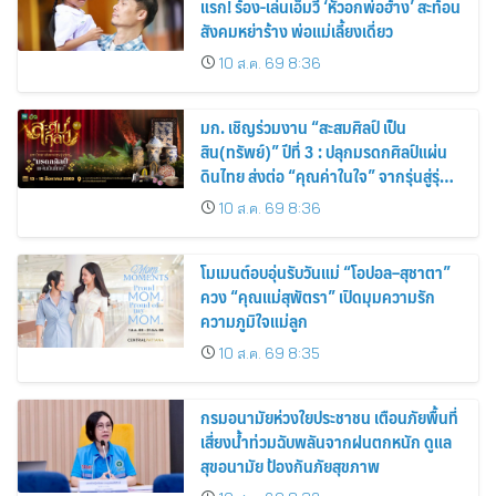
แรก! ร้อง-เล่นเอ็มวี ‘หัวอกพ่อฮ้าง’ สะท้อน
สังคมหย่าร้าง พ่อแม่เลี้ยงเดี่ยว
10 ส.ค. 69 8:36
มก. เชิญร่วมงาน “สะสมศิลป์ เป็น
สิน(ทรัพย์)” ปีที่ 3 : ปลุกมรดกศิลป์แผ่น
ดินไทย ส่งต่อ “คุณค่าในใจ” จากรุ่นสู่รุ่น
(เข้าชมฟรี)
10 ส.ค. 69 8:36
โมเมนต์อบอุ่นรับวันแม่ “โอปอล–สุชาตา”
ควง “คุณแม่สุพัตรา” เปิดมุมความรัก
ความภูมิใจแม่ลูก
10 ส.ค. 69 8:35
กรมอนามัยห่วงใยประชาชน เตือนภัยพื้นที่
เสี่ยงน้ำท่วมฉับพลันจากฝนตกหนัก ดูแล
สุขอนามัย ป้องกันภัยสุขภาพ