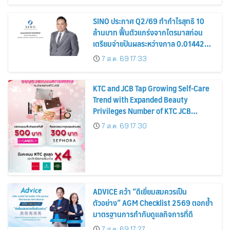
SINO ประกาศ Q2/69 ทำกำไรสุทธิ 10
ล้านบาท ฟื้นตัวแกร่งจากไตรมาสก่อน
เตรียมจ่ายปันผลระหว่างกาล 0.014423
บาทต่อหุ้น ครึ่งปีหลังมุ่งเติบโตต่อเนื่อง
7 ส.ค. 69 17:33
KTC and JCB Tap Growing Self-Care
Trend with Expanded Beauty
Privileges Number of KTC JCB
Cardmembers Spending on
7 ส.ค. 69 17:30
Cosmetics Rises 26%
ADVICE คว้า “ดีเยี่ยมสมควรเป็น
ตัวอย่าง” AGM Checklist 2569 ตอกย้ำ
มาตรฐานการกำกับดูแลกิจการที่ดี
7 ส.ค. 69 17:27