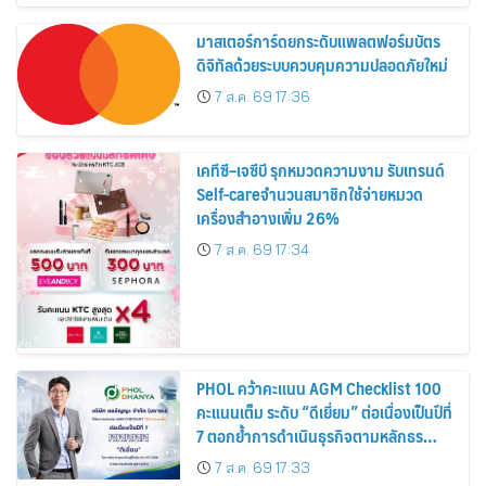
มาสเตอร์การ์ดยกระดับแพลตฟอร์มบัตร
ดิจิทัลด้วยระบบควบคุมความปลอดภัยใหม่
7 ส.ค. 69 17:36
เคทีซี–เจซีบี รุกหมวดความงาม รับเทรนด์
Self-careจำนวนสมาชิกใช้จ่ายหมวด
เครื่องสำอางเพิ่ม 26%
7 ส.ค. 69 17:34
PHOL คว้าคะแนน AGM Checklist 100
คะแนนเต็ม ระดับ “ดีเยี่ยม” ต่อเนื่องเป็นปีที่
7 ตอกย้ำการดำเนินธุรกิจตามหลักธร
รมาภิบาล โปร่งใส สร้างความเชื่อมั่นผู้ถือ
7 ส.ค. 69 17:33
หุ้น