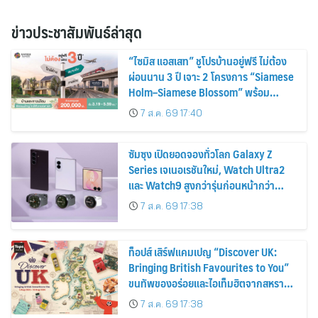
ข่าวประชาสัมพันธ์ล่าสุด
“ไซมิส แอสเสท” ชูโปรบ้านอยู่ฟรี ไม่ต้อง
ผ่อนนาน 3 ปี เจาะ 2 โครงการ “Siamese
Holm–Siamese Blossom” พร้อม
ส่วนลดและสิทธิพิเศษถึง 31 สิงหาคม
7 ส.ค. 69 17:40
2569
ซัมซุง เปิดยอดจองทั่วโลก Galaxy Z
Series เจเนอเรชันใหม่, Watch Ultra2
และ Watch9 สูงกว่ารุ่นก่อนหน้ากว่า
30%
7 ส.ค. 69 17:38
ท็อปส์ เสิร์ฟแคมเปญ “Discover UK:
Bringing British Favourites to You”
ขนทัพของอร่อยและไอเท็มฮิตจากสหราช
อาณาจักร ส่งตรงถึงมือตั้งแต่วันนี้ – 18
7 ส.ค. 69 17:38
สิงหาคมนี้