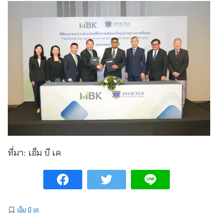
ที่มา:
เอ็ม บี เค
เอ็ม บี เค