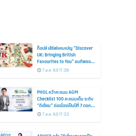
ท็อปส์ เสิร์ฟแคมเปญ “Discover
UK: Bringing British
Favourites to You” ขนทัพของ
อร่อยและไอเท็มฮิตจากสหราช
7 ส.ค. 69 17:38
อาณาจักร ส่งตรงถึงมือตั้งแต่วัน
นี้ – 18 สิงหาคมนี้
PHOL คว้าคะแนน AGM
Checklist 100 คะแนนเต็ม ระดับ
“ดีเยี่ยม” ต่อเนื่องเป็นปีที่ 7 ตอกย้ำ
การดำเนินธุรกิจตามหลักธรรมาภิ
7 ส.ค. 69 17:33
บาล โปร่งใส สร้างความเชื่อมั่นผู้
ถือหุ้น
ADVICE คว้า “ดีเยี่ยมสมควรเป็น