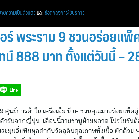
หน้าแรก
ท่องเที่ยว
ไอที
เศรษฐกิจ/การเงิน
ายความเป็นส่วนตัว
และ
ข้อตกลงการใช้บริการ
ตอร์ พระราม 9 ชวนอร่อยแพ็คคู่
น์ 888 บาท ตั้งแต่วันนี้ – 28
Line
9 ศูนย์การค้าใน เครือเอ็ม บี เค ชวนคุณมาอร่อยแพ็คค
ต้นตำรับจากญี่ปุ่น เดือนนี้สายชาบูห้ามพลาด โปรโมชัน
ุนอิ่มฟินทุกคำกับวัตถุดิบคุณภาพทั้งเนื้อ ผักด้วย พร