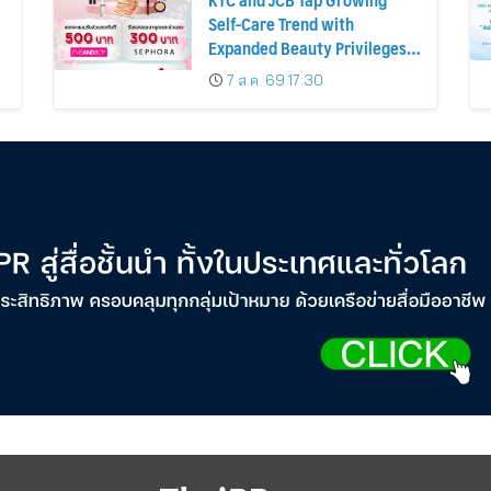
Self-Care Trend with
Expanded Beauty Privileges
น
Number of KTC JCB
7 ส.ค. 69 17:30
Cardmembers Spending on
Cosmetics Rises 26%