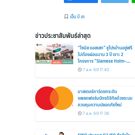
เอ็ม บี เค
ข่าวประชาสัมพันธ์ล่าสุด
“ไซมิส แอสเสท” ชูโปรบ้านอยู่ฟรี
ไม่ต้องผ่อนนาน 3 ปี เจาะ 2
โครงการ “Siamese Holm–
Siamese Blossom” พร้อม
7 ส.ค. 69 17:40
ส่วนลดและสิทธิพิเศษถึง 31
สิงหาคม 2569
มาสเตอร์การ์ดยกระดับ
แพลตฟอร์มบัตรดิจิทัลด้วยระบบ
ควบคุมความปลอดภัยใหม่
7 ส.ค. 69 17:36
SINO ประกาศ Q2/69 ทำกำไร