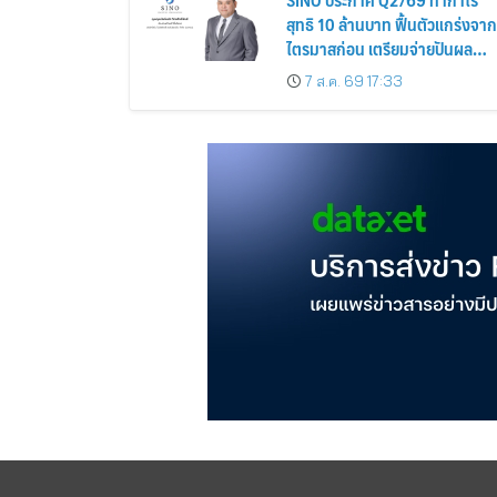
สุทธิ 10 ล้านบาท ฟื้นตัวแกร่งจาก
ไตรมาสก่อน เตรียมจ่ายปันผล
ระหว่างกาล 0.014423 บาทต่อหุ้
7 ส.ค. 69 17:33
ครึ่งปีหลังมุ่งเติบโตต่อเนื่อง