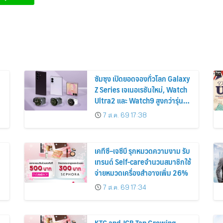
ซัมซุง เปิดยอดจองทั่วโลก Galaxy
Z Series เจเนอเรชันใหม่, Watch
Ultra2 และ Watch9 สูงกว่ารุ่น
ก่อนหน้ากว่า 30%
7 ส.ค. 69 17:38
เคทีซี–เจซีบี รุกหมวดความงาม รับ
เทรนด์ Self-careจำนวนสมาชิกใช้
จ่ายหมวดเครื่องสำอางเพิ่ม 26%
7 ส.ค. 69 17:34
KTC and JCB Tap Growing