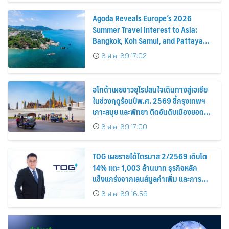
Agoda Reveals Europe’s 2026
Summer Travel Interest to Asia:
Bangkok, Koh Samui, and Pattaya
Among the Top Cities
6 ส.ค. 69 17:02
อโกด้าเผยชาวยุโรปสนใจเดินทางสู่เอเชีย
ในช่วงฤดูร้อนปีพ.ศ. 2569 ชี้กรุงเทพฯ
เกาะสมุย และพัทยา ติดอันดับเมืองยอด
นิยม
6 ส.ค. 69 17:00
TOG เผยรายได้ไตรมาส 2/2569 เติบโต
14% แตะ 1,003 ล้านบาท ธุรกิจหลัก
แข็งแกร่งจากเลนส์มูลค่าเพิ่ม และการ
ขยายตลาดต่างประเทศ พร้อมเดินหน้า
6 ส.ค. 69 16:59
ลงทุนเพื่อการเติบโตระยะยาว