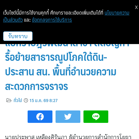
X
เว็บไซต์นี้มีการใช้งานคุกกี้ ศึกษารายละเอียดเพิ่มเติมได้ที่
นโยบายความ
เป็นส่วนตัว
และ
ข้อตกลงการใช้บริการ
สนย. แจงเหตุโครงการสะพานข้าม
แยกราษฎร์พัฒนาล่าช้า ติดปัญหา
รับทราบ
รื้อย้ายสาธารณูปโภคใต้ดิน-
ประสาน สน. พื้นที่อำนวยความ
สะดวกการจราจร
ทั่วไป
15 ม.ค. 69 8:27
นายประพาส เหลืองศิรินภา ผู้อำนวยการสำนักการโยธา