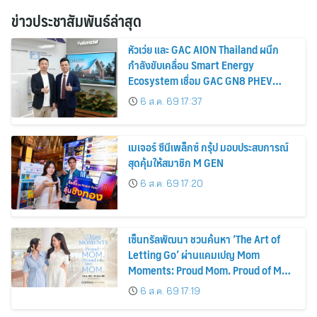
ข่าวประชาสัมพันธ์ล่าสุด
หัวเว่ย และ GAC AION Thailand ผนึก
กำลังขับเคลื่อน Smart Energy
Ecosystem เชื่อม GAC GN8 PHEV
รถยนต์ MPV ระดับพรีเมียม เข้ากับ
6 ส.ค. 69 17:37
พลังงานแสงอาทิตย์ภายในบ้าน
เมเจอร์ ซีนีเพล็กซ์ กรุ้ป มอบประสบการณ์
สุดคุ้มให้สมาชิก M GEN
6 ส.ค. 69 17:20
เซ็นทรัลพัฒนา ชวนค้นหา ‘The Art of
Letting Go’ ผ่านแคมเปญ Mom
Moments: Proud Mom. Proud of My
Mom.
6 ส.ค. 69 17:19