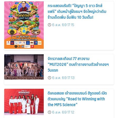
กระแสตอบรับดี! “ปัญญา 5 ดาว อีทส์
แฟร์” เดินหน้าสู่ฝั่งธนฯ จัดใหญ่กว่าเดิม
ร้านเด็ดเพิ่ม อิ่มฟิน 10 วันเต็ม!
6 ส.ค. 69 17:15
จักรวาลสะเทือน! 77 สาวงาม
“MUT2026” ตบเท้ารายงานตัวเข้ากองฯ
วันแรก
6 ส.ค. 69 17:13
ดีเคเอสเอช เจ้าของแบรนด์ ฮีรูดอยด์ เปิด
ตัวแคมเปญ “Road to Winning with
the MPS Science”
6 ส.ค. 69 17:12