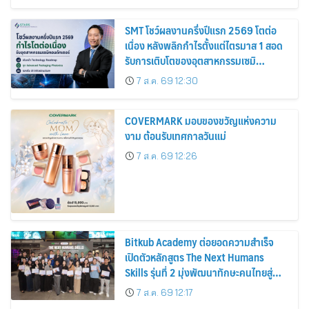
SMT โชว์ผลงานครึ่งปีแรก 2569 โตต่อ
เนื่อง หลังพลิกกำไรตั้งแต่ไตรมาส 1 สอด
รับการเติบโตของอุตสาหกรรมเซมิ
คอนดักเตอร์
7 ส.ค. 69 12:30
COVERMARK มอบของขวัญแห่งความ
งาม ต้อนรับเทศกาลวันแม่
7 ส.ค. 69 12:26
Bitkub Academy ต่อยอดความสำเร็จ
เปิดตัวหลักสูตร The Next Humans
Skills รุ่นที่ 2 มุ่งพัฒนาทักษะคนไทยสู่
การเป็นคนของอนาคต
7 ส.ค. 69 12:17