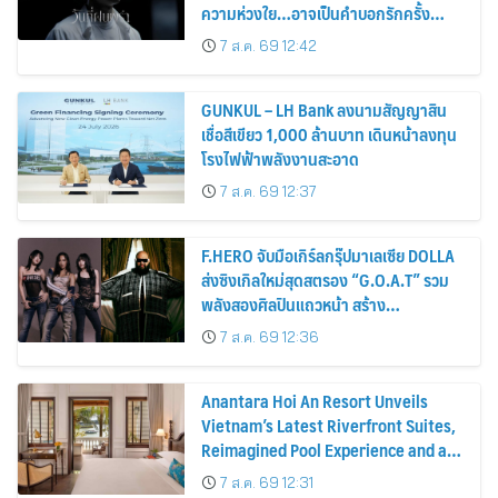
ความห่วงใย…อาจเป็นคำบอกรักครั้ง
สุดท้าย
7 ส.ค. 69 12:42
GUNKUL – LH Bank ลงนามสัญญาสิน
เชื่อสีเขียว 1,000 ล้านบาท เดินหน้าลงทุน
โรงไฟฟ้าพลังงานสะอาด
7 ส.ค. 69 12:37
F.HERO จับมือเกิร์ลกรุ๊ปมาเลเซีย DOLLA
ส่งซิงเกิลใหม่สุดสตรอง “G.O.A.T” รวม
พลังสองศิลปินแถวหน้า สร้าง
ปรากฏการณ์ใหม่แห่งวงการเพลงอาเซียน
7 ส.ค. 69 12:36
Anantara Hoi An Resort Unveils
Vietnam’s Latest Riverfront Suites,
Reimagined Pool Experience and a
Vibrant New Dining Destination
7 ส.ค. 69 12:31