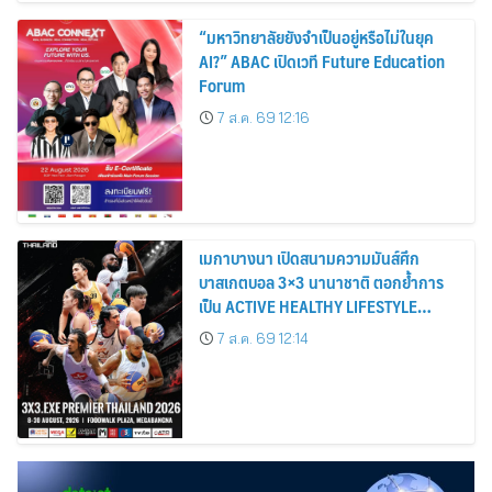
“มหาวิทยาลัยยังจำเป็นอยู่หรือไม่ในยุค
AI?” ABAC เปิดเวที Future Education
Forum
7 ส.ค. 69 12:16
เมกาบางนา เปิดสนามความมันส์ศึก
บาสเกตบอล 3×3 นานาชาติ ตอกย้ำการ
เป็น ACTIVE HEALTHY LIFESTYLE
DESTINATION วันที่ 8 – 30 ส.ค. 69 ณ
7 ส.ค. 69 12:14
ฟู้ดวอล์ค พลาซ่า ศูนย์การค้าเมกาบางนา