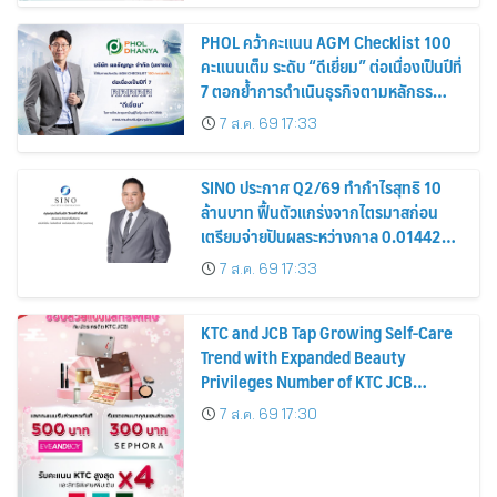
PHOL คว้าคะแนน AGM Checklist 100
คะแนนเต็ม ระดับ “ดีเยี่ยม” ต่อเนื่องเป็นปีที่
7 ตอกย้ำการดำเนินธุรกิจตามหลักธร
รมาภิบาล โปร่งใส สร้างความเชื่อมั่นผู้ถือ
7 ส.ค. 69 17:33
หุ้น
SINO ประกาศ Q2/69 ทำกำไรสุทธิ 10
ล้านบาท ฟื้นตัวแกร่งจากไตรมาสก่อน
เตรียมจ่ายปันผลระหว่างกาล 0.014423
บาทต่อหุ้น ครึ่งปีหลังมุ่งเติบโตต่อเนื่อง
7 ส.ค. 69 17:33
KTC and JCB Tap Growing Self-Care
Trend with Expanded Beauty
Privileges Number of KTC JCB
Cardmembers Spending on
7 ส.ค. 69 17:30
Cosmetics Rises 26%