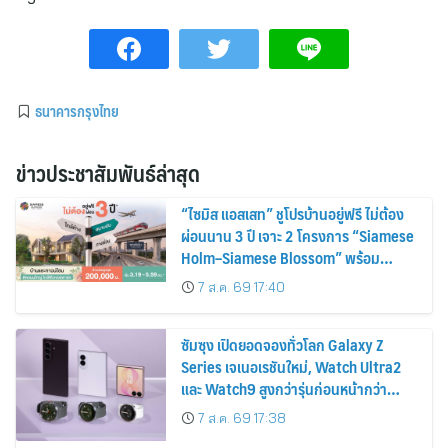
ธนาคารกรุงไทย
ข่าวประชาสัมพันธ์ล่าสุด
“ไซมิส แอสเสท” ชูโปรบ้านอยู่ฟรี ไม่ต้อง
ผ่อนนาน 3 ปี เจาะ 2 โครงการ “Siamese
Holm–Siamese Blossom” พร้อม
ส่วนลดและสิทธิพิเศษถึง 31 สิงหาคม
7 ส.ค. 69 17:40
2569
ซัมซุง เปิดยอดจองทั่วโลก Galaxy Z
Series เจเนอเรชันใหม่, Watch Ultra2
และ Watch9 สูงกว่ารุ่นก่อนหน้ากว่า
30%
7 ส.ค. 69 17:38