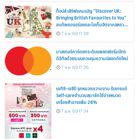
ท็อปส์ เสิร์ฟแคมเปญ “Discover UK:
Bringing British Favourites to You”
ขนทัพของอร่อยและไอเท็มฮิตจากสหราช
อาณาจักร ส่งตรงถึงมือตั้งแต่วันนี้ – 18
7 ส.ค. 69 17:38
สิงหาคมนี้
มาสเตอร์การ์ดยกระดับแพลตฟอร์มบัตร
ดิจิทัลด้วยระบบควบคุมความปลอดภัยใหม่
7 ส.ค. 69 17:36
เคทีซี–เจซีบี รุกหมวดความงาม รับเทรนด์
Self-careจำนวนสมาชิกใช้จ่ายหมวด
เครื่องสำอางเพิ่ม 26%
7 ส.ค. 69 17:34