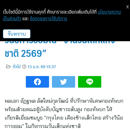
X
เว็บไซต์นี้มีการใช้งานคุกกี้ ศึกษารายละเอียดเพิ่มเติมได้ที่
นโยบายความ
เป็นส่วนตัว
และ
ข้อตกลงการใช้บริการ
กรุงไทย ปลุกพลังเด็กไทย สร้าง
วินัยการออมใน “งานวันเด็กแห่ง
รับทราบ
ชาติ 2569”
ทั่วไป
13 ม.ค. 69 15:37
พลเอก อัฏฐพล ลัดใหม่กุลวัฒน์ ที่ปรึกษาพิเศษกองทัพบก
พร้อมด้วยคณะผู้บังคับบัญชาระดับสูง กองทัพบก ให้
เกียรติเยี่ยมชมบูธ “กรุงไทย เคียงข้างเด็กไทย สร้างวินัย
การออม” ในกิจกรรมวันเด็กแห่งชาติ