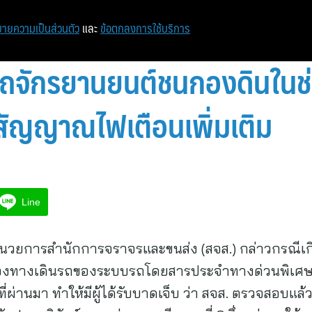
หน้าแรก
ท่องเที่ยว
ไอที
เศรษฐกิจ/การเงิน
ายความเป็นส่วนตัว
และ
ข้อตกลงการใช้บริการ
รถจักรยานยนต์ชนกองดินในช
น-สัญญาณไฟเตือนเพิ่มเติม
Line
อำนวยการสำนักการจราจรและขนส่ง (สจส.) กล่าวกรณีเกิด
่องทางเดินรถของระบบรถโดยสารประจำทางด่วนพิเศษ
9 ที่ผ่านมา ทำให้มีผู้ได้รับบาดเจ็บ ว่า สจส. ตรวจสอบแล้