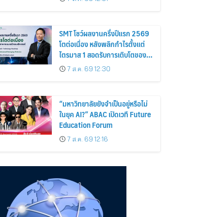
SMT โชว์ผลงานครึ่งปีแรก 2569
โตต่อเนื่อง หลังพลิกกำไรตั้งแต่
ไตรมาส 1 สอดรับการเติบโตของ
อุตสาหกรรมเซมิคอนดักเตอร์
7 ส.ค. 69 12:30
“มหาวิทยาลัยยังจำเป็นอยู่หรือไม่
ในยุค AI?” ABAC เปิดเวที Future
Education Forum
7 ส.ค. 69 12:16