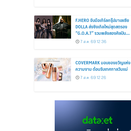
F.HERO จับมือเกิร์ลกรุ๊ปมาเลเซีย
DOLLA ส่งซิงเกิลใหม่สุดสตรอง
“G.O.A.T” รวมพลังสองศิลปิน
แถวหน้า สร้างปรากฏการณ์ใหม่
7 ส.ค. 69 12:36
แห่งวงการเพลงอาเซียน
COVERMARK มอบของขวัญแห่ง
ความงาม ต้อนรับเทศกาลวันแม่
7 ส.ค. 69 12:26