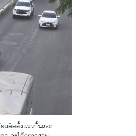
อมติดตั้งแนวกั้นและ
 สจส. จะได้ตรวจสอบ