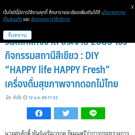
X
เว็บไซต์นี้มีการใช้งานคุกกี้ ศึกษารายละเอียดเพิ่มเติมได้ที่
นโยบายความ
เป็นส่วนตัว
และ
ข้อตกลงการใช้บริการ
วว. ร่วมจัดงาน “อว. For Kids” รับ
วันเด็กแห่งชาติ ประจำปี 2569 โชว์
รับทราบ
กิจกรรมสถานีสีเขียว : DIY
“HAPPY life HAPPY Fresh”
เครื่องดื่มสุขภาพจากดอกไม้ไทย
ทั่วไป
12 ม.ค. 69 11:52
นายสุรศักดิ์ พันธ์เจริญวรกุล รัฐมนตรีว่าการกระทรวงการ