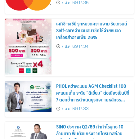
7 ส.ค. 69 17:36
เคทีซี–เจซีบี รุกหมวดความงาม รับเทรนด์
Self-careจำนวนสมาชิกใช้จ่ายหมวด
เครื่องสำอางเพิ่ม 26%
7 ส.ค. 69 17:34
PHOL คว้าคะแนน AGM Checklist 100
คะแนนเต็ม ระดับ “ดีเยี่ยม” ต่อเนื่องเป็นปีที่
7 ตอกย้ำการดำเนินธุรกิจตามหลักธร
รมาภิบาล โปร่งใส สร้างความเชื่อมั่นผู้ถือ
7 ส.ค. 69 17:33
หุ้น
SINO ประกาศ Q2/69 ทำกำไรสุทธิ 10
ล้านบาท ฟื้นตัวแกร่งจากไตรมาสก่อน