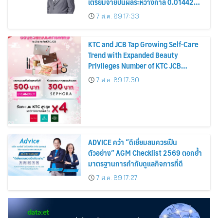
เตรียมจ่ายปันผลระหว่างกาล 0.014423
บาทต่อหุ้น ครึ่งปีหลังมุ่งเติบโตต่อเนื่อง
7 ส.ค. 69 17:33
KTC and JCB Tap Growing Self-Care
Trend with Expanded Beauty
Privileges Number of KTC JCB
Cardmembers Spending on
7 ส.ค. 69 17:30
Cosmetics Rises 26%
ADVICE คว้า “ดีเยี่ยมสมควรเป็น
ตัวอย่าง” AGM Checklist 2569 ตอกย้ำ
มาตรฐานการกำกับดูแลกิจการที่ดี
7 ส.ค. 69 17:27