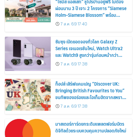
“ไซมิส แอสเสท” ชูโปรบ้านอยู่ฟรี ไม่ต้อง
ผ่อนนาน 3 ปี เจาะ 2 โครงการ “Siamese
Holm–Siamese Blossom” พร้อม
ส่วนลดและสิทธิพิเศษถึง 31 สิงหาคม
7 ส.ค. 69 17:40
2569
ซัมซุง เปิดยอดจองทั่วโลก Galaxy Z
Series เจเนอเรชันใหม่, Watch Ultra2
และ Watch9 สูงกว่ารุ่นก่อนหน้ากว่า
30%
7 ส.ค. 69 17:38
ท็อปส์ เสิร์ฟแคมเปญ “Discover UK:
Bringing British Favourites to You”
ขนทัพของอร่อยและไอเท็มฮิตจากสหราช
อาณาจักร ส่งตรงถึงมือตั้งแต่วันนี้ – 18
7 ส.ค. 69 17:38
สิงหาคมนี้
มาสเตอร์การ์ดยกระดับแพลตฟอร์มบัตร
ดิจิทัลด้วยระบบควบคุมความปลอดภัยใหม่