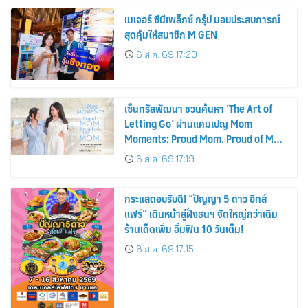
เมเจอร์ ซีนีเพล็กซ์ กรุ้ป มอบประสบการณ์
สุดคุ้มให้สมาชิก M GEN
6 ส.ค. 69 17:20
เซ็นทรัลพัฒนา ชวนค้นหา ‘The Art of
Letting Go’ ผ่านแคมเปญ Mom
Moments: Proud Mom. Proud of My
Mom.
6 ส.ค. 69 17:19
กระแสตอบรับดี! “ปัญญา 5 ดาว อีทส์
แฟร์” เดินหน้าสู่ฝั่งธนฯ จัดใหญ่กว่าเดิม
ร้านเด็ดเพิ่ม อิ่มฟิน 10 วันเต็ม!
6 ส.ค. 69 17:15