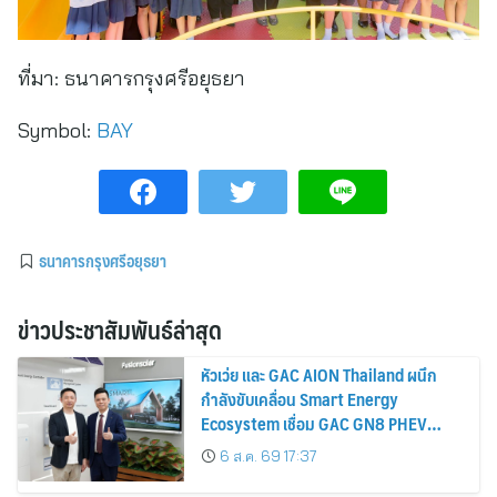
ที่มา:
ธนาคารกรุงศรีอยุธยา
Symbol:
BAY
ธนาคารกรุงศรีอยุธยา
ข่าวประชาสัมพันธ์ล่าสุด
หัวเว่ย และ GAC AION Thailand ผนึก
กำลังขับเคลื่อน Smart Energy
Ecosystem เชื่อม GAC GN8 PHEV
รถยนต์ MPV ระดับพรีเมียม เข้ากับ
6 ส.ค. 69 17:37
พลังงานแสงอาทิตย์ภายในบ้าน