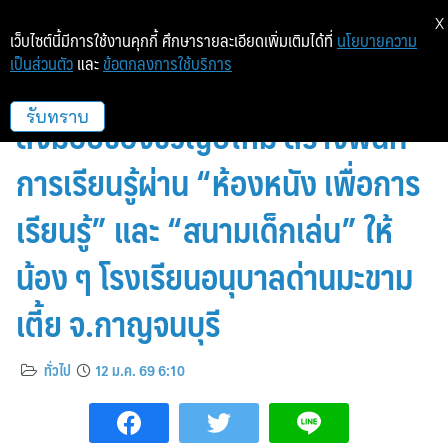
X
เว็บไซต์นี้มีการใช้งานคุกกี้ ศึกษารายละเอียดเพิ่มเติมได้ที่
นโยบายความ
เป็นส่วนตัว
และ
ข้อตกลงการใช้บริการ
กรุงศรี จับมือ มูลนิธิ เมเจอร์ แคร์
ส่งมอบของขวัญปีใหม่ สร้างพื้นที่
รับทราบ
การเรียนรู้ผ่าน “ห้องหนัง เพื่อการ
เรียนรู้” และ “สนามเด็กเล่น” ให้
น้อง ๆ โรงเรียนอนุบาลด่านมะขาม
เตี้ย จ.กาญจนบุรี
ทั่วไป
12 ม.ค. 69 6:10