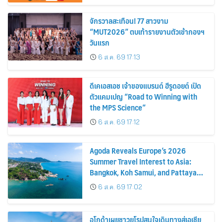
จักรวาลสะเทือน! 77 สาวงาม
“MUT2026” ตบเท้ารายงานตัวเข้ากองฯ
วันแรก
6 ส.ค. 69 17:13
ดีเคเอสเอช เจ้าของแบรนด์ ฮีรูดอยด์ เปิด
ตัวแคมเปญ “Road to Winning with
the MPS Science”
6 ส.ค. 69 17:12
Agoda Reveals Europe’s 2026
Summer Travel Interest to Asia:
Bangkok, Koh Samui, and Pattaya
Among the Top Cities
6 ส.ค. 69 17:02
อโกด้าเผยชาวยุโรปสนใจเดินทางสู่เอเชีย