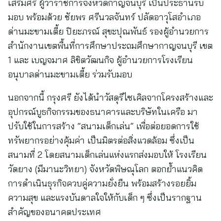
เสริมศรี ผู้ว่าราชการจังหวัดกาญจนบุรี เป็นประธานรับ
มอบ พร้อมด้วย ชัยพร ศรีนวลจันทร์ ปลัดอาวุโสอำเภอ
ด่านมะขามเตี้ย ปิยะภรณ์ สุขะปุณพันธ์ รองผู้อำนวยการ
สำนักงานเขตพื้นที่การศึกษาประถมศึกษากาญจนบุรี เขต
1 และ เบญจมาศ ลิขิตวัฒนกิจ ผู้อำนวยการโรงเรียน
อนุบาลด่านมะขามเตี้ย ร่วมรับมอบ
นอกจากนี้ กรุงศรี ยังได้นำวัสดุรีไซเคิลจากโครงสร้างและ
อุปกรณ์บูธกิจกรรมของธนาคารและบริษัทในเครือ มา
ปรับใช้ในการสร้าง “สนามเด็กเล่น” เพื่อต่อยอดการใช้
ทรัพยากรอย่างคุ้มค่า เป็นมิตรต่อสิ่งแวดล้อม ซึ่งเป็น
สนามที่ 2 โดยสนามเด็กเล่นแห่งแรกส่งมอบให้ โรงเรียน
วัดยาง (มีมานะวิทยา) จังหวัดพิษณุโลก ตอกย้ำแนวคิด
การดำเนินธุรกิจควบคู่ความยั่งยืน พร้อมสร้างรอยยิ้ม
ความสุข และแรงบันดาลใจให้กับเด็ก ๆ ซึ่งเป็นรากฐาน
สำคัญของอนาคตประเทศ