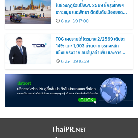
ในช่วงฤดูร้อนปีพ.ศ. 2569 ชี้กรุงเทพฯ
เกาะสมุย และพัทยา ติดอันดับเมืองยอด
นิยม
6 ส.ค. 69 17:00
TOG เผยรายได้ไตรมาส 2/2569 เติบโต
14% แตะ 1,003 ล้านบาท ธุรกิจหลัก
แข็งแกร่งจากเลนส์มูลค่าเพิ่ม และการ
ขยายตลาดต่างประเทศ พร้อมเดินหน้า
6 ส.ค. 69 16:59
ลงทุนเพื่อการเติบโตระยะยาว