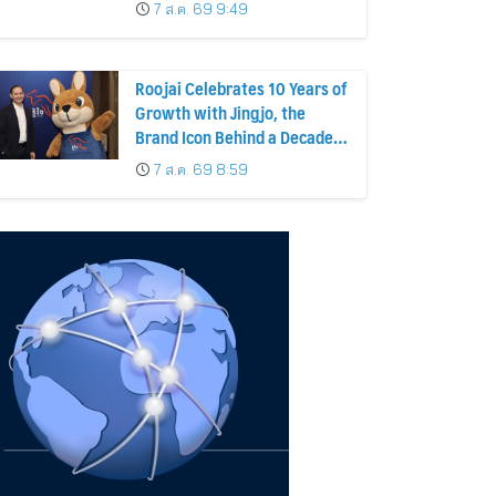
รับทรัพย์ 4 ก.ย.69
7 ส.ค. 69 9:49
Roojai Celebrates 10 Years of
Growth with Jingjo, the
Brand Icon Behind a Decade
of Insurance Innovation
7 ส.ค. 69 8:59