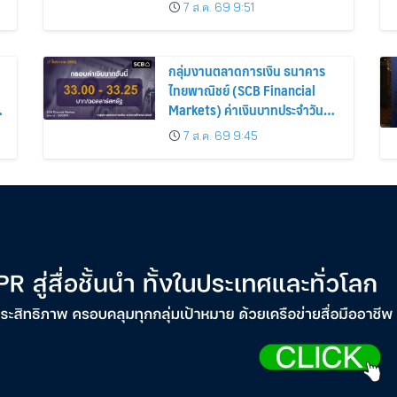
รู้ใจสายช้อปคนใหม่ ร่วมยกระดับ
7 ส.ค. 69 9:51
ประสบการณ์ช้อปปิ้งให้ง่ายขึ้นได้
ในแชตเดียว
กลุ่มงานตลาดการเงิน ธนาคาร
ไทยพาณิชย์ (SCB Financial
Markets) ค่าเงินบาทประจำวันที่ 7
สิงหาคม 2569
7 ส.ค. 69 9:45