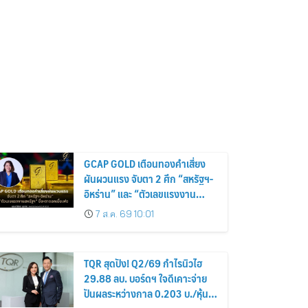
GCAP GOLD เตือนทองคำเสี่ยง
ผันผวนแรง จับตา 2 ศึก “สหรัฐฯ-
อิหร่าน” และ “ตัวเลขแรงงาน
สหรัฐฯ” ชี้ชะตาดอกเบี้ยเฟด
7 ส.ค. 69 10:01
TQR สุดปัง! Q2/69 กำไรนิวไฮ
29.88 ลบ. บอร์ดฯ ใจดีเคาะจ่าย
ปันผลระหว่างกาล 0.203 บ./หุ้น