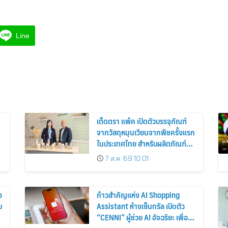
Line
เต็ดตรา แพ้ค เปิดตัวบรรจุภัณฑ์
จากวัสดุหมุนเวียนจากพืชครั้งแรก
ในประเทศไทย สำหรับผลิตภัณฑ์นม
เชียงใหม่ เฟรชมิลค์
7 ส.ค. 69 10:01
ง
ก้าวสำคัญแห่ง AI Shopping
บ
Assistant ห้างเซ็นทรัล เปิดตัว
“CENNI” ผู้ช่วย AI อัจฉริยะ เพื่อน