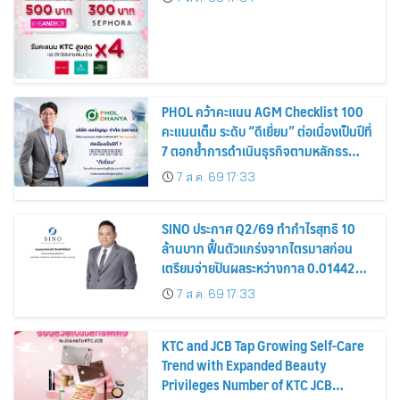
PHOL คว้าคะแนน AGM Checklist 100
คะแนนเต็ม ระดับ “ดีเยี่ยม” ต่อเนื่องเป็นปีที่
7 ตอกย้ำการดำเนินธุรกิจตามหลักธร
รมาภิบาล โปร่งใส สร้างความเชื่อมั่นผู้ถือ
7 ส.ค. 69 17:33
หุ้น
SINO ประกาศ Q2/69 ทำกำไรสุทธิ 10
ล้านบาท ฟื้นตัวแกร่งจากไตรมาสก่อน
เตรียมจ่ายปันผลระหว่างกาล 0.014423
บาทต่อหุ้น ครึ่งปีหลังมุ่งเติบโตต่อเนื่อง
7 ส.ค. 69 17:33
KTC and JCB Tap Growing Self-Care
Trend with Expanded Beauty
Privileges Number of KTC JCB