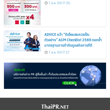
Cardmembers Spending on
7 ส.ค. 69 17:30
Cosmetics Rises 26%
ADVICE คว้า “ดีเยี่ยมสมควรเป็น
ตัวอย่าง” AGM Checklist 2569 ตอกย้ำ
มาตรฐานการกำกับดูแลกิจการที่ดี
7 ส.ค. 69 17:27