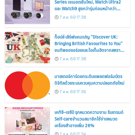
Series เจเนอเรชันใหม่, Watch Ultra2
และ Watch9 สูงกว่ารุ่นก่อนหน้ากว่า
30%
7 ส.ค. 69 17:38
ท็อปส์ เสิร์ฟแคมเปญ “Discover UK:
Bringing British Favourites to You”
ขนทัพของอร่อยและไอเท็มฮิตจากสหราช
อาณาจักร ส่งตรงถึงมือตั้งแต่วันนี้ – 18
7 ส.ค. 69 17:38
สิงหาคมนี้
มาสเตอร์การ์ดยกระดับแพลตฟอร์มบัตร
ดิจิทัลด้วยระบบควบคุมความปลอดภัยใหม่
7 ส.ค. 69 17:36
เคทีซี–เจซีบี รุกหมวดความงาม รับเทรนด์
Self-careจำนวนสมาชิกใช้จ่ายหมวด
เครื่องสำอางเพิ่ม 26%
7 ส.ค. 69 17:34