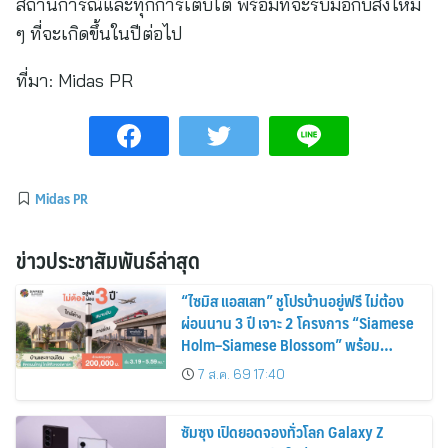
สถานการณ์และทุกการเติบโต พร้อมที่จะรับมือกับสิ่งใหม่
ๆ ที่จะเกิดขึ้นในปีต่อไป
ที่มา:
Midas PR
Midas PR
ข่าวประชาสัมพันธ์ล่าสุด
“ไซมิส แอสเสท” ชูโปรบ้านอยู่ฟรี ไม่ต้อง
ผ่อนนาน 3 ปี เจาะ 2 โครงการ “Siamese
Holm–Siamese Blossom” พร้อม
ส่วนลดและสิทธิพิเศษถึง 31 สิงหาคม
7 ส.ค. 69 17:40
2569
ซัมซุง เปิดยอดจองทั่วโลก Galaxy Z