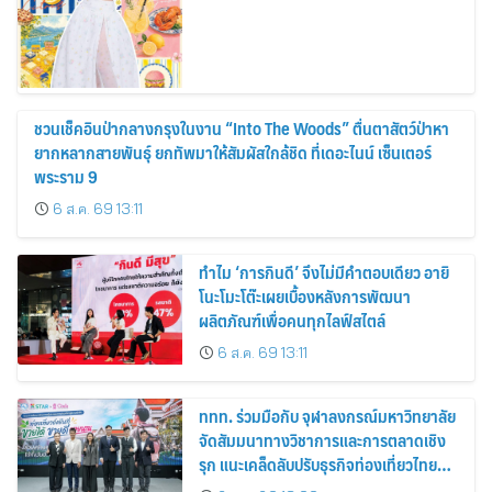
ชวนเช็คอินป่ากลางกรุงในงาน “Into The Woods” ตื่นตาสัตว์ป่าหา
ยากหลากสายพันธุ์ ยกทัพมาให้สัมผัสใกล้ชิด ที่เดอะไนน์ เซ็นเตอร์
พระราม 9
6 ส.ค. 69 13:11
ทำไม ‘การกินดี’ จึงไม่มีคำตอบเดียว อายิ
โนะโมะโต๊ะเผยเบื้องหลังการพัฒนา
ผลิตภัณฑ์เพื่อคนทุกไลฟ์สไตล์
6 ส.ค. 69 13:11
ททท. ร่วมมือกับ จุฬาลงกรณ์มหาวิทยาลัย
จัดสัมมนาทางวิชาการและการตลาดเชิง
รุก แนะเคล็ดลับปรับธุรกิจท่องเที่ยวไทย
“ขายได้ ขายดี ขายนาน”