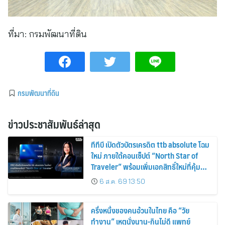
ที่มา:
กรมพัฒนาที่ดิน
กรมพัฒนาที่ดิน
ข่าวประชาสัมพันธ์ล่าสุด
ทีทีบี เปิดตัวบัตรเครดิต ttb absolute โฉม
ใหม่ ภายใต้คอนเซ็ปต์ “North Star of
Traveler” พร้อมเพิ่มเอกสิทธิ์ใหม่ที่คุ้มค่า
กว่าเดิม
6 ส.ค. 69 13:50
ครึ่งหนึ่งของคนอ้วนในไทย คือ “วัย
ทำงาน” เหตุนั่งนาน-กินไม่ดี แพทย์