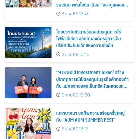
รพ.วิมุต พหลโยธิน เตือน “อย่าดูแค่เลขบน
ตาชั่ง” แนะปรับพฤติกรรมระยะยาว
6 ส.ค. 69 13:49
ไทยประกันชีวิต พร้อมสนับสนุนการใช้
ไฟฟ้าสีเขียว ผลักดันองค์กรสู่การเป็น
บริษัทประกันชีวิตแห่งความยั่งยืน
6 ส.ค. 69 13:43
‘MTS Gold Investment Token’ สร้าง
ปรากฏการณ์เปิดลงทุนในธุรกิจค้าทองคำ
กับ แม่ทองทองสุกเซ็นทรัล รับผลตอบแทน
คงที่ 3% ต่อปี
6 ส.ค. 69 13:30
เมกาบางนา ยกทัพความอร่อยครั้งใหญ่
กับ “AUM AUM SUMMER FEST”
6 ส.ค. 69 13:12