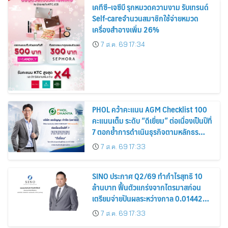
เคทีซี–เจซีบี รุกหมวดความงาม รับเทรนด์
Self-careจำนวนสมาชิกใช้จ่ายหมวด
เครื่องสำอางเพิ่ม 26%
7 ส.ค. 69 17:34
PHOL คว้าคะแนน AGM Checklist 100
คะแนนเต็ม ระดับ “ดีเยี่ยม” ต่อเนื่องเป็นปีที่
7 ตอกย้ำการดำเนินธุรกิจตามหลักธร
รมาภิบาล โปร่งใส สร้างความเชื่อมั่นผู้ถือ
7 ส.ค. 69 17:33
หุ้น
SINO ประกาศ Q2/69 ทำกำไรสุทธิ 10
ล้านบาท ฟื้นตัวแกร่งจากไตรมาสก่อน
เตรียมจ่ายปันผลระหว่างกาล 0.014423
บาทต่อหุ้น ครึ่งปีหลังมุ่งเติบโตต่อเนื่อง
7 ส.ค. 69 17:33