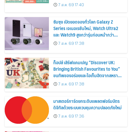
ส่วนลดและสิทธิพิเศษถึง 31 สิงหาคม
7 ส.ค. 69 17:40
2569
ซัมซุง เปิดยอดจองทั่วโลก Galaxy Z
Series เจเนอเรชันใหม่, Watch Ultra2
และ Watch9 สูงกว่ารุ่นก่อนหน้ากว่า
30%
7 ส.ค. 69 17:38
ท็อปส์ เสิร์ฟแคมเปญ “Discover UK:
Bringing British Favourites to You”
ขนทัพของอร่อยและไอเท็มฮิตจากสหราช
อาณาจักร ส่งตรงถึงมือตั้งแต่วันนี้ – 18
7 ส.ค. 69 17:38
สิงหาคมนี้
มาสเตอร์การ์ดยกระดับแพลตฟอร์มบัตร
ดิจิทัลด้วยระบบควบคุมความปลอดภัยใหม่
7 ส.ค. 69 17:36