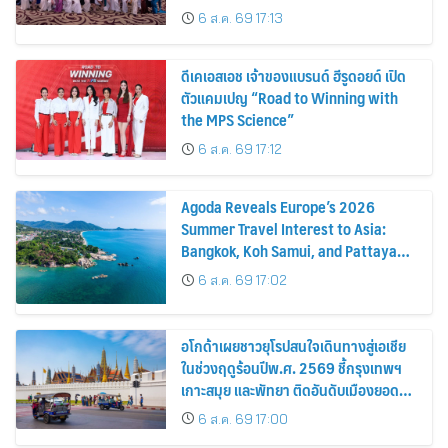
6 ส.ค. 69 17:13
ดีเคเอสเอช เจ้าของแบรนด์ ฮีรูดอยด์ เปิด
ตัวแคมเปญ “Road to Winning with
the MPS Science”
6 ส.ค. 69 17:12
Agoda Reveals Europe’s 2026
Summer Travel Interest to Asia:
Bangkok, Koh Samui, and Pattaya
Among the Top Cities
6 ส.ค. 69 17:02
อโกด้าเผยชาวยุโรปสนใจเดินทางสู่เอเชีย
ในช่วงฤดูร้อนปีพ.ศ. 2569 ชี้กรุงเทพฯ
เกาะสมุย และพัทยา ติดอันดับเมืองยอด
นิยม
6 ส.ค. 69 17:00