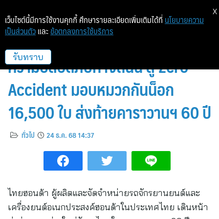
X
เว็บไซต์นี้มีการใช้งานคุกกี้ ศึกษารายละเอียดเพิ่มเติมได้ที่
นโยบายความ
เป็นส่วนตัว
และ
ข้อตกลงการใช้บริการ
ไทยฮอนด้า จับมือ กทม. ยกระดับ
ความปลอดภัยทางถนน สู่ Zero
รับทราบ
Accident มอบหมวกกันน็อก
16,500 ใบ ส่งท้ายคาราวานฯ 60 ปี
ทั่วไป
24 ธ.ค. 68 14:37
ไทยฮอนด้า ผู้ผลิตและจัดจำหน่ายรถจักรยานยนต์และ
เครื่องยนต์อเนกประสงค์ฮอนด้าในประเทศไทย เดินหน้า