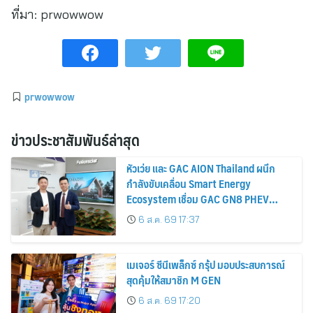
ที่มา:
prwowwow
prwowwow
ข่าวประชาสัมพันธ์ล่าสุด
หัวเว่ย และ GAC AION Thailand ผนึก
กำลังขับเคลื่อน Smart Energy
Ecosystem เชื่อม GAC GN8 PHEV
รถยนต์ MPV ระดับพรีเมียม เข้ากับ
6 ส.ค. 69 17:37
พลังงานแสงอาทิตย์ภายในบ้าน
เมเจอร์ ซีนีเพล็กซ์ กรุ้ป มอบประสบการณ์
สุดคุ้มให้สมาชิก M GEN
6 ส.ค. 69 17:20