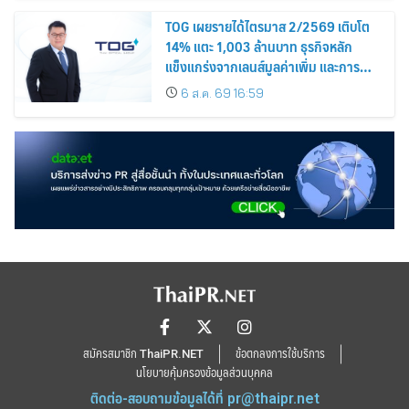
TOG เผยรายได้ไตรมาส 2/2569 เติบโต
14% แตะ 1,003 ล้านบาท ธุรกิจหลัก
แข็งแกร่งจากเลนส์มูลค่าเพิ่ม และการ
ขยายตลาดต่างประเทศ พร้อมเดินหน้า
6 ส.ค. 69 16:59
ลงทุนเพื่อการเติบโตระยะยาว
สมัครสมาชิก ThaiPR.NET
ข้อตกลงการใช้บริการ
นโยบายคุ้มครองข้อมูลส่วนบุคคล
ติดต่อ-สอบถามข้อมูลได้ที่
pr@thaipr.net