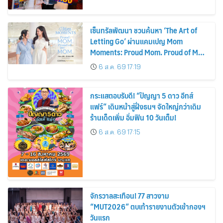
เซ็นทรัลพัฒนา ชวนค้นหา ‘The Art of
Letting Go’ ผ่านแคมเปญ Mom
Moments: Proud Mom. Proud of My
Mom.
6 ส.ค. 69 17:19
กระแสตอบรับดี! “ปัญญา 5 ดาว อีทส์
แฟร์” เดินหน้าสู่ฝั่งธนฯ จัดใหญ่กว่าเดิม
ร้านเด็ดเพิ่ม อิ่มฟิน 10 วันเต็ม!
6 ส.ค. 69 17:15
จักรวาลสะเทือน! 77 สาวงาม
“MUT2026” ตบเท้ารายงานตัวเข้ากองฯ
วันแรก