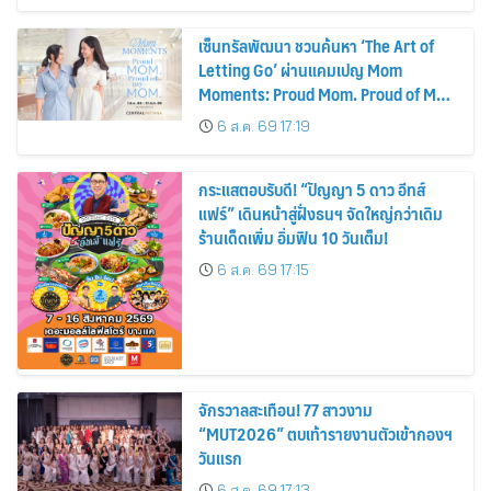
เซ็นทรัลพัฒนา ชวนค้นหา ‘The Art of
Letting Go’ ผ่านแคมเปญ Mom
Moments: Proud Mom. Proud of My
Mom.
6 ส.ค. 69 17:19
กระแสตอบรับดี! “ปัญญา 5 ดาว อีทส์
แฟร์” เดินหน้าสู่ฝั่งธนฯ จัดใหญ่กว่าเดิม
ร้านเด็ดเพิ่ม อิ่มฟิน 10 วันเต็ม!
6 ส.ค. 69 17:15
จักรวาลสะเทือน! 77 สาวงาม
“MUT2026” ตบเท้ารายงานตัวเข้ากองฯ
วันแรก
6 ส.ค. 69 17:13