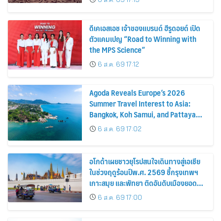
ดีเคเอสเอช เจ้าของแบรนด์ ฮีรูดอยด์ เปิด
ตัวแคมเปญ “Road to Winning with
the MPS Science”
6 ส.ค. 69 17:12
Agoda Reveals Europe’s 2026
Summer Travel Interest to Asia:
Bangkok, Koh Samui, and Pattaya
Among the Top Cities
6 ส.ค. 69 17:02
อโกด้าเผยชาวยุโรปสนใจเดินทางสู่เอเชีย
ในช่วงฤดูร้อนปีพ.ศ. 2569 ชี้กรุงเทพฯ
เกาะสมุย และพัทยา ติดอันดับเมืองยอด
นิยม
6 ส.ค. 69 17:00