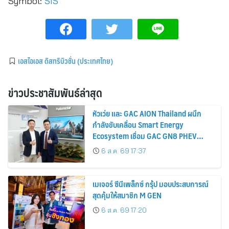
Symbol:
SIS
เอสไอเอส ดิสทริบิวชั่น (ประเทศไทย)
ข่าวประชาสัมพันธ์ล่าสุด
หัวเว่ย และ GAC AION Thailand ผนึก
กำลังขับเคลื่อน Smart Energy
Ecosystem เชื่อม GAC GN8 PHEV
รถยนต์ MPV ระดับพรีเมียม เข้ากับ
6 ส.ค. 69 17:37
พลังงานแสงอาทิตย์ภายในบ้าน
เมเจอร์ ซีนีเพล็กซ์ กรุ้ป มอบประสบการณ์
สุดคุ้มให้สมาชิก M GEN
6 ส.ค. 69 17:20