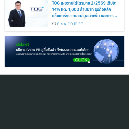
TOG เผยรายได้ไตรมาส 2/2569 เติบโต
14% แตะ 1,003 ล้านบาท ธุรกิจหลัก
แข็งแกร่งจากเลนส์มูลค่าเพิ่ม และการ
ขยายตลาดต่างประเทศ พร้อมเดินหน้า
6 ส.ค. 69 16:59
ลงทุนเพื่อการเติบโตระยะยาว
สมัครสมาชิก ThaiPR.NET
ข้อตกลงการใช้บริการ
นโยบายคุ้มครองข้อมูลส่วนบุคคล
ติดต่อ-สอบถามข้อมูลได้ที่
pr@thaipr.net