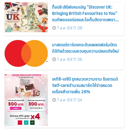
ท็อปส์ เสิร์ฟแคมเปญ “Discover UK:
Bringing British Favourites to You”
ขนทัพของอร่อยและไอเท็มฮิตจากสหราช
อาณาจักร ส่งตรงถึงมือตั้งแต่วันนี้ – 18
7 ส.ค. 69 17:38
สิงหาคมนี้
มาสเตอร์การ์ดยกระดับแพลตฟอร์มบัตร
ดิจิทัลด้วยระบบควบคุมความปลอดภัยใหม่
7 ส.ค. 69 17:36
เคทีซี–เจซีบี รุกหมวดความงาม รับเทรนด์
Self-careจำนวนสมาชิกใช้จ่ายหมวด
เครื่องสำอางเพิ่ม 26%
7 ส.ค. 69 17:34