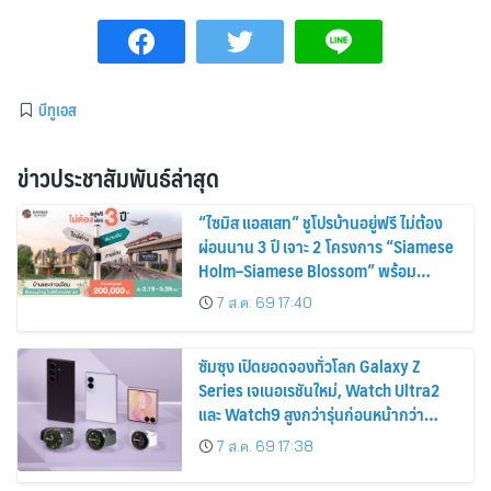
บีทูเอส
ข่าวประชาสัมพันธ์ล่าสุด
“ไซมิส แอสเสท” ชูโปรบ้านอยู่ฟรี ไม่ต้อง
ผ่อนนาน 3 ปี เจาะ 2 โครงการ “Siamese
Holm–Siamese Blossom” พร้อม
ส่วนลดและสิทธิพิเศษถึง 31 สิงหาคม
7 ส.ค. 69 17:40
2569
ซัมซุง เปิดยอดจองทั่วโลก Galaxy Z
Series เจเนอเรชันใหม่, Watch Ultra2
และ Watch9 สูงกว่ารุ่นก่อนหน้ากว่า
30%
7 ส.ค. 69 17:38