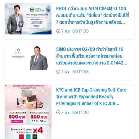
PHOL คว้าคะแนน AGM Checklist 100
คะแนนเต็ม ระดับ “ดีเยี่ยม” ต่อเนื่องเป็นปีที่
7 ตอกย้ำการดำเนินธุรกิจตามหลักธร
รมาภิบาล โปร่งใส สร้างความเชื่อมั่นผู้ถือ
7 ส.ค. 69 17:33
หุ้น
SINO ประกาศ Q2/69 ทำกำไรสุทธิ 10
ล้านบาท ฟื้นตัวแกร่งจากไตรมาสก่อน
เตรียมจ่ายปันผลระหว่างกาล 0.014423
บาทต่อหุ้น ครึ่งปีหลังมุ่งเติบโตต่อเนื่อง
7 ส.ค. 69 17:33
KTC and JCB Tap Growing Self-Care
Trend with Expanded Beauty
Privileges Number of KTC JCB
Cardmembers Spending on
7 ส.ค. 69 17:30
Cosmetics Rises 26%