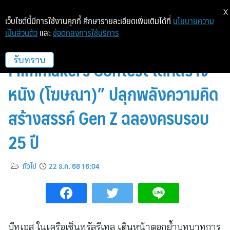
X
เว็บไซต์นี้มีการใช้งานคุกกี้ ศึกษารายละเอียดเพิ่มเติมได้ที่
นโยบายความ
เป็นส่วนตัว
และ
ข้อตกลงการใช้บริการ
B2S ประกาศรางวัล “B2S Young
Filmmakers Contest เด็กสร้าง
รับทราบ
หนัง (โฆษณา)” ปลุกพลังความคิด
สร้างสรรค์ Gen Z ฉลองครบรอบ
25 ปี
ทั่วไป
22 ธ.ค. 68 16:04
บีทูเอส ในเครือเซ็นทรัลรีเทล เดินหน้าตอกย้ำบทบาทการ