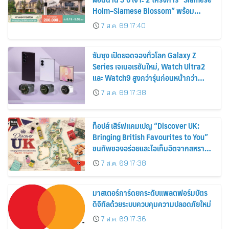
Holm–Siamese Blossom” พร้อม
ส่วนลดและสิทธิพิเศษถึง 31 สิงหาคม
7 ส.ค. 69 17:40
2569
ซัมซุง เปิดยอดจองทั่วโลก Galaxy Z
Series เจเนอเรชันใหม่, Watch Ultra2
และ Watch9 สูงกว่ารุ่นก่อนหน้ากว่า
30%
7 ส.ค. 69 17:38
ท็อปส์ เสิร์ฟแคมเปญ “Discover UK:
Bringing British Favourites to You”
ขนทัพของอร่อยและไอเท็มฮิตจากสหราช
อาณาจักร ส่งตรงถึงมือตั้งแต่วันนี้ – 18
7 ส.ค. 69 17:38
สิงหาคมนี้
มาสเตอร์การ์ดยกระดับแพลตฟอร์มบัตร
ดิจิทัลด้วยระบบควบคุมความปลอดภัยใหม่
7 ส.ค. 69 17:36