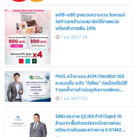
เคทีซี–เจซีบี รุกหมวดความงาม รับเทรนด์
Self-careจำนวนสมาชิกใช้จ่ายหมวด
เครื่องสำอางเพิ่ม 26%
7 ส.ค. 69 17:34
PHOL คว้าคะแนน AGM Checklist 100
คะแนนเต็ม ระดับ “ดีเยี่ยม” ต่อเนื่องเป็นปีที่
7 ตอกย้ำการดำเนินธุรกิจตามหลักธร
รมาภิบาล โปร่งใส สร้างความเชื่อมั่นผู้ถือ
7 ส.ค. 69 17:33
หุ้น
SINO ประกาศ Q2/69 ทำกำไรสุทธิ 10
ล้านบาท ฟื้นตัวแกร่งจากไตรมาสก่อน
เตรียมจ่ายปันผลระหว่างกาล 0.014423
บาทต่อหุ้น ครึ่งปีหลังมุ่งเติบโตต่อเนื่อง