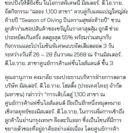
ชอปปิงให้ดียิ่งขึ้น ในโอกาสพิเศษนี้ มิสเตอร์. ดี.ไอ.วาย.
จัดกิจกรรม “ฉลอง 1,100 สาขา” ควบคู่กับแคมเปญใหญ่ส่ง
ท้ายปี “Season of Giving ปันความสุขส่งท้ายปี” ชวน
ลูกค้าร่วมชอปสินค้าของขวัญในราคาสุดคุ้ม ถูกดี ช่วย
ประหยัดเกินครึ่ง ลดสูงสุด 55% พร้อมร่วมสนุกกับ
กิจกรรมและโปรโมชันพิเศษแบบจัดเต็มตลอด 3 วัน
ระหว่างวันที่ 26 – 28 ธันวาคม 2568 ณ ร้านมิสเตอร์.
ดี.ไอ.วาย. สาขาศูนย์การค้าแฟชั่นไอส์แลนด์ ชั้น 3
คุณอานุภาพ คงมาลัย รองประธานบริหารฝ่ายการตลาด
บริษัท มิสเตอร์. ดี.ไอ.วาย. โฮลดิ้ง (ประเทศไทย) จำกัด
(มหาชน) กล่าวว่า “การเติบโตสู่ 1,100 สาขา ณ
ศูนย์การค้าแฟชั่นไอส์แลนด์ ถือเป็นอีกหนึ่งหมุดหมาย
เชิงกลยุทธ์ของมิสเตอร์. ดี.ไอ.วาย. ในการเพิ่มการเข้าถึง
ลูกค้าในย่านกรุงเทพฯ ฝั่งตะวันออก ซึ่งเป็นโซนที่มีการ
ขยายตัวของที่อยู่อาศัยอย่างต่อเนื่อง โดยศูนย์การค้า