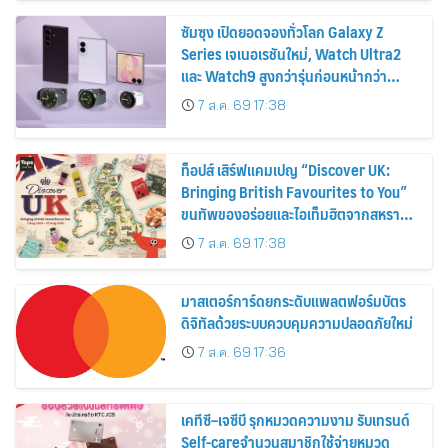
ซัมซุง เปิดยอดจองทั่วโลก Galaxy Z
Series เจเนอเรชันใหม่, Watch Ultra2
และ Watch9 สูงกว่ารุ่นก่อนหน้ากว่า
30%
7 ส.ค. 69 17:38
ท็อปส์ เสิร์ฟแคมเปญ “Discover UK:
Bringing British Favourites to You”
ขนทัพของอร่อยและไอเท็มฮิตจากสหราช
อาณาจักร ส่งตรงถึงมือตั้งแต่วันนี้ – 18
7 ส.ค. 69 17:38
สิงหาคมนี้
มาสเตอร์การ์ดยกระดับแพลตฟอร์มบัตร
ดิจิทัลด้วยระบบควบคุมความปลอดภัยใหม่
7 ส.ค. 69 17:36
เคทีซี–เจซีบี รุกหมวดความงาม รับเทรนด์
Self-careจำนวนสมาชิกใช้จ่ายหมวด