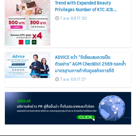
Trend with Expanded Beauty
Privileges Number of KTC JCB
Cardmembers Spending on
7 ส.ค. 69 17:30
Cosmetics Rises 26%
ADVICE คว้า “ดีเยี่ยมสมควรเป็น
ตัวอย่าง” AGM Checklist 2569 ตอกย้ำ
มาตรฐานการกำกับดูแลกิจการที่ดี
7 ส.ค. 69 17:27