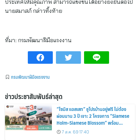
ประเทศให้มีคุณภาพ สามารถแข่งขันได้อย่างยั่งยืนต่อไป
นายสมาสภ์ กล่าวทิ้งท้าย
ที่มา:
กรมพัฒนาฝีมือแรงงาน
กรมพัฒนาฝีมือแรงงาน
ข่าวประชาสัมพันธ์ล่าสุด
“ไซมิส แอสเสท” ชูโปรบ้านอยู่ฟรี ไม่ต้อง
ผ่อนนาน 3 ปี เจาะ 2 โครงการ “Siamese
Holm–Siamese Blossom” พร้อม
ส่วนลดและสิทธิพิเศษถึง 31 สิงหาคม
7 ส.ค. 69 17:40
2569