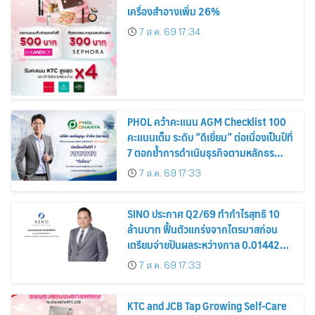
เครื่องสำอางเพิ่ม 26%
7 ส.ค. 69 17:34
PHOL คว้าคะแนน AGM Checklist 100
คะแนนเต็ม ระดับ “ดีเยี่ยม” ต่อเนื่องเป็นปีที่
7 ตอกย้ำการดำเนินธุรกิจตามหลักธร
รมาภิบาล โปร่งใส สร้างความเชื่อมั่นผู้ถือ
7 ส.ค. 69 17:33
หุ้น
SINO ประกาศ Q2/69 ทำกำไรสุทธิ 10
ล้านบาท ฟื้นตัวแกร่งจากไตรมาสก่อน
เตรียมจ่ายปันผลระหว่างกาล 0.014423
บาทต่อหุ้น ครึ่งปีหลังมุ่งเติบโตต่อเนื่อง
7 ส.ค. 69 17:33
KTC and JCB Tap Growing Self-Care