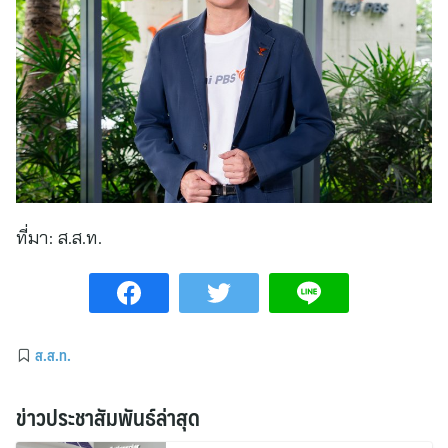
ที่มา:
ส.ส.ท.
ส.ส.ท.
ข่าวประชาสัมพันธ์ล่าสุด
หัวเว่ย และ GAC AION Thailand ผนึก
กำลังขับเคลื่อน Smart Energy
Ecosystem เชื่อม GAC GN8 PHEV
รถยนต์ MPV ระดับพรีเมียม เข้ากับ
6 ส.ค. 69 17:37
พลังงานแสงอาทิตย์ภายในบ้าน
เมเจอร์ ซีนีเพล็กซ์ กรุ้ป มอบประสบการณ์