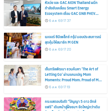
สุดคุ้มให้สมาชิก M GEN
6 ส.ค. 69 17:20
เซ็นทรัลพัฒนา ชวนค้นหา ‘The Art of
Letting Go’ ผ่านแคมเปญ Mom
Moments: Proud Mom. Proud of My
Mom.
6 ส.ค. 69 17:19
กระแสตอบรับดี! “ปัญญา 5 ดาว อีทส์
แฟร์” เดินหน้าสู่ฝั่งธนฯ จัดใหญ่กว่าเดิม
ร้านเด็ดเพิ่ม อิ่มฟิน 10 วันเต็ม!
6 ส.ค. 69 17:15
จักรวาลสะเทือน! 77 สาวงาม