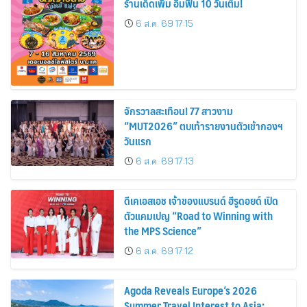
“MUT2026” ตบเท้ารายงานตัวเข้ากองฯ
วันแรก
6 ส.ค. 69 17:13
ดีเคเอสเอช เจ้าของแบรนด์ ฮีรูดอยด์ เปิด
ตัวแคมเปญ “Road to Winning with
the MPS Science”
6 ส.ค. 69 17:12
Agoda Reveals Europe’s 2026
Summer Travel Interest to Asia:
Bangkok, Koh Samui, and Pattaya
Among the Top Cities
6 ส.ค. 69 17:02
อโกด้าเผยชาวยุโรปสนใจเดินทางสู่เอเชีย
ในช่วงฤดูร้อนปีพ.ศ. 2569 ชี้กรุงเทพฯ
เกาะสมุย และพัทยา ติดอันดับเมืองยอด