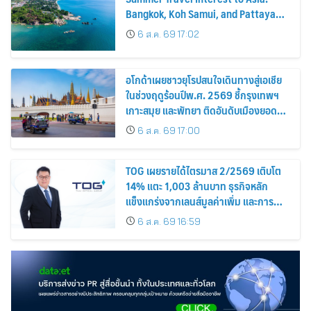
นิยม
6 ส.ค. 69 17:00
TOG เผยรายได้ไตรมาส 2/2569 เติบโต
14% แตะ 1,003 ล้านบาท ธุรกิจหลัก
แข็งแกร่งจากเลนส์มูลค่าเพิ่ม และการ
ขยายตลาดต่างประเทศ พร้อมเดินหน้า
6 ส.ค. 69 16:59
ลงทุนเพื่อการเติบโตระยะยาว
สมัครสมาชิก ThaiPR.NET
ข้อตกลงการใช้บริการ