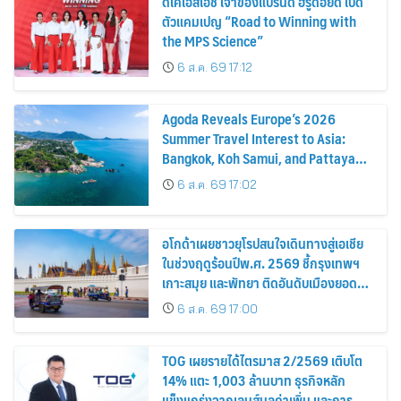
ดีเคเอสเอช เจ้าของแบรนด์ ฮีรูดอยด์ เปิด
ตัวแคมเปญ “Road to Winning with
the MPS Science”
6 ส.ค. 69 17:12
Agoda Reveals Europe’s 2026
Summer Travel Interest to Asia:
Bangkok, Koh Samui, and Pattaya
Among the Top Cities
6 ส.ค. 69 17:02
อโกด้าเผยชาวยุโรปสนใจเดินทางสู่เอเชีย
ในช่วงฤดูร้อนปีพ.ศ. 2569 ชี้กรุงเทพฯ
เกาะสมุย และพัทยา ติดอันดับเมืองยอด
นิยม
6 ส.ค. 69 17:00
TOG เผยรายได้ไตรมาส 2/2569 เติบโต
14% แตะ 1,003 ล้านบาท ธุรกิจหลัก
แข็งแกร่งจากเลนส์มูลค่าเพิ่ม และการ