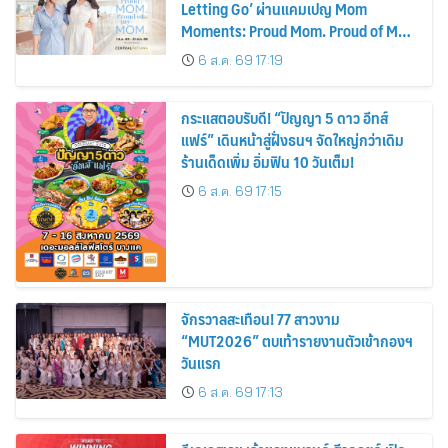
Letting Go’ ผ่านแคมเปญ Mom
Moments: Proud Mom. Proud of My
Mom.
6 ส.ค. 69 17:19
กระแสตอบรับดี! “ปัญญา 5 ดาว อีทส์
แฟร์” เดินหน้าสู่ฝั่งธนฯ จัดใหญ่กว่าเดิม
ร้านเด็ดเพิ่ม อิ่มฟิน 10 วันเต็ม!
6 ส.ค. 69 17:15
จักรวาลสะเทือน! 77 สาวงาม
“MUT2026” ตบเท้ารายงานตัวเข้ากองฯ
วันแรก
6 ส.ค. 69 17:13