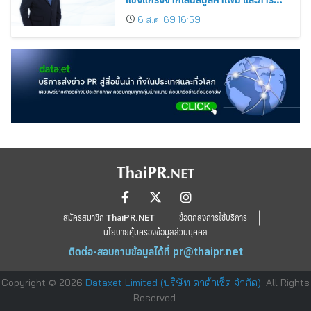
ขยายตลาดต่างประเทศ พร้อมเดินหน้า
6 ส.ค. 69 16:59
ลงทุนเพื่อการเติบโตระยะยาว
สมัครสมาชิก ThaiPR.NET
ข้อตกลงการใช้บริการ
นโยบายคุ้มครองข้อมูลส่วนบุคคล
ติดต่อ-สอบถามข้อมูลได้ที่
pr@thaipr.net
Copyright © 2026
Dataxet Limited (บริษัท ดาต้าเซ็ต จำกัด)
. All Rights
Reserved.