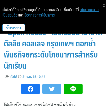
X
เว็บไซต์นี้มีการใช้งานคุกกี้ ศึกษารายละเอียดเพิ่มเติมได้ที่
นโยบายความ
เป็นส่วนตัว
และ
ข้อตกลงการใช้บริการ
โซเด็กซ์โซ่ ประเทศไทย ร่วมงาน
“Open House” โรงเรียนนานาชาติ
รับทราบ
ดัลลิช คอลเลจ กรุงเทพฯ ตอกย้ำ
พันธกิจยกระดับโภชนาการสำหรับ
นักเรียน
ทั่วไป
21 ธ.ค. 68 10:44
โซเด็กซ์โซ่ อมตะ เซอร์วิสเซส ขอนำส่งข่าว