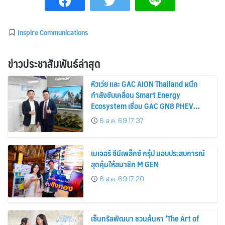
Inspire Communications
ข่าวประชาสัมพันธ์ล่าสุด
หัวเว่ย และ GAC AION Thailand ผนึก
กำลังขับเคลื่อน Smart Energy
Ecosystem เชื่อม GAC GN8 PHEV
รถยนต์ MPV ระดับพรีเมียม เข้ากับ
6 ส.ค. 69 17:37
พลังงานแสงอาทิตย์ภายในบ้าน
เมเจอร์ ซีนีเพล็กซ์ กรุ้ป มอบประสบการณ์
สุดคุ้มให้สมาชิก M GEN
6 ส.ค. 69 17:20
เซ็นทรัลพัฒนา ชวนค้นหา ‘The Art of