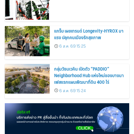
แกร็บ เผยเทรนด์ Longevity-HYROX มา
แรง ปลุกคนเมืองรักสุขภาพ
6 ส.ค. 69 15:25
กลุ่มวัธนเวคิน เปิดตัว “PADDIO”
Neighborhood Hub แห่งใหม่ของบางนา
เฟสแรกแผนพัฒนาที่ดิน 400 ไร่
6 ส.ค. 69 15:24