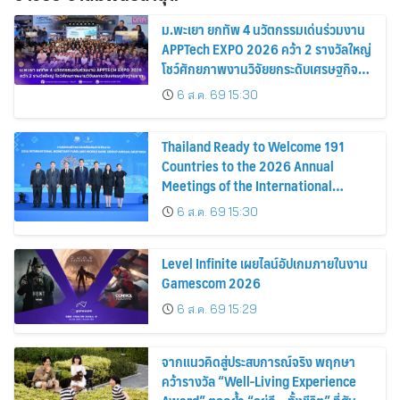
ม.พะเยา ยกทัพ 4 นวัตกรรมเด่นร่วมงาน
APPTech EXPO 2026 คว้า 2 รางวัลใหญ่
โชว์ศักยภาพงานวิจัยยกระดับเศรษฐกิจ
ฐานราก
6 ส.ค. 69 15:30
Thailand Ready to Welcome 191
Countries to the 2026 Annual
Meetings of the International
Monetary Fund and the World Bank
6 ส.ค. 69 15:30
Group Showcasing Thai Soft Power
to the World
Level Infinite เผยไลน์อัปเกมภายในงาน
Gamescom 2026
6 ส.ค. 69 15:29
จากแนวคิดสู่ประสบการณ์จริง พฤกษา
คว้ารางวัล “Well-Living Experience