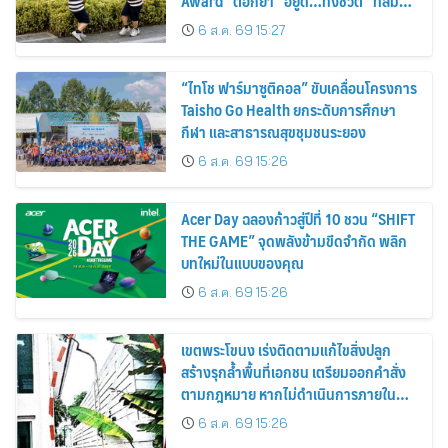
Award” ตอกย้ำ “อยู่ดี…ทั้งชีวิต” ที่สัมผัส
ได้ในทุกวัน
6 ส.ค. 69 15:27
“ไทโช ฟาร์มาซูติคอล” ขับเคลื่อนโครงการ
Taisho Go Health ยกระดับการศึกษา
กีฬา และสาธารณสุขชุมชนระยอง
6 ส.ค. 69 15:26
Acer Day ฉลองก้าวสู่ปีที่ 10 ชวน “SHIFT
THE GAME” จุดพลังข้ามขีดจำกัด พลิก
บทใหม่ในแบบของคุณ
6 ส.ค. 69 15:26
เขตพระโขนง เร่งติดตามแก้ไขสิ่งปลูก
สร้างรุกล้ำพื้นที่เอกชน เตรียมออกคำสั่ง
ตามกฎหมาย หากไม่ดำเนินการภายใน
กำหนด
6 ส.ค. 69 15:26