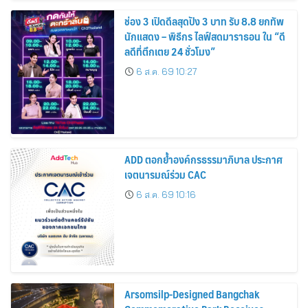
ช่อง 3 เปิดดีลสุดปัง 3 บาท รับ 8.8 ยกทัพ
นักแสดง – พิธีกร ไลฟ์สดมาราธอน ใน “ดี
ลดีที่ตึกเตย 24 ชั่วโมง”
6 ส.ค. 69 10:27
ADD ตอกย้ำองค์กรธรรมาภิบาล ประกาศ
เจตนารมณ์ร่วม CAC
6 ส.ค. 69 10:16
Arsomsilp-Designed Bangchak