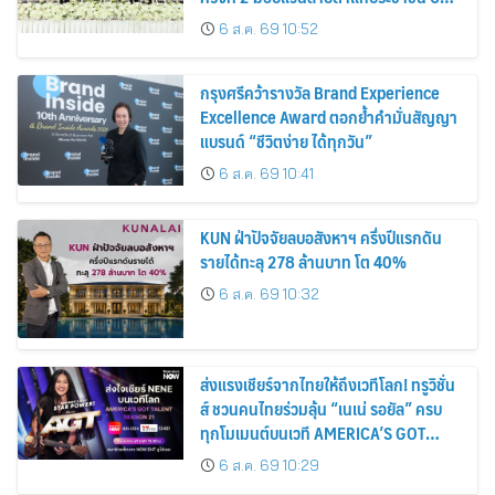
คน ขยายโอกาสการมองเห็นสู่ชุมชนไทย
6 ส.ค. 69 10:52
กรุงศรีคว้ารางวัล Brand Experience
Excellence Award ตอกย้ำคำมั่นสัญญา
แบรนด์ “ชีวิตง่าย ได้ทุกวัน”
6 ส.ค. 69 10:41
KUN ฝ่าปัจจัยลบอสังหาฯ ครึ่งปีแรกดัน
รายได้ทะลุ 278 ล้านบาท โต 40%
6 ส.ค. 69 10:32
ส่งแรงเชียร์จากไทยให้ถึงเวทีโลก! ทรูวิชั่น
ส์ ชวนคนไทยร่วมลุ้น “เนเน่ รอยัล” ครบ
ทุกโมเมนต์บนเวที AMERICA’S GOT
TALENT SEASON 21
6 ส.ค. 69 10:29