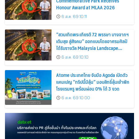
Commemorative Park Receives
Honour Award at MLAA 2026
6 ส.ค. 69 10:11
“สวนเทิดพระเกียรติ 72 พรรษา บางจากฯ
เติมสุข สู่สังคม” ออกแบบโดยอาศรมศิลป์
ได้รับรางวัล Malaysia Landscape
Architecture Award 2026
6 ส.ค. 69 10:10
Atome ประเทศไทย จับมือ Agoda เปิดตัว
แคมเปญ “ทริปนี้มีลุ้น” มอบสิทธิ์ลุ้นเข้าพัก
โรงแรมหรู พร้อมผ่อน 0% ได้ 3 งวด
6 ส.ค. 69 10:00