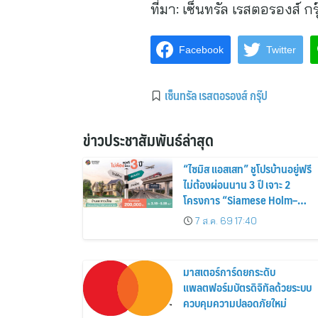
ที่มา:
เซ็นทรัล เรสตอรองส์ กรุ
Facebook
Twitter
เซ็นทรัล เรสตอรองส์ กรุ๊ป
ข่าวประชาสัมพันธ์ล่าสุด
“ไซมิส แอสเสท” ชูโปรบ้านอยู่ฟรี
ไม่ต้องผ่อนนาน 3 ปี เจาะ 2
โครงการ “Siamese Holm–
Siamese Blossom” พร้อม
7 ส.ค. 69 17:40
ส่วนลดและสิทธิพิเศษถึง 31
สิงหาคม 2569
มาสเตอร์การ์ดยกระดับ
แพลตฟอร์มบัตรดิจิทัลด้วยระบบ
ควบคุมความปลอดภัยใหม่