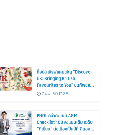
ท็อปส์ เสิร์ฟแคมเปญ “Discover
UK: Bringing British
Favourites to You” ขนทัพของ
อร่อยและไอเท็มฮิตจากสหราช
7 ส.ค. 69 17:38
อาณาจักร ส่งตรงถึงมือตั้งแต่วัน
นี้ – 18 สิงหาคมนี้
PHOL คว้าคะแนน AGM
Checklist 100 คะแนนเต็ม ระดับ
“ดีเยี่ยม” ต่อเนื่องเป็นปีที่ 7 ตอกย้ำ