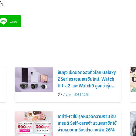
๊ป
Line
ซัมซุง เปิดยอดจองทั่วโลก Galaxy
Z Series เจเนอเรชันใหม่, Watch
Ultra2 และ Watch9 สูงกว่ารุ่น
ก่อนหน้ากว่า 30%
7 ส.ค. 69 17:38
เคทีซี–เจซีบี รุกหมวดความงาม รับ
เทรนด์ Self-careจำนวนสมาชิกใช้
จ่ายหมวดเครื่องสำอางเพิ่ม 26%