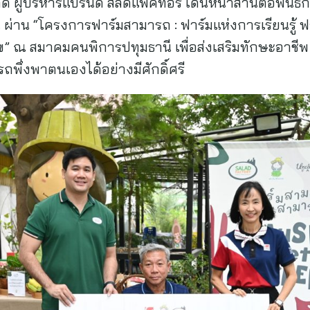
ำกัด ผู้บริหารแบรนด์ สลัดแฟคทอรี่ เดินหน้าสานต่อพัน
น ผ่าน “โครงการฟาร์มสามารถ : ฟาร์มแห่งการเรียนรู้ 
ข” ณ สมาคมคนพิการปทุมธานี เพื่อส่งเสริมทักษะอาชีพ
ถพึ่งพาตนเองได้อย่างมีศักดิ์ศรี