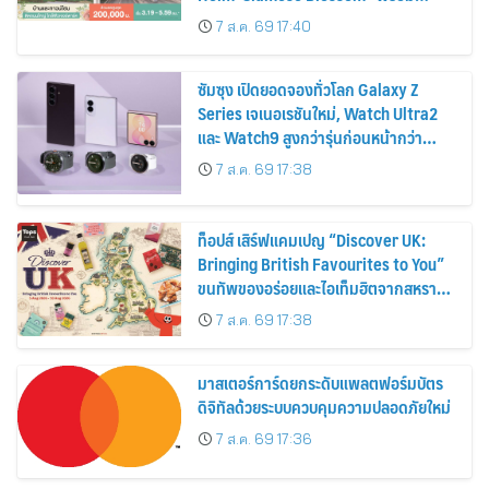
ส่วนลดและสิทธิพิเศษถึง 31 สิงหาคม
7 ส.ค. 69 17:40
2569
ซัมซุง เปิดยอดจองทั่วโลก Galaxy Z
Series เจเนอเรชันใหม่, Watch Ultra2
และ Watch9 สูงกว่ารุ่นก่อนหน้ากว่า
30%
7 ส.ค. 69 17:38
ท็อปส์ เสิร์ฟแคมเปญ “Discover UK:
Bringing British Favourites to You”
ขนทัพของอร่อยและไอเท็มฮิตจากสหราช
อาณาจักร ส่งตรงถึงมือตั้งแต่วันนี้ – 18
7 ส.ค. 69 17:38
สิงหาคมนี้
มาสเตอร์การ์ดยกระดับแพลตฟอร์มบัตร
ดิจิทัลด้วยระบบควบคุมความปลอดภัยใหม่
7 ส.ค. 69 17:36