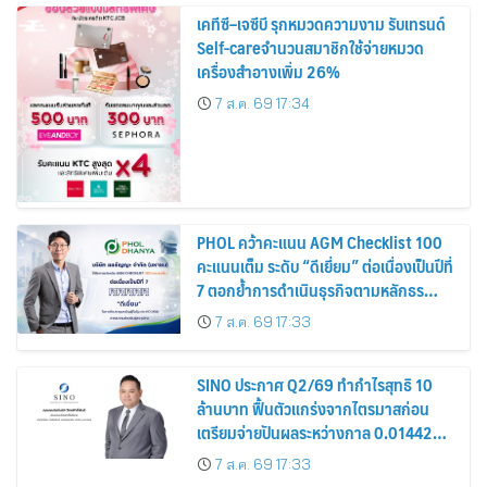
เคทีซี–เจซีบี รุกหมวดความงาม รับเทรนด์
Self-careจำนวนสมาชิกใช้จ่ายหมวด
เครื่องสำอางเพิ่ม 26%
7 ส.ค. 69 17:34
PHOL คว้าคะแนน AGM Checklist 100
คะแนนเต็ม ระดับ “ดีเยี่ยม” ต่อเนื่องเป็นปีที่
7 ตอกย้ำการดำเนินธุรกิจตามหลักธร
รมาภิบาล โปร่งใส สร้างความเชื่อมั่นผู้ถือ
7 ส.ค. 69 17:33
หุ้น
SINO ประกาศ Q2/69 ทำกำไรสุทธิ 10
ล้านบาท ฟื้นตัวแกร่งจากไตรมาสก่อน
เตรียมจ่ายปันผลระหว่างกาล 0.014423
บาทต่อหุ้น ครึ่งปีหลังมุ่งเติบโตต่อเนื่อง
7 ส.ค. 69 17:33