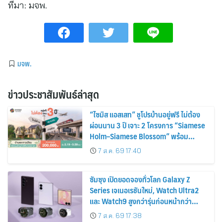
ที่มา:
มจพ.
มจพ.
ข่าวประชาสัมพันธ์ล่าสุด
“ไซมิส แอสเสท” ชูโปรบ้านอยู่ฟรี ไม่ต้อง
ผ่อนนาน 3 ปี เจาะ 2 โครงการ “Siamese
Holm–Siamese Blossom” พร้อม
ส่วนลดและสิทธิพิเศษถึง 31 สิงหาคม
7 ส.ค. 69 17:40
2569
ซัมซุง เปิดยอดจองทั่วโลก Galaxy Z
Series เจเนอเรชันใหม่, Watch Ultra2
และ Watch9 สูงกว่ารุ่นก่อนหน้ากว่า
30%
7 ส.ค. 69 17:38