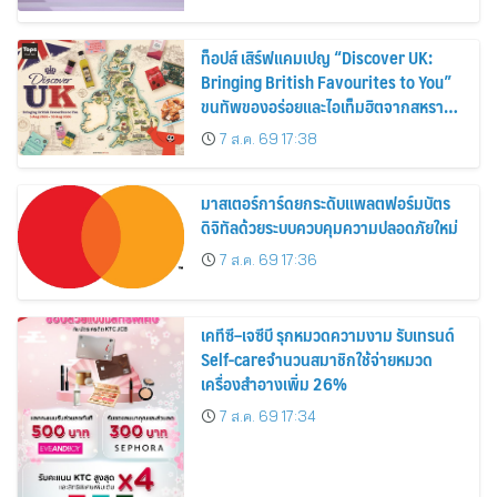
ท็อปส์ เสิร์ฟแคมเปญ “Discover UK:
Bringing British Favourites to You”
ขนทัพของอร่อยและไอเท็มฮิตจากสหราช
อาณาจักร ส่งตรงถึงมือตั้งแต่วันนี้ – 18
7 ส.ค. 69 17:38
สิงหาคมนี้
มาสเตอร์การ์ดยกระดับแพลตฟอร์มบัตร
ดิจิทัลด้วยระบบควบคุมความปลอดภัยใหม่
7 ส.ค. 69 17:36
เคทีซี–เจซีบี รุกหมวดความงาม รับเทรนด์
Self-careจำนวนสมาชิกใช้จ่ายหมวด
เครื่องสำอางเพิ่ม 26%
7 ส.ค. 69 17:34