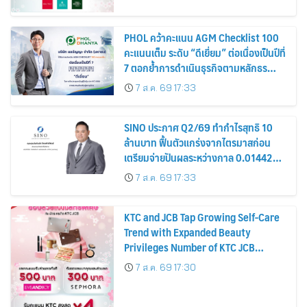
PHOL คว้าคะแนน AGM Checklist 100
คะแนนเต็ม ระดับ “ดีเยี่ยม” ต่อเนื่องเป็นปีที่
7 ตอกย้ำการดำเนินธุรกิจตามหลักธร
รมาภิบาล โปร่งใส สร้างความเชื่อมั่นผู้ถือ
7 ส.ค. 69 17:33
หุ้น
SINO ประกาศ Q2/69 ทำกำไรสุทธิ 10
ล้านบาท ฟื้นตัวแกร่งจากไตรมาสก่อน
เตรียมจ่ายปันผลระหว่างกาล 0.014423
บาทต่อหุ้น ครึ่งปีหลังมุ่งเติบโตต่อเนื่อง
7 ส.ค. 69 17:33
KTC and JCB Tap Growing Self-Care
Trend with Expanded Beauty
Privileges Number of KTC JCB
Cardmembers Spending on
7 ส.ค. 69 17:30
Cosmetics Rises 26%