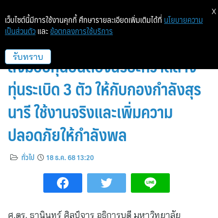
X
เว็บไซต์นี้มีการใช้งานคุกกี้ ศึกษารายละเอียดเพิ่มเติมได้ที่
นโยบายความ
เป็นส่วนตัว
และ
ข้อตกลงการใช้บริการ
มจพ. ผนึกกำลัง วปอ.67 หมู่สิงโต
ส่งมอบหุ่นยนต์อัจฉริยะกวาดล้าง
รับทราบ
ทุ่นระเบิด 3 ตัว ให้กับกองกำลังสุร
นารี ใช้งานจริงและเพิ่มความ
ปลอดภัยให้กำลังพล
ทั่วไป
18 ธ.ค. 68 13:20
ศ.ดร. ธานินทร์ ศิลป์จารุ อธิการบดี มหาวิทยาลัย