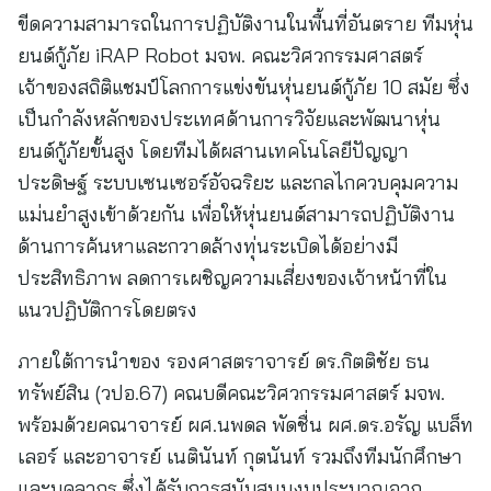
ขีดความสามารถในการปฏิบัติงานในพื้นที่อันตราย ทีมหุ่น
ยนต์กู้ภัย iRAP Robot มจพ. คณะวิศวกรรมศาสตร์
เจ้าของสถิติแชมป์โลกการแข่งขันหุ่นยนต์กู้ภัย 10 สมัย ซึ่ง
เป็นกำลังหลักของประเทศด้านการวิจัยและพัฒนาหุ่น
ยนต์กู้ภัยขั้นสูง โดยทีมได้ผสานเทคโนโลยีปัญญา
ประดิษฐ์ ระบบเซนเซอร์อัจฉริยะ และกลไกควบคุมความ
แม่นยำสูงเข้าด้วยกัน เพื่อให้หุ่นยนต์สามารถปฏิบัติงาน
ด้านการค้นหาและกวาดล้างทุ่นระเบิดได้อย่างมี
ประสิทธิภาพ ลดการเผชิญความเสี่ยงของเจ้าหน้าที่ใน
แนวปฏิบัติการโดยตรง
ภายใต้การนำของ รองศาสตราจารย์ ดร.กิตติชัย ธน
ทรัพย์สิน (วปอ.67) คณบดีคณะวิศวกรรมศาสตร์ มจพ.
พร้อมด้วยคณาจารย์ ผศ.นพดล พัดชื่น ผศ.ดร.อรัญ แบล็ท
เลอร์ และอาจารย์ เนตินันท์ กุตนันท์ รวมถึงทีมนักศึกษา
และบุคลากร ซึ่งได้รับการสนับสนุนงบประมาณจาก