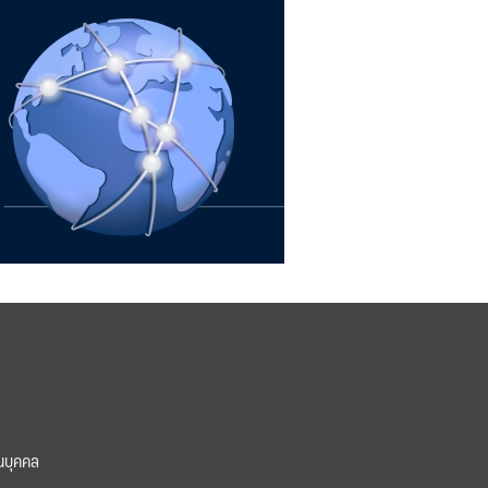
นบุคคล