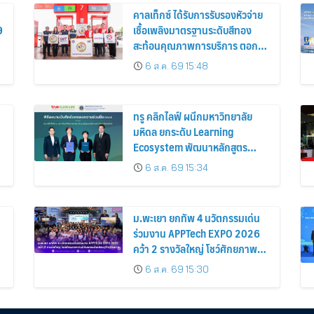
คาลเท็กซ์ ได้รับการรับรองหัวจ่าย
9
เชื้อเพลิงมาตรฐานระดับสีทอง
สะท้อนคุณภาพการบริการ ตอกย้ำ
ย
ความมั่นใจทุกการเติม
6 ส.ค. 69 15:48
ทรู คลิกไลฟ์ ผนึกมหาวิทยาลัย
มหิดล ยกระดับ Learning
Ecosystem พัฒนาหลักสูตร
ภาษาอังกฤษ สู่ ม.ปลายครั้งแรก!
6 ส.ค. 69 15:34
พร้อมใช้ปีการศึกษา 2570
ม.พะเยา ยกทัพ 4 นวัตกรรมเด่น
ร่วมงาน APPTech EXPO 2026
คว้า 2 รางวัลใหญ่ โชว์ศักยภาพ
งานวิจัยยกระดับเศรษฐกิจฐานราก
6 ส.ค. 69 15:30