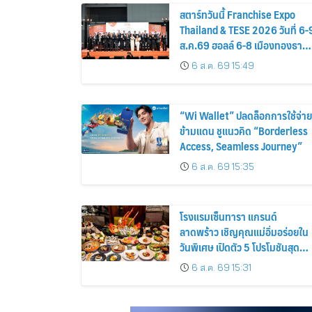
สตาร์ทวันนี้ Franchise Expo
Thailand & TESE 2026 วันที่ 6-
ส.ค.69 ฮอลล์ 6-8 เมืองทองธานี
พบทัพธุรกิจ&แฟรนไชส์ ซัพพลา
6 ส.ค. 69 15:49
เออร์สินค้า เติมรายได้ช่วย
เศรษฐกิจไทย
“Wi Wallet” ปลดล็อกการใช้จ่าย
ข้ามแดน ชูแนวคิด “Borderless
Access, Seamless Journey”
6 ส.ค. 69 15:35
โรงแรมเซ็นทารา แกรนด์
ลาดพร้าว เชิญคุณแม่อิ่มอร่อยใน
วันพิเศษ เปิดตัว 5 โปรโมชันสุด
เอ็กซ์คลูซีฟฉลองวันแม่แห่งชาติ
6 ส.ค. 69 15:31