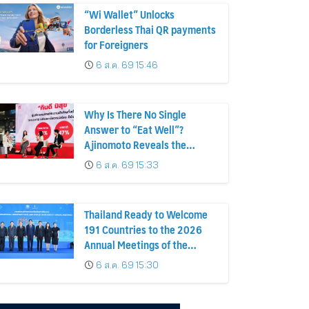
“Wi Wallet” Unlocks
Borderless Thai QR payments
for Foreigners
6 ส.ค. 69 15:46
Why Is There No Single
Answer to “Eat Well”?
Ajinomoto Reveals the
Consumer Insights Behind
6 ส.ค. 69 15:33
Product Innovation for Every
Lifestyle
Thailand Ready to Welcome
191 Countries to the 2026
Annual Meetings of the
International Monetary Fund
6 ส.ค. 69 15:30
and the World Bank Group
Showcasing Thai Soft Power
to the World