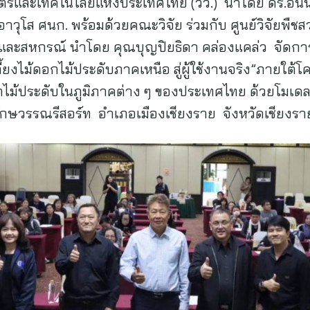
ตร์และเทคโนโลยีแห่งประเทศไทย (วว.) นำโดย ดร.อนันต
ัยอาวุโส ศนก. พร้อมด้วยคณะวิจัย ร่วมกับ ศูนย์วิจัยพื
ะสหกรณ์ นำโดย คุณบุญปิยธิดา คล่องแคล่ว จัดการ
ี้ยงไม้ดอกไม้ประดับภาคเหนือ สู่ผู้ใช้งานจริง”ภายใต
กไม้ประดับในภูมิภาคต่าง ๆ ของประเทศไทย ด้วยโมเดลเ
ษวรรณรีสอร์ท อำเภอเมืองเชียงราย จังหวัดเชียงร