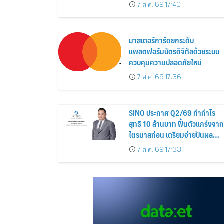
Siamese Blossom” พร้อม
7 ส.ค. 69 17:40
ส่วนลดและสิทธิพิเศษถึง 31
สิงหาคม 2569
มาสเตอร์การ์ดยกระดับ
แพลตฟอร์มบัตรดิจิทัลด้วยระบบ
ควบคุมความปลอดภัยใหม่
7 ส.ค. 69 17:36
SINO ประกาศ Q2/69 ทำกำไร
สุทธิ 10 ล้านบาท ฟื้นตัวแกร่งจาก
ไตรมาสก่อน เตรียมจ่ายปันผล
ระหว่างกาล 0.014423 บาทต่อหุ้
7 ส.ค. 69 17:33
ครึ่งปีหลังมุ่งเติบโตต่อเนื่อง