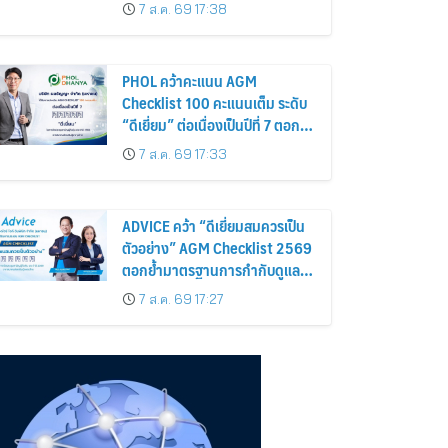
อร่อยและไอเท็มฮิตจากสหราช
7 ส.ค. 69 17:38
อาณาจักร ส่งตรงถึงมือตั้งแต่วัน
นี้ – 18 สิงหาคมนี้
PHOL คว้าคะแนน AGM
Checklist 100 คะแนนเต็ม ระดับ
“ดีเยี่ยม” ต่อเนื่องเป็นปีที่ 7 ตอกย้ำ
การดำเนินธุรกิจตามหลักธรรมาภิ
7 ส.ค. 69 17:33
บาล โปร่งใส สร้างความเชื่อมั่นผู้
ถือหุ้น
ADVICE คว้า “ดีเยี่ยมสมควรเป็น
ตัวอย่าง” AGM Checklist 2569
ตอกย้ำมาตรฐานการกำกับดูแล
กิจการที่ดี
7 ส.ค. 69 17:27