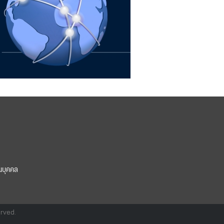
นบุคคล
erved.