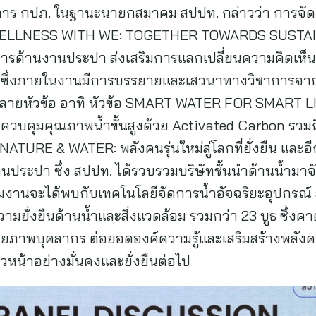
าการ กปภ. ในฐานะนายกสมาคม สปปท. กล่าวว่า การจัดงา
WELLNESS WITH WE: TOGETHER TOWARDS SUSTAINAB
าการด้านงานประปา ส่งเสริมการแลกเปลี่ยนความคิดเห
าน ซึ่งภายในงานมีการบรรยายและเสวนาทางวิชาการจากผ
ลายหัวข้อ อาทิ หัวข้อ SMART WATER FOR SMART L
 การควบคุมคุณภาพน้ำขั้นสูงด้วย Activated Carbon ร
 NATURE & WATER: พลังคนรุ่นใหม่สู่โลกที่ยั่งยืน และ
นประปา ซึ่ง สปปท. ได้รวบรวมบริษัทชั้นนำด้านน้ำม
้าร่วมงานจะได้พบกับเทคโนโลยีจัดการน้ำอัจฉริยะอุปกร
ามยั่งยืนด้านน้ำและสิ่งแวดล้อม รวมกว่า 23 บูธ ซึ่งคา
ักยภาพบุคลากร ต่อยอดองค์ความรู้และเสริมสร้างพลังค
หน้าอย่างมั่นคงและยั่งยืนต่อไป