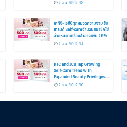
ก่อนหน้ากว่า 30%
7 ส.ค. 69 17:38
เคทีซี–เจซีบี รุกหมวดความงาม รับ
เทรนด์ Self-careจำนวนสมาชิกใช้
จ่ายหมวดเครื่องสำอางเพิ่ม 26%
7 ส.ค. 69 17:34
KTC and JCB Tap Growing
Self-Care Trend with
Expanded Beauty Privileges
น
Number of KTC JCB
7 ส.ค. 69 17:30
Cardmembers Spending on
Cosmetics Rises 26%