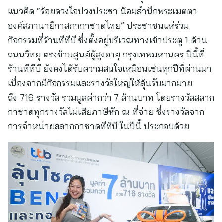
แนวคิด “ร้อยดวงใจปวงประชา น้อมสำนึกพระเมตตา
องค์สภานายิกาสภากาชาดไทย” ประชาชนแห่ร่วม
กิจกรรมที่ร้านทีทีบี ซึ่งตั้งอยู่บริเวณทางเข้าประตู 1 ด้าน
ถนนวิทยุ ตรงข้ามศูนย์ผู้สูงอายุ กรุงเทพมหานคร ปีนี้ที่
ร้านทีทีบี ยังคงได้รับความสนใจเหมือนเช่นทุกปีที่ผ่านมา
เนื่องจากมีกิจกรรมและรางวัลใหญ่ให้ลุ้นรับมากมาย
ถึง 716 รางวัล รวมมูลค่ากว่า 7 ล้านบาท โดยรางวัลสลาก
กาชาดทุกรางวัลไม่เสียภาษีหัก ณ ที่จ่าย ซึ่งรางวัลจาก
การจำหน่ายสลากกาชาดทีทีบี ในปีนี้ ประกอบด้วย