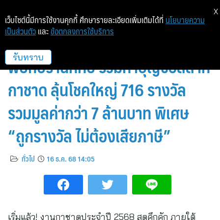
X
เว็บไซต์นี้มีการใช้งานคุกกี้ ศึกษารายละเอียดเพิ่มเติมได้ที่
นโยบายความ
เป็นส่วนตัว
และ
ข้อตกลงการใช้บริการ
ทีทีบี ชวนเที่ยวงานกาชาด 2568
พบกับร้านทีทีบี ร่วมทำบุญซื้อสลาก
รับทราบ
กาชาด ลุ้นโชคใหญ่ 716 รางวัล
รวมมูลค่ากว่า 7 ล้านบาท พิเศษ
“ถูกรางวัล ไม่ต้องเสียภาษี”
ทั่วไป
16 ธ.ค. 68 14:05
เริ่มแล้ว! งานกาชาดประจำปี 2568 สุดคึกคัก ภายใต้