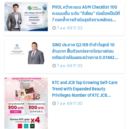
PHOL คว้าคะแนน AGM Checklist 100
คะแนนเต็ม ระดับ “ดีเยี่ยม” ต่อเนื่องเป็นปีที่
7 ตอกย้ำการดำเนินธุรกิจตามหลักธร
รมาภิบาล โปร่งใส สร้างความเชื่อมั่นผู้ถือ
7 ส.ค. 69 17:33
หุ้น
SINO ประกาศ Q2/69 ทำกำไรสุทธิ 10
ล้านบาท ฟื้นตัวแกร่งจากไตรมาสก่อน
เตรียมจ่ายปันผลระหว่างกาล 0.014423
บาทต่อหุ้น ครึ่งปีหลังมุ่งเติบโตต่อเนื่อง
7 ส.ค. 69 17:33
KTC and JCB Tap Growing Self-Care
Trend with Expanded Beauty
Privileges Number of KTC JCB
Cardmembers Spending on
7 ส.ค. 69 17:30
Cosmetics Rises 26%