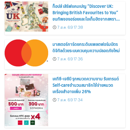
ท็อปส์ เสิร์ฟแคมเปญ “Discover UK:
Bringing British Favourites to You”
ขนทัพของอร่อยและไอเท็มฮิตจากสหราช
อาณาจักร ส่งตรงถึงมือตั้งแต่วันนี้ – 18
7 ส.ค. 69 17:38
สิงหาคมนี้
มาสเตอร์การ์ดยกระดับแพลตฟอร์มบัตร
ดิจิทัลด้วยระบบควบคุมความปลอดภัยใหม่
7 ส.ค. 69 17:36
เคทีซี–เจซีบี รุกหมวดความงาม รับเทรนด์
Self-careจำนวนสมาชิกใช้จ่ายหมวด
เครื่องสำอางเพิ่ม 26%
7 ส.ค. 69 17:34