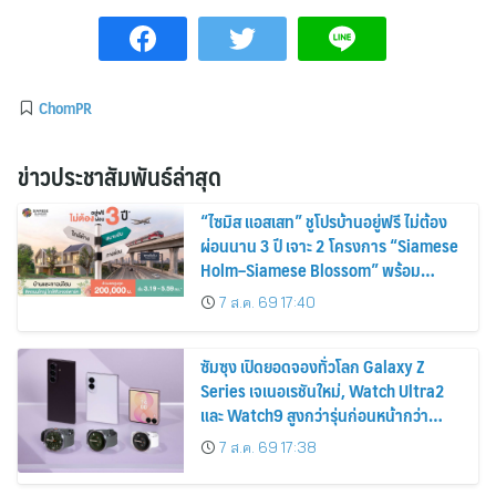
ChomPR
ข่าวประชาสัมพันธ์ล่าสุด
“ไซมิส แอสเสท” ชูโปรบ้านอยู่ฟรี ไม่ต้อง
ผ่อนนาน 3 ปี เจาะ 2 โครงการ “Siamese
Holm–Siamese Blossom” พร้อม
ส่วนลดและสิทธิพิเศษถึง 31 สิงหาคม
7 ส.ค. 69 17:40
2569
ซัมซุง เปิดยอดจองทั่วโลก Galaxy Z
Series เจเนอเรชันใหม่, Watch Ultra2
และ Watch9 สูงกว่ารุ่นก่อนหน้ากว่า
30%
7 ส.ค. 69 17:38