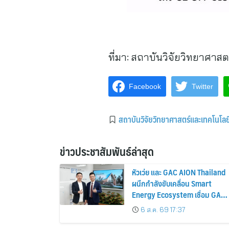
ที่มา:
สถาบันวิจัยวิทยาศาสต
Facebook
Twitter
สถาบันวิจัยวิทยาศาสตร์และเทคโนโล
ข่าวประชาสัมพันธ์ล่าสุด
หัวเว่ย และ GAC AION Thailand
ผนึกกำลังขับเคลื่อน Smart
Energy Ecosystem เชื่อม GAC
GN8 PHEV รถยนต์ MPV ระดับ
6 ส.ค. 69 17:37
พรีเมียม เข้ากับพลังงานแสง
อาทิตย์ภายในบ้าน