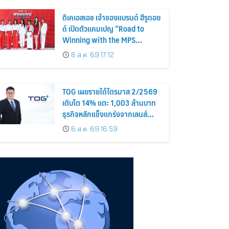
ดีเคเอสเอช เจ้าของแบรนด์ ฮีรูดอย
ด์ เปิดตัวแคมเปญ “Road to
Winning with the MPS
Science”
6 ส.ค. 69 17:12
TOG เผยรายได้ไตรมาส 2/2569
เติบโต 14% แตะ 1,003 ล้านบาท
ธุรกิจหลักแข็งแกร่งจากเลนส์
มูลค่าเพิ่ม และการขยายตลาดต่าง
6 ส.ค. 69 16:59
ประเทศ พร้อมเดินหน้าลงทุนเพื่อ
การเติบโตระยะยาว