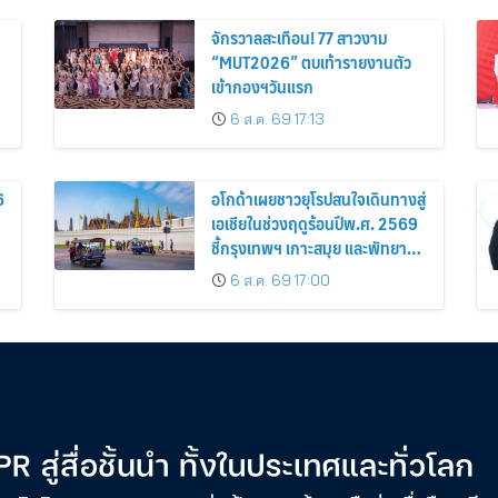
จักรวาลสะเทือน! 77 สาวงาม
“MUT2026” ตบเท้ารายงานตัว
เข้ากองฯวันแรก
6 ส.ค. 69 17:13
6
อโกด้าเผยชาวยุโรปสนใจเดินทางสู่
เอเชียในช่วงฤดูร้อนปีพ.ศ. 2569
ชี้กรุงเทพฯ เกาะสมุย และพัทยา
ติดอันดับเมืองยอดนิยม
6 ส.ค. 69 17:00