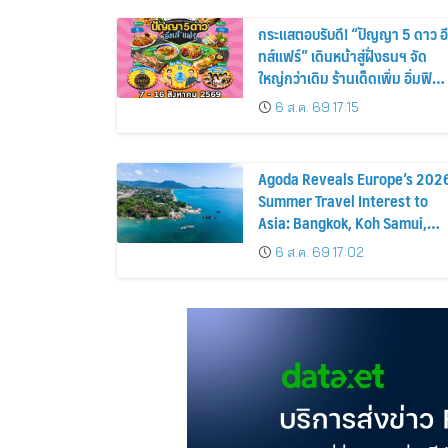
กระแสตอบรับดี! “ปัญญา 5 ดาว อี
ทส์แฟร์” เดินหน้าสู่ฝั่งธนฯ จัด
ใหญ่กว่าเดิม ร้านเด็ดเพิ่ม อิ่มฟิน
10 วันเต็ม!
6 ส.ค. 69 17:15
Agoda Reveals Europe’s 202
Summer Travel Interest to
Asia: Bangkok, Koh Samui,
and Pattaya Among the Top
6 ส.ค. 69 17:02
Cities