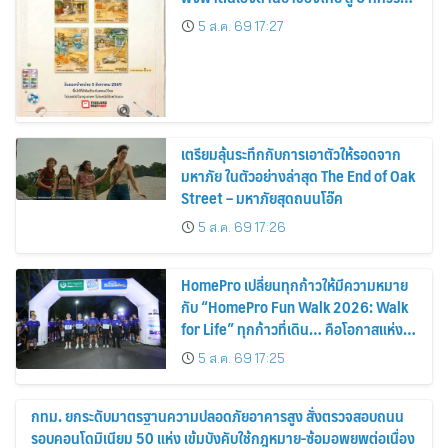
แห่งการพัฒนาสุขภาพคนไทย
5 ส.ค. 69 17:27
เตรียมลุ้นระทึกกับการเอาตัวให้รอดจาก
มหาภัย ในตัวอย่างล่าสุด The End of Oak
Street – มหาภัยสุดถนนโอ๊ค
5 ส.ค. 69 17:26
HomePro เปลี่ยนทุกก้าวให้มีความหมาย
กับ “HomePro Fun Walk 2026: Walk
for Life” ทุกก้าวที่เดิน… คือโอกาสแห่ง
การมีชีวิต
5 ส.ค. 69 17:25
กทม. ยกระดับมาตรฐานความปลอดภัยอาคารสูง สั่งตรวจสอบถนน
รอบคอนโดมิเนียม 50 แห่ง เข้มบังคับใช้กฎหมาย-ซ้อมอพยพต่อเนื่อง