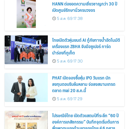
HANN ต่อยอดความเชี่ยวชาญกว่า 30 ปี
เปิดศูนย์รักษานิ่วครบวงจร
5 ส.ค. 69 17:38
ไทยเปิดตัวหุ่นยนต์ AI กู้ภัยทางน้ำอัตโนมัติ
เครื่องแรก ZBHA จับมือซูเปอร์ การ์ด
นำร่องที่ภูเก็ต
5 ส.ค. 69 17:30
PHAT เปิดจองซื้อหุ้น IPO วันแรก นัก
ลงทุนตอบรับล้นหลาม จ่อลงสนามเทรด
ตลาด mai 20 ส.ค.นี้
5 ส.ค. 69 17:29
ไปรษณีย์ไทย เปิดตัวแสตมป์ที่ระลึก “60 ปี
องค์การเภสัชกรรม” บันทึกจุดเริ่มต้นการ
พึ่งพาตนเองด้านยาของไทย สู่ 6 ทศวรรษ