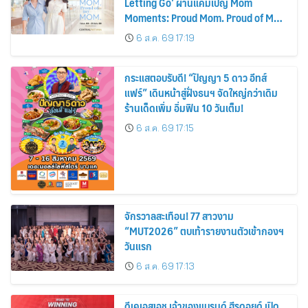
Letting Go’ ผ่านแคมเปญ Mom
Moments: Proud Mom. Proud of My
Mom.
6 ส.ค. 69 17:19
กระแสตอบรับดี! “ปัญญา 5 ดาว อีทส์
แฟร์” เดินหน้าสู่ฝั่งธนฯ จัดใหญ่กว่าเดิม
ร้านเด็ดเพิ่ม อิ่มฟิน 10 วันเต็ม!
6 ส.ค. 69 17:15
จักรวาลสะเทือน! 77 สาวงาม
“MUT2026” ตบเท้ารายงานตัวเข้ากองฯ
วันแรก
6 ส.ค. 69 17:13
ดีเคเอสเอช เจ้าของแบรนด์ ฮีรูดอยด์ เปิด