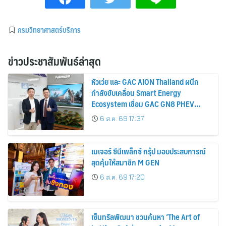
กรมวิทยาศาสตร์บริการ
ข่าวประชาสัมพันธ์ล่าสุด
หัวเว่ย และ GAC AION Thailand ผนึก
กำลังขับเคลื่อน Smart Energy
Ecosystem เชื่อม GAC GN8 PHEV
รถยนต์ MPV ระดับพรีเมียม เข้ากับ
6 ส.ค. 69 17:37
พลังงานแสงอาทิตย์ภายในบ้าน
เมเจอร์ ซีนีเพล็กซ์ กรุ้ป มอบประสบการณ์
สุดคุ้มให้สมาชิก M GEN
6 ส.ค. 69 17:20
เซ็นทรัลพัฒนา ชวนค้นหา ‘The Art of