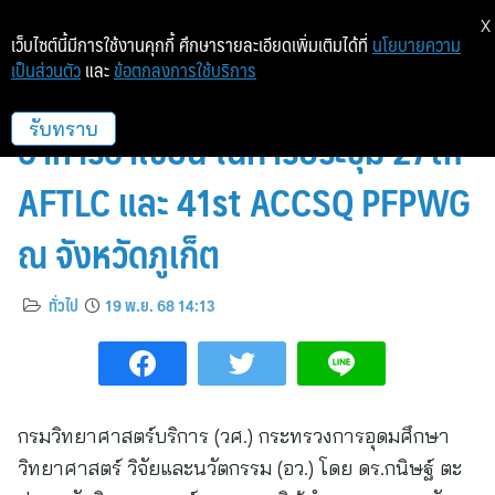
X
เว็บไซต์นี้มีการใช้งานคุกกี้ ศึกษารายละเอียดเพิ่มเติมได้ที่
นโยบายความ
เป็นส่วนตัว
และ
ข้อตกลงการใช้บริการ
วศ.อว. ร่วมขับเคลื่อนความเชื่อมั่น
อาหารอาเซียน ในการประชุม 27th
รับทราบ
AFTLC และ 41st ACCSQ PFPWG
ณ จังหวัดภูเก็ต
ทั่วไป
19 พ.ย. 68 14:13
กรมวิทยาศาสตร์บริการ (วศ.) กระทรวงการอุดมศึกษา
วิทยาศาสตร์ วิจัยและนวัตกรรม (อว.) โดย ดร.กนิษฐ์ ตะ