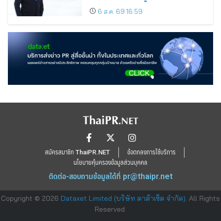
ขยายตลาดต่างประเทศ พร้อมเดินหน้า
6 ส.ค. 69 16:59
ลงทุนเพื่อการเติบโตระยะยาว
สมัครสมาชิก ThaiPR.NET
ข้อตกลงการใช้บริการ
นโยบายคุ้มครองข้อมูลส่วนบุคคล
ติดต่อ-สอบถามข้อมูลได้ที่
pr@thaipr.net
Copyright © 2026
Dataxet Limited (บริษัท ดาต้าเซ็ต จำกัด)
. All Rights
Reserved.