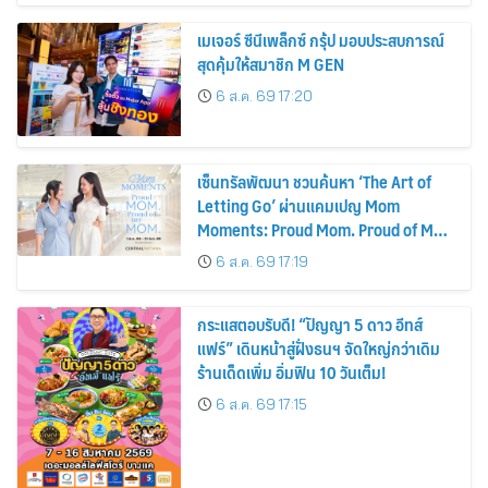
เมเจอร์ ซีนีเพล็กซ์ กรุ้ป มอบประสบการณ์
สุดคุ้มให้สมาชิก M GEN
6 ส.ค. 69 17:20
เซ็นทรัลพัฒนา ชวนค้นหา ‘The Art of
Letting Go’ ผ่านแคมเปญ Mom
Moments: Proud Mom. Proud of My
Mom.
6 ส.ค. 69 17:19
กระแสตอบรับดี! “ปัญญา 5 ดาว อีทส์
แฟร์” เดินหน้าสู่ฝั่งธนฯ จัดใหญ่กว่าเดิม
ร้านเด็ดเพิ่ม อิ่มฟิน 10 วันเต็ม!
6 ส.ค. 69 17:15