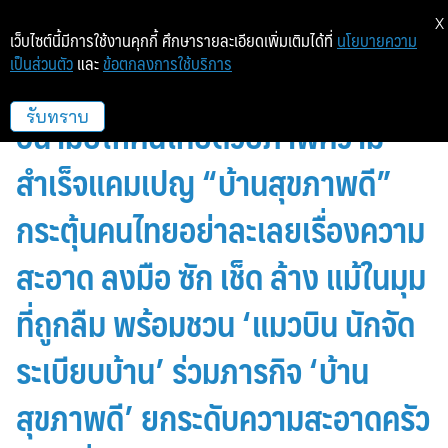
X
เว็บไซต์นี้มีการใช้งานคุกกี้ ศึกษารายละเอียดเพิ่มเติมได้ที่
นโยบายความ
เป็นส่วนตัว
และ
ข้อตกลงการใช้บริการ
ไฮเตอร์ ย้ำจุดยืนด้านการปกป้องสุข
อนามัยให้คนไทยด้วยภาพความ
รับทราบ
สำเร็จแคมเปญ “บ้านสุขภาพดี”
กระตุ้นคนไทยอย่าละเลยเรื่องความ
สะอาด ลงมือ ซัก เช็ด ล้าง แม้ในมุม
ที่ถูกลืม พร้อมชวน ‘แมวบิน นักจัด
ระเบียบบ้าน’ ร่วมภารกิจ ‘บ้าน
สุขภาพดี’ ยกระดับความสะอาดครัว