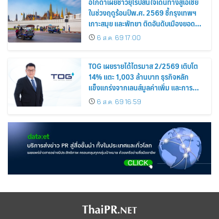
อโกด้าเผยชาวยุโรปสนใจเดินทางสู่เอเชีย
ในช่วงฤดูร้อนปีพ.ศ. 2569 ชี้กรุงเทพฯ
เกาะสมุย และพัทยา ติดอันดับเมืองยอด
นิยม
6 ส.ค. 69 17:00
TOG เผยรายได้ไตรมาส 2/2569 เติบโต
14% แตะ 1,003 ล้านบาท ธุรกิจหลัก
แข็งแกร่งจากเลนส์มูลค่าเพิ่ม และการ
ขยายตลาดต่างประเทศ พร้อมเดินหน้า
6 ส.ค. 69 16:59
ลงทุนเพื่อการเติบโตระยะยาว