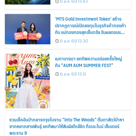
6 ส.ค. 69 13:43
‘MTS Gold Investment Token’ สร้าง
ปรากฏการณ์เปิดลงทุนในธุรกิจค้าทองคำ
กับ แม่ทองทองสุกเซ็นทรัล รับผลตอบแทน
คงที่ 3% ต่อปี
6 ส.ค. 69 13:30
เมกาบางนา ยกทัพความอร่อยครั้งใหญ่
กับ “AUM AUM SUMMER FEST”
6 ส.ค. 69 13:12
ชวนเช็คอินป่ากลางกรุงในงาน “Into The Woods” ตื่นตาสัตว์ป่าหา
ยากหลากสายพันธุ์ ยกทัพมาให้สัมผัสใกล้ชิด ที่เดอะไนน์ เซ็นเตอร์
พระราม 9