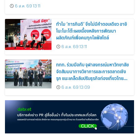
6 ส.ค. 69 13:11
ทำไม ‘การกินดี’ จึงไม่มีคำตอบเดียว อายิ
โนะโมะโต๊ะเผยเบื้องหลังการพัฒนา
ผลิตภัณฑ์เพื่อคนทุกไลฟ์สไตล์
6 ส.ค. 69 13:11
ททท. ร่วมมือกับ จุฬาลงกรณ์มหาวิทยาลัย
จัดสัมมนาทางวิชาการและการตลาดเชิง
รุก แนะเคล็ดลับปรับธุรกิจท่องเที่ยวไทย
“ขายได้ ขายดี ขายนาน”
6 ส.ค. 69 13:09