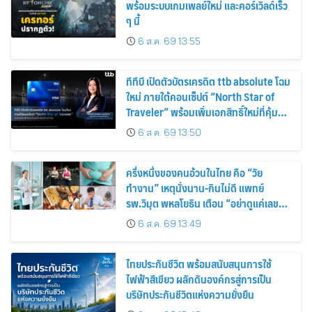
พร้อมระบบเกมเพลย์ใหม่ และคอร์เวิลด์เร็ว
ๆ นี้
6 ส.ค. 69 13:55
ทีทีบี เปิดตัวบัตรเครดิต ttb absolute โฉม
ใหม่ ภายใต้คอนเซ็ปต์ “North Star of
Traveler” พร้อมเพิ่มเอกสิทธิ์ใหม่ที่คุ้มค่า
กว่าเดิม
6 ส.ค. 69 13:50
ครึ่งหนึ่งของคนอ้วนในไทย คือ “วัย
ทำงาน” เหตุนั่งนาน-กินไม่ดี แพทย์
รพ.วิมุต พหลโยธิน เตือน “อย่าดูแค่เลขบน
ตาชั่ง” แนะปรับพฤติกรรมระยะยาว
6 ส.ค. 69 13:49
ไทยประกันชีวิต พร้อมสนับสนุนการใช้
ไฟฟ้าสีเขียว ผลักดันองค์กรสู่การเป็น
บริษัทประกันชีวิตแห่งความยั่งยืน