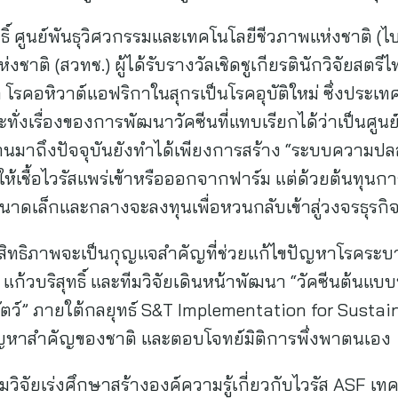
ทธิ์ ศูนย์พันธุวิศวกรรมและเทคโนโลยีชีวภาพแห่งชาติ 
ชาติ (สวทช.) ผู้ได้รับรางวัลเชิดชูเกียรตินักวิจัยสตร
โรคอหิวาต์แอฟริกาในสุกรเป็นโรคอุบัติใหม่ ซึ่งประเทศ
ทั่งเรื่องของการพัฒนาวัคซีนที่แทบเรียกได้ว่าเป็นศูนย
านมาถึงปัจจุบันยังทำได้เพียงการสร้าง “ระบบความป
ให้เชื้อไวรัสแพร่เข้าหรือออกจากฟาร์ม แต่ด้วยต้นทุนการ
รขนาดเล็กและกลางจะลงทุนเพื่อหวนกลับเข้าสู่วงจรธุรกิจ
ะสิทธิภาพจะเป็นกุญแจสำคัญที่ช่วยแก้ไขปัญหาโรคระบา
 แก้วบริสุทธิ์ และทีมวิจัยเดินหน้าพัฒนา “วัคซีนต้นแบ
ตว์” ภายใต้กลยุทธ์ S&T Implementation for Sustai
ก้ปัญหาสำคัญของชาติ และตอบโจทย์มิติการพึ่งพาตนเอง
ีมวิจัยเร่งศึกษาสร้างองค์ความรู้เกี่ยวกับไวรัส ASF 