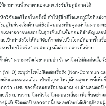
ื่อให้สามารถพึ่งพาตนเองและแข่งขันในภูมิภาคได้
ินักวิจัยสตรีไทยในครั้งนี้ ทำให้รู้สึกดีใจและภูมิใจที่แ
ังอยู่ในช่วงเริ่มต้น แต่ยังมีคนมองเห็นคุณค่าในค
่ โดยเฉพาะการทดสอบในสุกรซึ่งเป็นขั้นตอนที่สำคัญแล
ป็นกำลังใจให้ทีมวิจัยก้าวต่อไปในโจทย์ที่ยากขึ้นเรื่อย
กรไทยได้จริง” ดร.สพ.ญ.ฌัลลิกา กล่าวทิ้งท้าย
นผิว” ความหวังส่งยาแม่นยำ รักษาโรคไม่ติดต่อเรื้อรั
 (WHO) ระบุว่าโรคไม่ติดต่อเรื้อรัง (Non-Communica
ไขมันและหลอดเลือด เป็นปัญหาใหญ่ด้านสุขภาพที่เพิ่มขึ
วนมากกว่า 70% ของทั้งหมดหรือประมาณ 41 ล้านคนต่อ
 มะเร็ง เบาหวาน โรคหัวใจ โรคสมองเสื่อม เพิ่มขึ้นอย่าง
ผู้เสียชีวิตต่อปี นอกจากนี้ประเทศไทยได้เข้าสู่สังคมผ