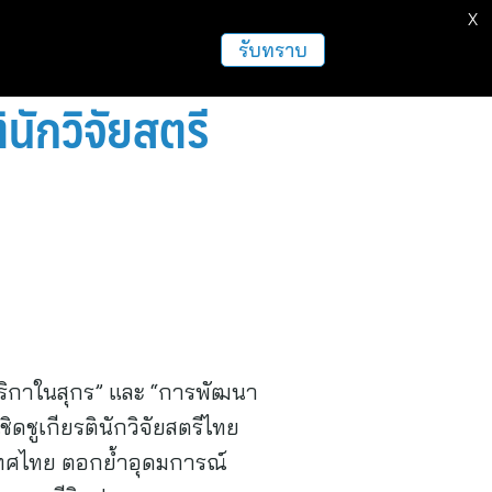
X
รับทราบ
ินักวิจัยสตรี
ฟริกาในสุกร” และ “การพัฒนา
ิดชูเกียรตินักวิจัยสตรีไทย
ะเทศไทย ตอกย้ำอุดมการณ์