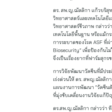
ดร. สพ.ญ.ฌัลลิกา แก้วบริสุ
วิทยาศาสตร์และเทคโนโลยีแห่ง
วิทยาศาสตร์ชีวภาพ กล่าวว่า 
เทคโนโลยีพื้นฐาน หรือแม้กระ
การระบาดของโรค ASF ที่ผ่
Biosecurity” เพื่อป้องกันไม่
จึงเป็นเรื่องยากที่ฟาร์มสุก
การวิจัยพัฒนาวัคซีนที่มีปร
เร่งด่วนให้ ดร. สพญ.ฌัลลิกา
แผนงานการพัฒนา “วัคซีนสั
ที่มุ่งขับเคลื่อนงานวิจัยแ
ดร.สพ.ญ.ฌัลลิกา กล่าวว่า ท