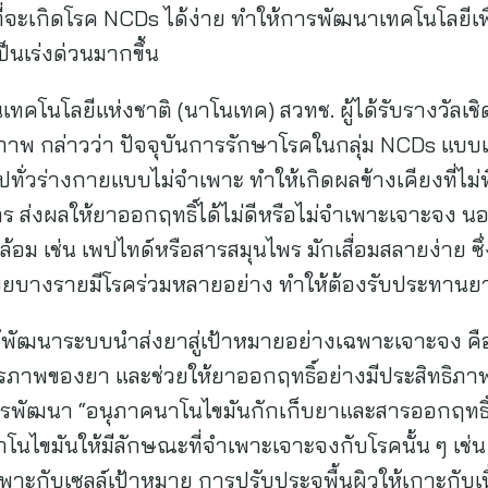
งที่จะเกิดโรค NCDs ได้ง่าย ทำให้การพัฒนาเทคโนโลยีเพ
็นเร่งด่วนมากขึ้น
คโนโลยีแห่งชาติ (นาโนเทค) สวทช. ผู้ได้รับรางวัลเชิด
าพ กล่าวว่า ปัจจุบันการรักษาโรคในกลุ่ม NCDs แบบเด
ไปทั่วร่างกายแบบไม่จำเพาะ ทำให้เกิดผลข้างเคียงที่ไม
 ส่งผลให้ยาออกฤทธิ์ได้ไม่ดีหรือไม่จำเพาะเจาะจง น
้อม เช่น เพปไทด์หรือสารสมุนไพร มักเสื่อมสลายง่าย ซึ่
ป่วยบางรายมีโรคร่วมหลายอย่าง ทำให้ต้องรับประทา
้พัฒนาระบบนำส่งยาสู่เป้าหมายอย่างเฉพาะเจาะจง 
ียรภาพของยา และช่วยให้ยาออกฤทธิ์อย่างมีประสิทธิภ
นการพัฒนา “อนุภาคนาโนไขมันกักเก็บยาและสารออกฤทธิ
ไขมันให้มีลักษณะที่จำเพาะเจาะจงกับโรคนั้น ๆ เช่น กา
ะกับเซลล์เป้าหมาย การปรับประจุพื้นผิวให้เกาะกับเนื้อเ