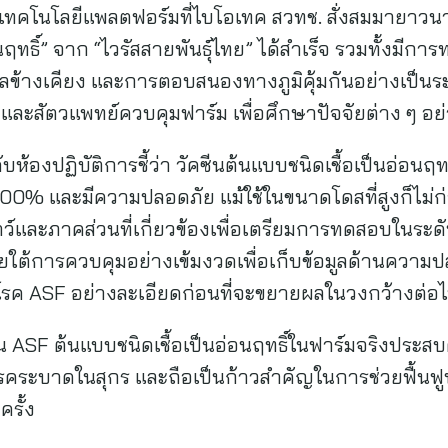
เทคโนโลยีแพลตฟอร์มที่ไบโอเทค สวทช. สั่งสมมายาวนา
นฤทธิ์” จาก “ไวรัสสายพันธุ์ไทย” ได้สำเร็จ รวมทั้งมี
ลข้างเคียง และการตอบสนองทางภูมิคุ้มกันอย่างเป็นร
 และสัตวแพทย์ควบคุมฟาร์ม เพื่อศึกษาปัจจัยต่าง ๆ อ
ห้องปฏิบัติการชี้ว่า วัคซีนต้นแบบชนิดเชื้อเป็นอ่อนฤท
00% และมีความปลอดภัย แม้ใช้ในขนาดโดสที่สูงก็ไม่ก่อ
ว์และภาคส่วนที่เกี่ยวข้องเพื่อเตรียมการทดสอบในระดั
ต้การควบคุมอย่างเข้มงวดเพื่อเก็บข้อมูลด้านความ
โรค ASF อย่างละเอียดก่อนที่จะขยายผลในวงกว้างต่อ
น ASF ต้นแบบชนิดเชื้อเป็นอ่อนฤทธิ์ในฟาร์มจริงประส
โรคระบาดในสุกร และถือเป็นก้าวสำคัญในการช่วยฟื้น
รั้ง