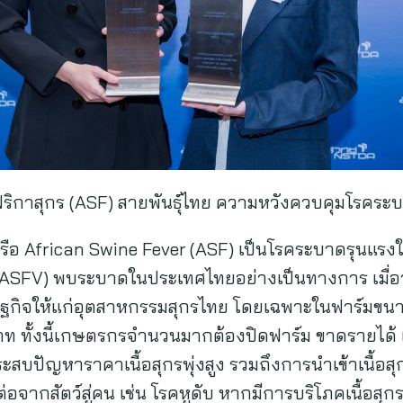
ฟริกาสุกร (ASF) สายพันธุ์ไทย ความหวังควบคุมโรคระ
ือ African Swine Fever (ASF) เป็นโรคระบาดรุนแรงในส
 (ASFV) พบระบาดในประเทศไทยอย่างเป็นทางการ เมื่อวั
ฐกิจให้แก่อุตสาหกรรมสุกรไทย โดยเฉพาะในฟาร์มขนา
นบาท ทั้งนี้เกษตรกรจำนวนมากต้องปิดฟาร์ม ขาดรายได้ 
ะสบปัญหาราคาเนื้อสุกรพุ่งสูง รวมถึงการนำเข้าเนื้อสุ
อจากสัตว์สู่คน เช่น โรคหูดับ หากมีการบริโภคเนื้อสุกรท