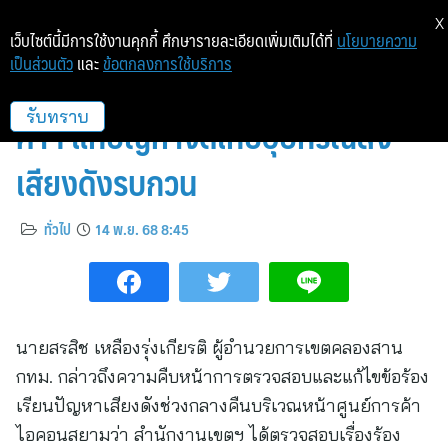
X
เว็บไซต์นี้มีการใช้งานคุกกี้ ศึกษารายละเอียดเพิ่มเติมได้ที่
นโยบายความ
เป็นส่วนตัว
และ
ข้อตกลงการใช้บริการ
เขตคลองสานเข้มกำชับศูนย์การ
ค้าฯ แก้ปัญหาจัดเก็บอุปกรณ์ส่ง
รับทราบ
เสียงดังรบกวน
ทั่วไป
14 พ.ย. 68 8:45
นายสรสิช เหลืองรุ่งเกียรติ ผู้อำนวยการเขตคลองสาน
กทม. กล่าวถึงความคืบหน้าการตรวจสอบและแก้ไขข้อร้อง
เรียนปัญหาเสียงดังช่วงกลางคืนบริเวณหน้าศูนย์การค้า
ไอคอนสยามว่า สำนักงานเขตฯ ได้ตรวจสอบเรื่องร้อง