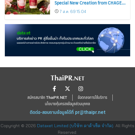
Special New Creation from CHAGEE,
Exclusively for Thailand
7 ส.ค. 69 15:04
สมัครสมาชิก ThaiPR.NET
ข้อตกลงการใช้บริการ
นโยบายคุ้มครองข้อมูลส่วนบุคคล
ติดต่อ-สอบถามข้อมูลได้ที่
pr@thaipr.net
Copyright © 2026
Dataxet Limited (บริษัท ดาต้าเซ็ต จำกัด)
. All Rights
Reserved.