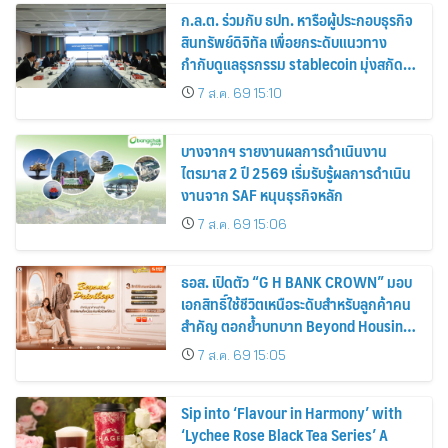
ก.ล.ต. ร่วมกับ ธปท. หารือผู้ประกอบธุรกิจ
สินทรัพย์ดิจิทัล เพื่อยกระดับแนวทาง
กำกับดูแลธุรกรรม stablecoin มุ่งสกัด
กั้นอาชญากรรมทางเทคโนโลยี
7 ส.ค. 69 15:10
บางจากฯ รายงานผลการดำเนินงาน
ไตรมาส 2 ปี 2569 เริ่มรับรู้ผลการดำเนิน
งานจาก SAF หนุนธุรกิจหลัก
7 ส.ค. 69 15:06
ธอส. เปิดตัว “G H BANK CROWN” มอบ
เอกสิทธิ์ใช้ชีวิตเหนือระดับสำหรับลูกค้าคน
สำคัญ ตอกย้ำบทบาท Beyond Housing
Bank
7 ส.ค. 69 15:05
Sip into ‘Flavour in Harmony’ with
‘Lychee Rose Black Tea Series’ A