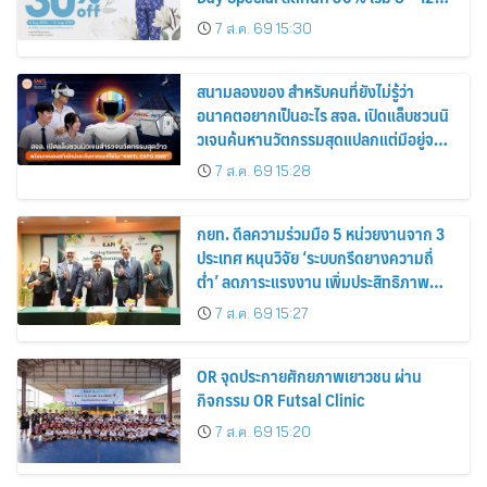
สิงหาคม 2569
7 ส.ค. 69 15:30
สนามลองของ สำหรับคนที่ยังไม่รู้ว่า
อนาคตอยากเป็นอะไร สจล. เปิดแล็บชวนนิ
วเจนค้นหานวัตกรรมสุดแปลกแต่มีอยู่จริง
พร้อมทดลองสกิลใหม่และค้นหาคณะที่ใช่
7 ส.ค. 69 15:28
ใน “KMITL EXPO 2026”
กยท. ดีลความร่วมมือ 5 หน่วยงานจาก 3
ประเทศ หนุนวิจัย ‘ระบบกรีดยางความถี่
ต่ำ’ ลดภาระแรงงาน เพิ่มประสิทธิภาพ
การจัดการสวนยาง เสริมคุณภาพผลผลิต
7 ส.ค. 69 15:27
ยาง
OR จุดประกายศักยภาพเยาวชน ผ่าน
กิจกรรม OR Futsal Clinic
7 ส.ค. 69 15:20