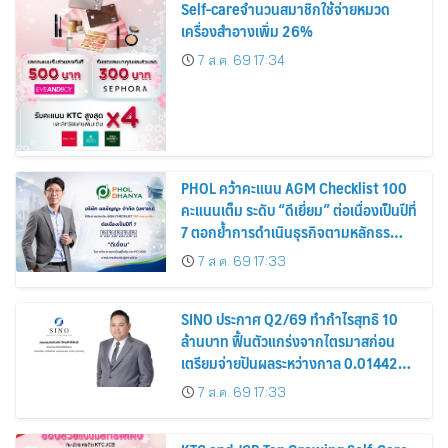
Self-careจำนวนสมาชิกใช้จ่ายหมวด
เครื่องสำอางเพิ่ม 26%
7 ส.ค. 69 17:34
PHOL คว้าคะแนน AGM Checklist 100
คะแนนเต็ม ระดับ “ดีเยี่ยม” ต่อเนื่องเป็นปีที่
7 ตอกย้ำการดำเนินธุรกิจตามหลักธร
รมาภิบาล โปร่งใส สร้างความเชื่อมั่นผู้ถือ
7 ส.ค. 69 17:33
หุ้น
SINO ประกาศ Q2/69 ทำกำไรสุทธิ 10
ล้านบาท ฟื้นตัวแกร่งจากไตรมาสก่อน
เตรียมจ่ายปันผลระหว่างกาล 0.014423
บาทต่อหุ้น ครึ่งปีหลังมุ่งเติบโตต่อเนื่อง
7 ส.ค. 69 17:33