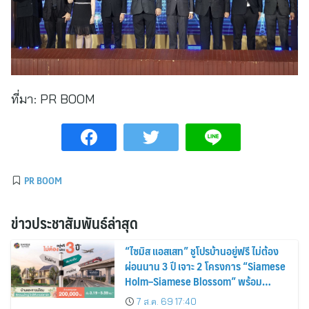
ที่มา:
PR BOOM
PR BOOM
ข่าวประชาสัมพันธ์ล่าสุด
“ไซมิส แอสเสท” ชูโปรบ้านอยู่ฟรี ไม่ต้อง
ผ่อนนาน 3 ปี เจาะ 2 โครงการ “Siamese
Holm–Siamese Blossom” พร้อม
ส่วนลดและสิทธิพิเศษถึง 31 สิงหาคม
7 ส.ค. 69 17:40