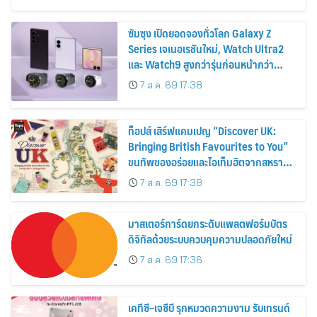
2569
ซัมซุง เปิดยอดจองทั่วโลก Galaxy Z
Series เจเนอเรชันใหม่, Watch Ultra2
และ Watch9 สูงกว่ารุ่นก่อนหน้ากว่า
30%
7 ส.ค. 69 17:38
ท็อปส์ เสิร์ฟแคมเปญ “Discover UK:
Bringing British Favourites to You”
ขนทัพของอร่อยและไอเท็มฮิตจากสหราช
อาณาจักร ส่งตรงถึงมือตั้งแต่วันนี้ – 18
7 ส.ค. 69 17:38
สิงหาคมนี้
มาสเตอร์การ์ดยกระดับแพลตฟอร์มบัตร
ดิจิทัลด้วยระบบควบคุมความปลอดภัยใหม่
7 ส.ค. 69 17:36
เคทีซี–เจซีบี รุกหมวดความงาม รับเทรนด์